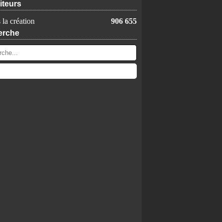
iteurs
 la création
906 655
erche