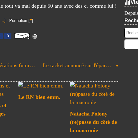
Vis
ue tout va mal depuis 50 ans avec des c. comme lui !
Depuis
Rech
[
…
]
- Permalien [
#
]
t
0
Pire que la dette, le vrai pb des générations futures...
Le racket annoncé sur l'épargne
Le RN bien emm.
 et
ges
Natacha Polony
(re)passe du côté de
la macronie