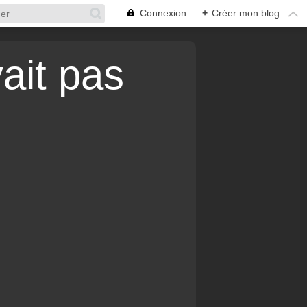
Connexion
+
Créer mon blog
vait pas