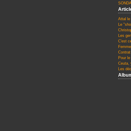
SONDA
Artic
Attal l
Le "sho
Christo
Les gen
C'est c
Femmes
Contrat
Pour le
Ceuta, 
Les dé
Albu