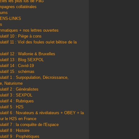
icles les plus lus de PàG
pagnes collatérales
bums
IENS-LINKS
ns
matiques + nos lettres ouvertes
ulatif 10 : Piège à cons
latif 11 : Viol des foules ou/et bêtise de la
ulatif 12 : Wallonie & Bruxelles
ulatif 13 : Blog SEXPOL
ulatif 14 : Covid-19
ulatif 15 : schémas
ulatif 1 : Surpopulation, Décroissance,
e, Naturisme
ulatif 2 : Généralistes
ulatif 3 : SEXPOL
ulatif 4 : Rubriques
ulatif 5 : H2S
ulatif 6 : Novateurs & révélateurs + OBEY + la
sur le H2S en France
ulatif 7 : la conquête de l'Espace
latif 8 : Histoire
ulatif 9 : Prophétiques