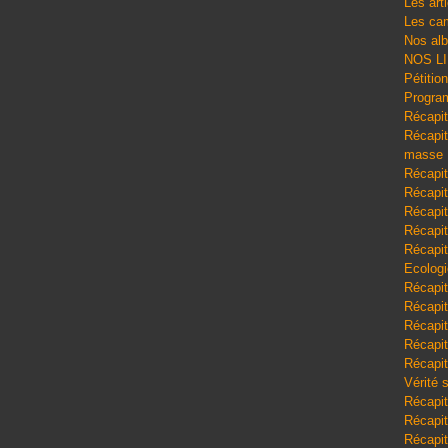
Les art
Les cam
Nos al
NOS L
Pétitio
Program
Récapit
Récapitu
masse
Récapit
Récapit
Récapit
Récapit
Récapit
Ecologi
Récapit
Récapit
Récapit
Récapit
Récapit
Vérité 
Récapit
Récapitu
Récapit