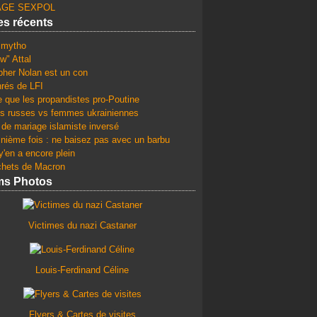
GE SEXPOL
les récents
e mytho
w" Attal
pher Nolan est un con
rés de LFI
e que les propandistes pro-Poutine
 russes vs femmes ukrainiennes
 de mariage islamiste inversé
 nième fois : ne baisez pas avec un barbu
y'en a encore plein
chets de Macron
ms Photos
Victimes du nazi Castaner
Louis-Ferdinand Céline
Flyers & Cartes de visites