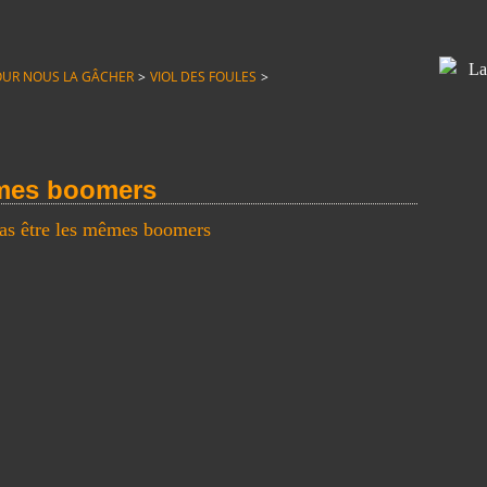
T POUR NOUS LA GÂCHER
>
VIOL DES FOULES
>
êmes boomers