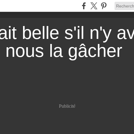
it belle s'il n'y a
r nous la gâcher
Publicité