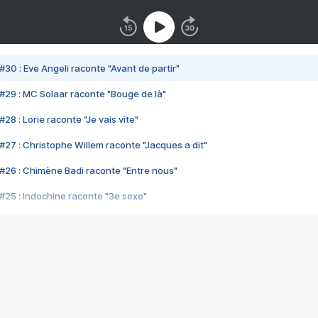
#30 : Eve Angeli raconte "Avant de partir"
#29 : MC Solaar raconte "Bouge de là"
28 : Lorie raconte "Je vais vite"
#27 : Christophe Willem raconte "Jacques a dit"
#26 : Chimène Badi raconte "Entre nous"
#25 : Indochine raconte "3e sexe"
#24 : Zaho raconte "C'est chelou"
#23 : Patrick Bruel raconte "Au café des délices"
#22 : Kyo raconte "Le chemin"
#21 : Nolwenn Leroy raconte "Cassé"