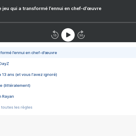
e jeu qui a transformé l’ennui en chef-d’œuvre
nsformé l’ennui en chef-d’œuvre
 DayZ
 a 13 ans (et vous l'avez ignoré)
e (littéralement)
im Rayan
 toutes les règles
s les jeux vidéo
us choquant de Rockstar ? - Le scandale BULLY