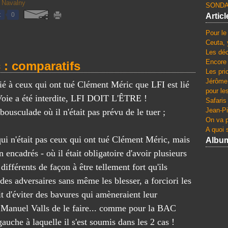
n
p
a
 Navalny
SONDA
f
,
e
t
t
0
Artic
i
T
r
i
a
r
t
o
Pour le
n
u
s
n
Ceuta, 
c
m
e
Les dé
.
e
p
n
Encore 
 : comparatifs
U
d
Les pri
m
a
n
e
Jérôme 
e
m
ié à ceux qui ont tué Clément Méric que LFI est lié
e
V
pour le
n
p
l
Voie a été interdite, LFI DOIT L'ÊTRE !
l
Safaris
a
h
e
a
Jean-Pi
ousculade où il n'était pas prévu de le tuer ;
c
i
t
d
On va p
e
b
t
i
A quoi s
d
i
r
ui n'était pas ceux qui ont tué Clément Méric, mais
m
Albu
'
e
e
i
encadrés - où il était obligatoire d'avoir plusieurs
u
n
o
r
t
s
u
ifférents de façon à être tellement fort qu'ils
P
i
"
v
o
 des adversaires sans même les blesser, a forciori les
l
n
e
u
it d'éviter des bavures qui amèneraient leur
i
o
r
t
s
m
t
s Manuel Valls de le faire... comme pour la BAC
i
e
b
e
n
auche à laquelle il s'est soumis dans les 2 cas !
r
r
s