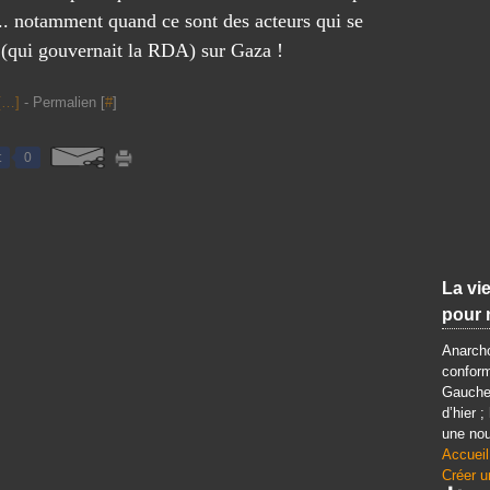
t
... notamment quand ce sont des acteurs qui se
q
(qui gouvernait la RDA) sur Gaza !
u
e
[
…
]
- Permalien [
#
]
"
l
e
t
0
c
i
n
é
m
a
La vie
d
pour 
e
v
Anarcho
a
conform
i
Gauche 
t
d’hier ;
r
une nou
e
Accueil
Créer u
s