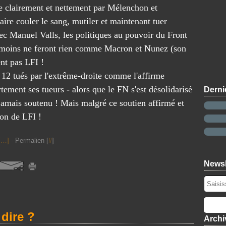
e
e clairement et nettement par Mélenchon et
l
e
i
,
'
é
g
ire couler le sang, mutiler et maintenant tuer
c
a
n
n
h
ec Manuel Valls, les politiques au pouvoir du Front
r
o
é
e
u moins ne feront rien comme Macron et Nunez (son
m
r
e
r
é
m
p
nt pas LFI !
c
e
e
a
h
 12 tués par l'extrême-droite comme l'affirme
d
d
r
e
e
e
ment ses tueurs - alors que le FN s'est désolidarisé
p
Derni
à
s
g
l
 jamais soutenu ! Mais malgré ce soutien affirmé et
c
E
r
u
o
ion de LFI !
t
e
s
n
a
n
d
v
t
o
e
[
…
]
- Permalien [
#
]
a
s
u
8
i
-
i
0
n
Newsl
U
l
a
c
n
l
r
r
i
e
t
e
s
s
i
l
p
"
s
dire ?
'
Archi
o
s
t
a