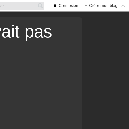
Connexion
+
Créer mon blog
vait pas