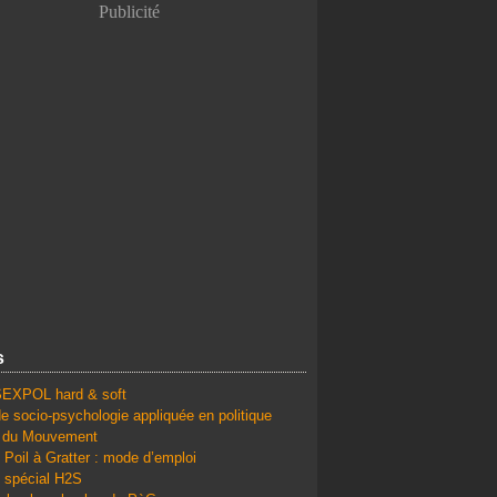
urait fait du commerce avec Hitler - La vie serait b
Publicité
s
en Ukraine : la Russie et les Etats-Unis négocien
SEXPOL hard & soft
e socio-psychologie appliquée en politique
é du Mouvement
 Poil à Gratter : mode d’emploi
 spécial H2S