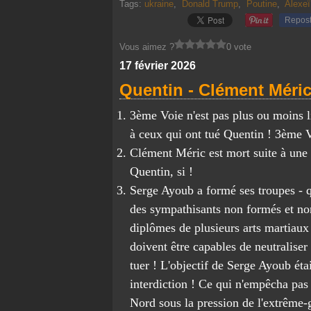
Tags:
ukraine
,
Donald Trump
,
Poutine
,
Alexeï
Repos
Vous aimez ?
0 vote
17 février 2026
Quentin - Clément Méric
3ème Voie n'est pas plus ou moins l
à ceux qui ont tué Quentin ! 3ème 
Clément Méric est mort suite à une b
Quentin, si !
Serge Ayoub a formé ses troupes - q
des sympathisants non formés et non 
diplômes de plusieurs arts martiaux d
doivent être capables de neutraliser
tuer ! L'objectif de Serge Ayoub éta
interdiction ! Ce qui n'empêcha pa
Nord sous la pression de l'extrême-g