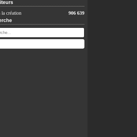
iteurs
 la création
906 639
erche