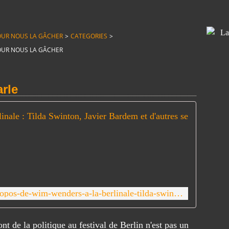
T POUR NOUS LA GÂCHER
>
CATEGORIES
>
T POUR NOUS LA GÂCHER
arle
Propos 
E
n
d
é
c
l
https://www.telerama.fr/cinema/propos-de-wim-wenders-a-la-berlinale-tilda-swinton-javier-bardem-et-d-autres-se-disent-consternes-0642-7029786.php
a
r
a
ont de la politique au festival de Berlin n'est pas un
n