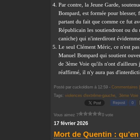
Par contre, la Jeune Garde, soutenu
Bompard, est formée pour blesser, fa
partant du fait que comme ce fut av
Républicain les soutiendront ou d
caniche) qui n'interdiront évidemme
Le seul Clément Méric, ce n'est pas
Manuel Bompard qui soutient ouverte
de 3ème Voie qu'ils n'ont d'ailleurs
réaffirmé, il n'y aura pas d'interdict
Posté par cuckoldism à 12:59 -
Commentaires 
Tags:
violences d'extrême-gauche
,
3ème Voie
Repost
0
Vous aimez ?
0 vote
17 février 2026
Mort de Quentin : qu'en 