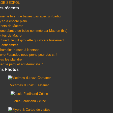
GE SEXPOL
les récents
 nième fois : ne baisez pas avec un barbu
y'en a encore plein
chets de Macron
une abrutie de bobo nommée par Macron (bis)
orités de Macron
Guedj, le juif girouette qui votera finalement
s antisémites
 humains russes à Kherson
erre Farandou nous prend pour des c. !
as les plaindre
ert le parquet anti-terroriste ?
ms Photos
Victimes du nazi Castaner
Louis-Ferdinand Céline