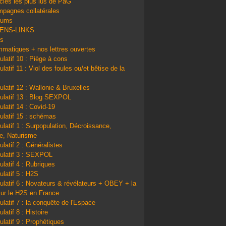
icles les plus lus de PàG
pagnes collatérales
bums
IENS-LINKS
ns
matiques + nos lettres ouvertes
ulatif 10 : Piège à cons
latif 11 : Viol des foules ou/et bêtise de la
ulatif 12 : Wallonie & Bruxelles
ulatif 13 : Blog SEXPOL
 Navalny empoisonné : la toxine qui l'a tué serait 
ulatif 14 : Covid-19
ulatif 15 : schémas
ulatif 1 : Surpopulation, Décroissance,
e, Naturisme
ulatif 2 : Généralistes
ulatif 3 : SEXPOL
ulatif 4 : Rubriques
ulatif 5 : H2S
ulatif 6 : Novateurs & révélateurs + OBEY + la
sur le H2S en France
ulatif 7 : la conquête de l'Espace
latif 8 : Histoire
ulatif 9 : Prophétiques