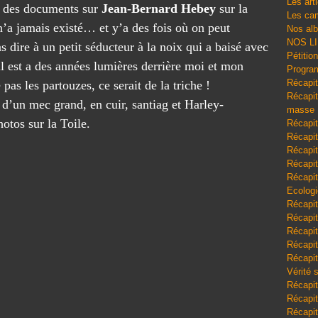
Les art
t des documents sur
Jean-Bernard Hebey
sur la
Les cam
n’a jamais existé… et y’a des fois où on peut
Nos al
NOS L
 dire à un petit séducteur à la noix qui a baisé avec
Pétitio
’il est a des années lumières derrière moi et mon
Program
Récapit
pas les partouzes, ce serait de la triche !
Récapitu
 d’un mec grand, en cuir, santiag et Harley-
masse
otos sur la Toile.
Récapit
Récapit
Récapit
Récapit
Récapit
Ecologi
Récapit
Récapit
Récapit
Récapit
Récapit
Vérité 
Récapit
Récapitu
Récapit