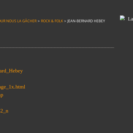
T POUR NOUS LA GÂCHER
>
ROCK & FOLK
>
JEAN-BERNARD HEBEY
rnard_Hebey
Page_1x.html
hp