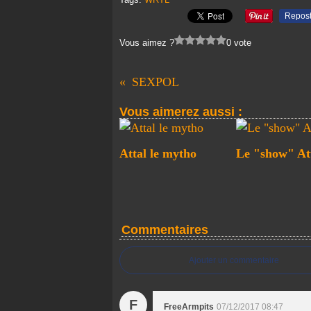
Repos
Vous aimez ?
0 vote
SEXPOL
Vous aimerez aussi :
Attal le mytho
Le "show" At
Commentaires
Ajouter un commentaire
F
FreeArmpits
07/12/2017 08:47