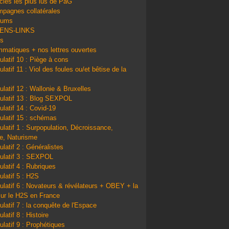
icles les plus lus de PàG
pagnes collatérales
bums
IENS-LINKS
ns
matiques + nos lettres ouvertes
ulatif 10 : Piège à cons
latif 11 : Viol des foules ou/et bêtise de la
ulatif 12 : Wallonie & Bruxelles
ulatif 13 : Blog SEXPOL
ulatif 14 : Covid-19
ulatif 15 : schémas
ulatif 1 : Surpopulation, Décroissance,
e, Naturisme
ulatif 2 : Généralistes
ulatif 3 : SEXPOL
ulatif 4 : Rubriques
ulatif 5 : H2S
ulatif 6 : Novateurs & révélateurs + OBEY + la
sur le H2S en France
ulatif 7 : la conquête de l'Espace
latif 8 : Histoire
ulatif 9 : Prophétiques