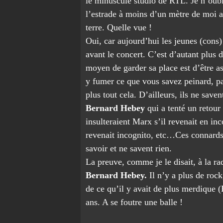
le minuscule studio de RTL. Je n’oubl
l’estrade à moins d’un mètre de moi a
terre. Quelle vue !
Oui, car aujourd’hui les jeunes (cons
avant le concert. C’est d’autant plus d
moyen de garder sa place est d’être as
y fumer ce que vous savez peinard, pa
plus tout cela. D’ailleurs, ils ne save
Bernard Hebey
qui a tenté un retou
insulteraient Marx s’il revenait en i
revenait incognito, etc…Ces connards 
savoir et ne savent rien.
La preuve, comme je le disait, à la r
Bernard Hebey.
Il n’y a plus de rock
de ce qu’il y avait de plus merdique 
ans. A se foutre une balle !