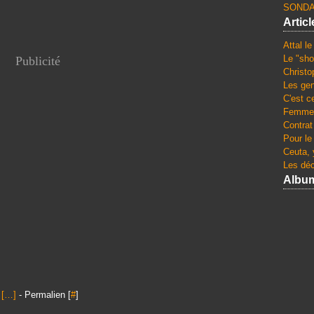
SONDA
Artic
Attal l
Le "sho
Publicité
Christo
Les gen
C'est c
Femmes
Contrat
Pour le
Ceuta, 
Les dé
Albu
[
…
]
- Permalien [
#
]