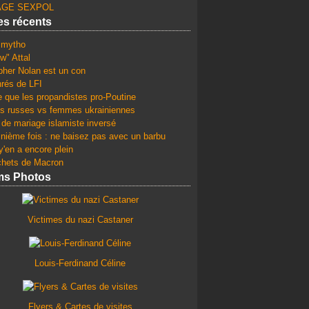
GE SEXPOL
les récents
e mytho
w" Attal
pher Nolan est un con
rés de LFI
e que les propandistes pro-Poutine
 russes vs femmes ukrainiennes
 de mariage islamiste inversé
 nième fois : ne baisez pas avec un barbu
y'en a encore plein
chets de Macron
ms Photos
Victimes du nazi Castaner
Louis-Ferdinand Céline
Flyers & Cartes de visites