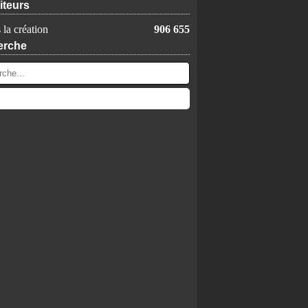
iteurs
 la création
906 655
erche