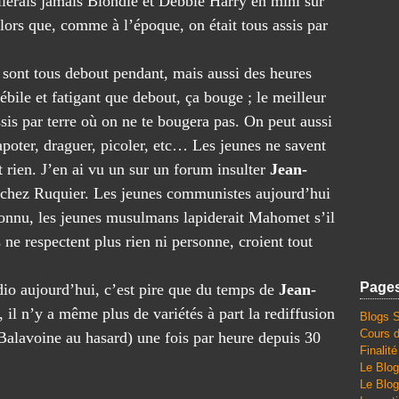
ierais jamais Blondie et Debbie Harry en mini sur
lors que, comme à l’époque, on était tous assis par
) sont tous debout pendant, mais aussi des heures
ébile et fatigant que debout, ça bouge ; le meilleur
sis par terre où on ne te bougera pas. On peut aussi
poter, draguer, picoler, etc… Les jeunes ne savent
nt rien. J’en ai vu un sur un forum insulter
Jean-
r chez Ruquier. Les jeunes communistes aujourd’hui
nconnu, les jeunes musulmans lapiderait Mahomet s’il
ne respectent plus rien ni personne, croient tout
Page
adio aujourd’hui, c’est pire que du temps de
Jean-
, il n’y a même plus de variétés à part la rediffusion
Blogs 
Cours d
(Balavoine au hasard) une fois par heure depuis 30
Finalit
Le Blog
Le Blog