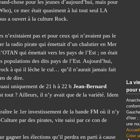
and-chose pour les jeunes d’aujourd’hui, mais pour
Who), ce mec était quasiment à lui tout seul LA
ous a ouvert à la culture Rock.
es n’existaient pas et pour ceux qui n’avaient pas le
ter la radio pirate qui émettait d’un chalutier en Mer
’OTAN qui émettait vers les pays de l’Est ; on était
s populations des dits pays de l’Est. Aujourd’hui,
rock à qui il lèche le cul… qu’il n’aurait jamais fait
en de dire.
La vie
t quasi uniquement de 21 h à 22 h
Jean-Bernard
pour 
 tout ? Ailleurs, il n’y avait que de la variété. Idem
Anarcho
conform
raître le 1
er
investissement de la bande FM où il n’y
Gauche 
d’hier ;
lture par des pirates, vite saisi par ce con de
une nou
Accueil
Créer u
ur gagner les élections qu’il perdra en parti à cause