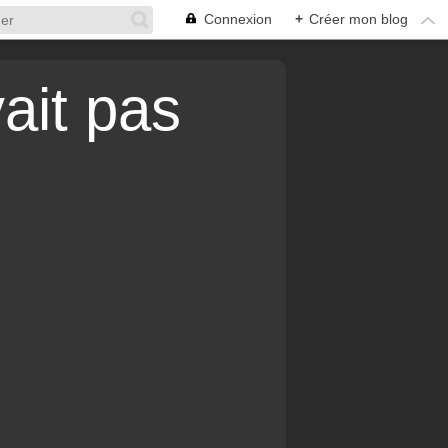
Connexion
+
Créer mon blog
vait pas