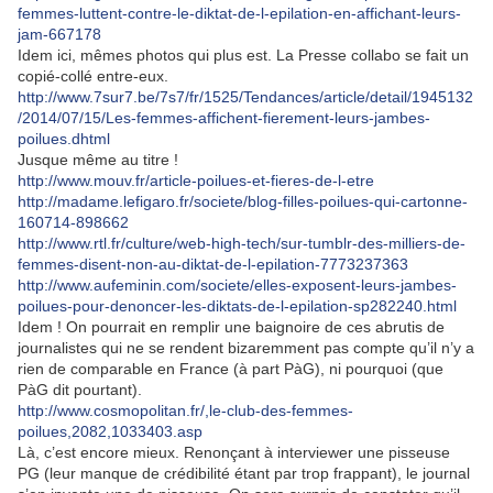
femmes-luttent-contre-le-diktat-de-l-epilation-en-affichant-leurs-
jam-667178
Idem ici, mêmes photos qui plus est. La Presse collabo se fait un
copié-collé entre-eux.
http://www.7sur7.be/7s7/fr/1525/Tendances/article/detail/1945132
/2014/07/15/Les-femmes-affichent-fierement-leurs-jambes-
poilues.dhtml
Jusque même au titre !
http://www.mouv.fr/article-poilues-et-fieres-de-l-etre
http://madame.lefigaro.fr/societe/blog-filles-poilues-qui-cartonne-
160714-898662
http://www.rtl.fr/culture/web-high-tech/sur-tumblr-des-milliers-de-
femmes-disent-non-au-diktat-de-l-epilation-7773237363
http://www.aufeminin.com/societe/elles-exposent-leurs-jambes-
poilues-pour-denoncer-les-diktats-de-l-epilation-sp282240.html
Idem ! On pourrait en remplir une baignoire de ces abrutis de
journalistes qui ne se rendent bizaremment pas compte qu’il n’y a
rien de comparable en France (à part PàG), ni pourquoi (que
PàG dit pourtant).
http://www.cosmopolitan.fr/,le-club-des-femmes-
poilues,2082,1033403.asp
Là, c’est encore mieux. Renonçant à interviewer une pisseuse
PG (leur manque de crédibilité étant par trop frappant), le journal