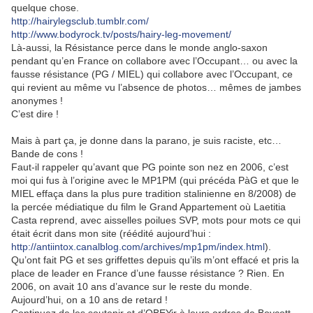
quelque chose.
http://hairylegsclub.tumblr.com/
http://www.bodyrock.tv/posts/hairy-leg-movement/
Là-aussi, la Résistance perce dans le monde anglo-saxon
pendant qu’en France on collabore avec l’Occupant… ou avec la
fausse résistance (PG / MIEL) qui collabore avec l’Occupant, ce
qui revient au même vu l’absence de photos… mêmes de jambes
anonymes !
C’est dire !
Mais à part ça, je donne dans la parano, je suis raciste, etc…
Bande de cons !
Faut-il rappeler qu’avant que PG pointe son nez en 2006, c’est
moi qui fus à l’origine avec le MP1PM (qui précéda PàG et que le
MIEL effaça dans la plus pure tradition stalinienne en 8/2008) de
la percée médiatique du film le Grand Appartement où Laetitia
Casta reprend, avec aisselles poilues SVP, mots pour mots ce qui
était écrit dans mon site (réédité aujourd’hui :
http://antiintox.canalblog.com/archives/mp1pm/index.html
).
Qu’ont fait PG et ses griffettes depuis qu’ils m’ont effacé et pris la
place de leader en France d’une fausse résistance ? Rien. En
2006, on avait 10 ans d’avance sur le reste du monde.
Aujourd’hui, on a 10 ans de retard !