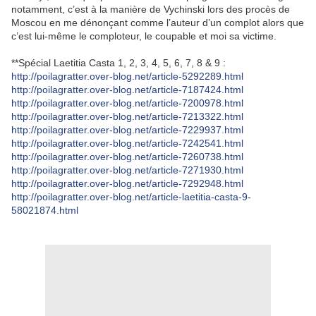
notamment, c’est à la manière de Vychinski lors des procès de
Moscou en me dénonçant comme l’auteur d’un complot alors que
c’est lui-même le comploteur, le coupable et moi sa victime.
**Spécial Laetitia Casta 1, 2, 3, 4, 5, 6, 7, 8 & 9 :
http://poilagratter.over-blog.net/article-5292289.html
http://poilagratter.over-blog.net/article-7187424.html
http://poilagratter.over-blog.net/article-7200978.html
http://poilagratter.over-blog.net/article-7213322.html
http://poilagratter.over-blog.net/article-7229937.html
http://poilagratter.over-blog.net/article-7242541.html
http://poilagratter.over-blog.net/article-7260738.html
http://poilagratter.over-blog.net/article-7271930.html
http://poilagratter.over-blog.net/article-7292948.html
http://poilagratter.over-blog.net/article-laetitia-casta-9-
58021874.html