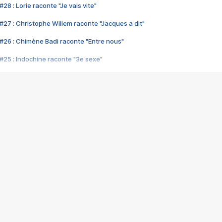
28 : Lorie raconte "Je vais vite"
#27 : Christophe Willem raconte "Jacques a dit"
#26 : Chimène Badi raconte "Entre nous"
#25 : Indochine raconte "3e sexe"
#24 : Zaho raconte "C'est chelou"
#23 : Patrick Bruel raconte "Au café des délices"
#22 : Kyo raconte "Le chemin"
#21 : Nolwenn Leroy raconte "Cassé"
#20 : Patrick Hernandez raconte "Born to be alive"
#19 : Lorie raconte "Près de moi"
#18 : Michael Jones raconte "A nos actes manqués" (avec Jean-Jacque
#17 : Khaled raconte "Aïcha"
#16 : Corneille raconte "Parce qu'on vient de loin"