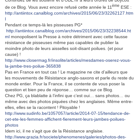
Continuez de les soutenir et d’OBEYir à leurs ordres de Boycott
ème
de ce Blog. Vous avez encore refusé cette année le 11
ESE :
http://antiintox.canalblog.com/archives/2015/06/23/32262127.htm
l
Pendant ce temps-là les pisseuses PG*
http://antiintox.canalblog.com/archives/2015/06/23/32238544.ht
ml
monopolisent la Presse à notre détriment avec cette fausse
résistance de pisseuses même pas capables de publier la
moindre photo de leurs aisselles soit-disant poilues. (et pour
cause) !
http://www.closermag.fr/insolite/articles/mesdames-oserez-vous-
la-jambe-tres-poilue-365838
Pas en France en tout cas ! Le magazine ne cite d’ailleurs que
les mouvements de Résistance anglo-saxons et parle du reste du
monde entier. Pour la France, il se contente de vous poser la
question et bien peu de réponse… comme sur ce Blog.
Chez PG, ça blablatte à l’infini que c’est oui… sans photos… ou
même avec des photos piquées chez les anglaises. Même entre-
elles, elles se la racontent ! Pitoyable !
http://www.sudinfo.be/1057057/article/2014-07-15/tendance-de-
cet-ete-les-femmes-affichent-fierement-leurs-jambes-poilues-
photos
Idem ici, il ne s’agit que de la Résistance anglaise.
http://www.grazia.fr/societe/phenomenes/galeries/photos-des-