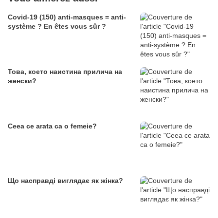
Covid-19 (150) anti-masques = anti-
système ? En êtes vous sûr ?
Това, което наистина прилича на
женски?
Ceea ce arata ca o femeie?
Що насправді виглядає як жінка?