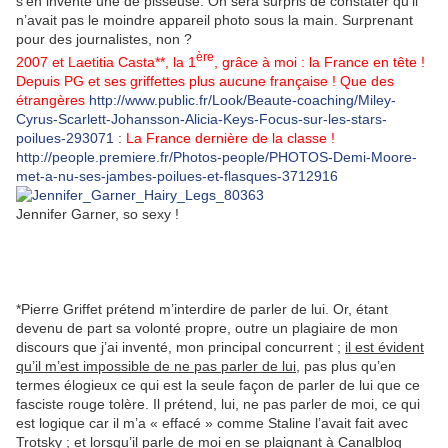
s’en invente une de pisseuse. On sera surpris de constater qu’il
n’avait pas le moindre appareil photo sous la main. Surprenant
pour des journalistes, non ?
ère
2007 et Laetitia Casta**, la 1
, grâce à moi : la France en tête !
Depuis PG et ses griffettes plus aucune française ! Que des
étrangères
http://www.public.fr/Look/Beaute-coaching/Miley-
Cyrus-Scarlett-Johansson-Alicia-Keys-Focus-sur-les-stars-
poilues-293071
:
La France dernière de la classe !
http://people.premiere.fr/Photos-people/PHOTOS-Demi-Moore-
met-a-nu-ses-jambes-poilues-et-flasques-3712916
Jennifer Garner, so sexy !
*Pierre Griffet prétend m’interdire de parler de lui. Or, étant
devenu de part sa volonté propre, outre un plagiaire de mon
discours que j’ai inventé, mon principal concurrent ;
il est évident
qu’il m’est impossible de ne pas parler de lui
, pas plus qu’en
termes élogieux ce qui est la seule façon de parler de lui que ce
fasciste rouge tolère. Il prétend, lui, ne pas parler de moi, ce qui
est logique car il m’a « effacé » comme Staline l’avait fait avec
Trotsky ; et lorsqu’il parle de moi en se plaignant à Canalblog