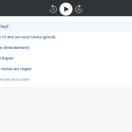
 DayZ
 a 13 ans (et vous l'avez ignoré)
e (littéralement)
im Rayan
 toutes les règles
s les jeux vidéo
us choquant de Rockstar ? - Le scandale BULLY
e plus moche de Steam
du RÊVE tourne au CAUCHEMAR
pendant 8 heures