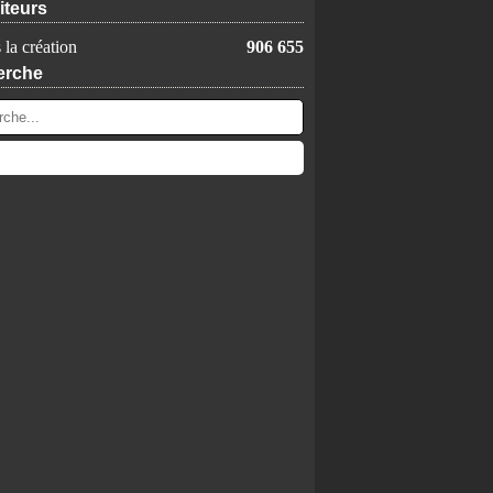
iteurs
 la création
906 655
erche