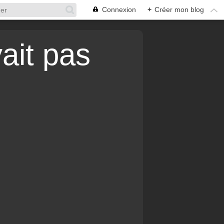
Connexion
+
Créer mon blog
vait pas