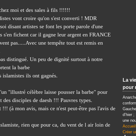
hez moi et des sales à fils !!!!!!
distes vont croire qu'on s'est converti ! MDR
 soi disant artistes se font les porte parole d'une
s s'en fichent car il gagne leur argent en FRANCE
vivent pas.....Avec une tempête tout est remis en
.
pas distingué. Un peu de dignité surtout à notre
rtent la barbe
 islamistes ils ont gagnés.
La vie
pour 
'un "illustré célèbre laisse pousser la barbe" pour
Anarcho
it des disciples de daesh !!! Pauvres types.
conform
!!! (à mon avis, mais ce n'est peut-être pas l'avis de
Gauche 
d’hier ;
une nou
islamiste, rien que pour ca, du vent de l air loin de
Accueil
Créer u