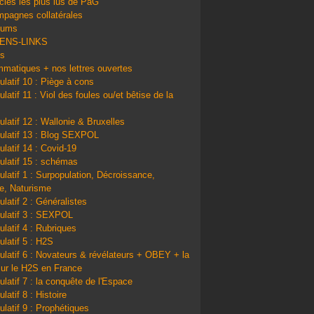
icles les plus lus de PàG
pagnes collatérales
bums
IENS-LINKS
ns
matiques + nos lettres ouvertes
ulatif 10 : Piège à cons
latif 11 : Viol des foules ou/et bêtise de la
ulatif 12 : Wallonie & Bruxelles
ulatif 13 : Blog SEXPOL
ulatif 14 : Covid-19
ulatif 15 : schémas
ulatif 1 : Surpopulation, Décroissance,
e, Naturisme
ulatif 2 : Généralistes
ulatif 3 : SEXPOL
ulatif 4 : Rubriques
ulatif 5 : H2S
ulatif 6 : Novateurs & révélateurs + OBEY + la
sur le H2S en France
ulatif 7 : la conquête de l'Espace
latif 8 : Histoire
ulatif 9 : Prophétiques