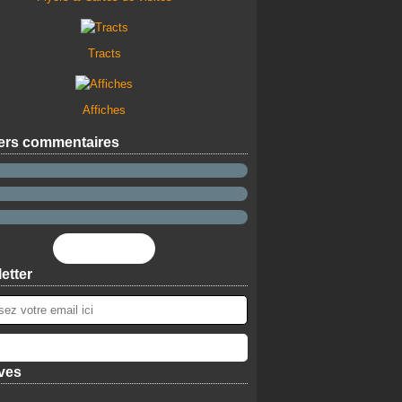
Tracts
Affiches
ers commentaires
Flux RSS
etter
ves