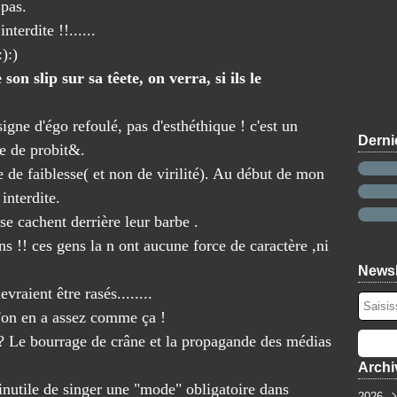
 pas.
terdite !!......
:):)
on slip sur sa têete, on verra, si ils le
igne d'égo refoulé, pas d'esthéthique ! c'est un
Derni
e de probit&.
e de faiblesse( et non de virilité). Au début de mon
 interdite.
 se cachent derrière leur barbe .
!! ces gens la n ont aucune force de caractère ,ni
Newsl
aient être rasés........
l'on en a assez comme ça !
e ? Le bourrage de crâne et la propagande des médias
Archi
..inutile de singer une "mode" obligatoire dans
2026