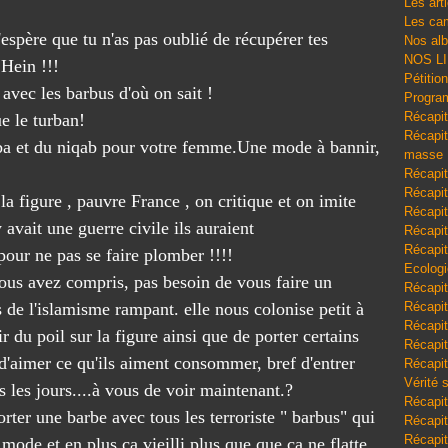
Les art
Les cam
'espère que tu n'as pas oublié de récupérer tes
Nos al
NOS L
 Hein !!!
Pétitio
avec les barbus d'où on sait !
Program
Récapit
ue le turban!
Récapitu
llaba et du niqab pour votre femme.Une mode à bannir,
masse
Récapit
Récapit
 la figure , pauvre France , on critique et on imite
Récapit
y avait une guerre civile ils auraient
Récapit
Récapit
pour ne pas se faire plomber !!!!
Ecologi
vous avez compris, pas besoin de vous faire un
Récapit
 de l'islamisme rampant. elle nous colonise petit à
Récapit
Récapit
ir du poil sur la figure ainsi que de porter certains
Récapit
d'aimer ce qu'ils aiment consommer, bref d'entrer
Récapit
Vérité 
s les jours....à vous de voir maintenant.?
Récapit
ter une barbe avec tous les terroriste " barbus" qui
Récapitu
Récapit
 mode et en plus ça vieilli plus que que ça ne flatte.