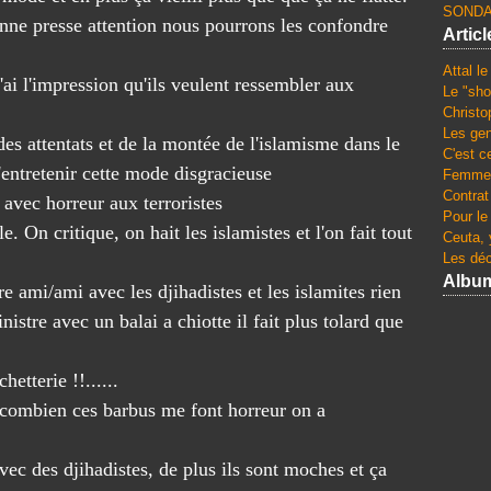
SONDA
nne presse attention nous pourrons les confondre
Artic
Attal l
ai l'impression qu'ils veulent ressembler aux
Le "sho
Christo
Les gen
 des attentats et de la montée de l'islamisme dans le
C'est c
'entretenir cette mode disgracieuse
Femmes
Contrat
avec horreur aux terroristes
Pour le
On critique, on hait les islamistes et l'on fait tout
Ceuta, 
Les dé
Albu
e ami/ami avec les djihadistes et les islamites rien
istre avec un balai a chiotte il fait plus tolard que
chetterie !!......
e combien ces barbus me font horreur on a
ec des djihadistes, de plus ils sont moches et ça