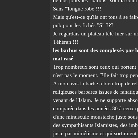
de nos jours les "barbus" sont la courr
Sans '''longue robe !!!
Mais qu'est-ce qu'ils ont tous à se fai
pub pour les fichés "S" ???
Je regardais un plateau télé hier sur u
Téhéran !!!
les barbus sont des complexés par l
mal rasé
Trop nombreux sont ceux qui portent
n'est pas le moment. Elle fait trop pe
A mon avis la barbe a bien trop de re
religieuses barbares issues de fanatiq
venant de l'Islam. Je ne supporte abs
comparée dans les années 30 à ceux qu
d'une minuscule moustache juste sous 
des sympathisants Islamistes, des imb
juste par mimétisme et qui sortiraient