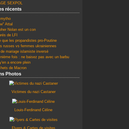
GE SEXPOL
les récents
e mytho
w" Attal
pher Nolan est un con
rés de LFI
e que les propandistes pro-Poutine
 russes vs femmes ukrainiennes
 de mariage islamiste inversé
 nième fois : ne baisez pas avec un barbu
y'en a encore plein
chets de Macron
ms Photos
Victimes du nazi Castaner
Louis-Ferdinand Céline
Flyers & Cartes de visites