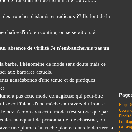
oie de transmission de l'islamisme radical.....
re des tronches d'islamistes radicaux ?? Ils font de la
ne chaîne d'info en continu, on se serait cru à
eur absence de virilité Je n'embaucherais pas un
 la barbe. Phénomène de mode sans doute mais ce
nser aux barbares actuels.
lents nauséabonds d'une tenue et de pratiques
ues
Page
olument pas cette mode contagieuse qui peut-être
i se coiffaient d'une mèche en travers du front et
Blogs 
Cours d
le nez. A mon avis cette mode n'est suivie que par
Finalit
éciles manquant de personnalité, de charisme, ou
Le Blog
 avec une plume d'autruche plantée dans le derrière si
Le Blog