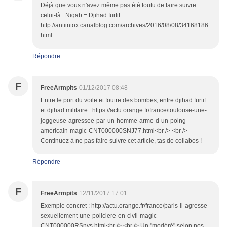
Déjà que vous n'avez même pas été foutu de faire suivre
celui-là : Niqab = Djihad furtif :
http://antiintox.canalblog.com/archives/2016/08/08/34168186.
html
Répondre
F
FreeArmpits
01/12/2017 08:48
Entre le port du voile et foutre des bombes, entre djihad furtif
et djihad militaire : https://actu.orange.fr/france/toulouse-une-
joggeuse-agressee-par-un-homme-arme-d-un-poing-
americain-magic-CNT000000SNJ77.html<br /> <br />
Continuez à ne pas faire suivre cet article, tas de collabos !
Répondre
F
FreeArmpits
12/11/2017 17:01
Exemple concret : http://actu.orange.fr/france/paris-il-agresse-
sexuellement-une-policiere-en-civil-magic-
CNT000000RSnys.html<br /> <br /> Un "modéré" selon nos