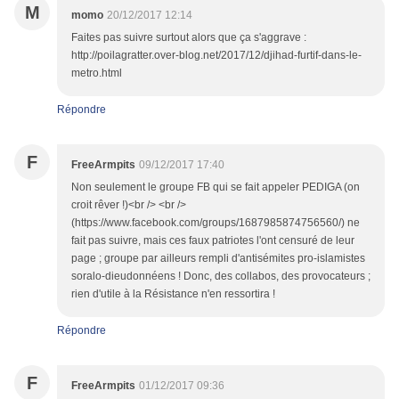
M
momo
20/12/2017 12:14
Faites pas suivre surtout alors que ça s'aggrave :
http://poilagratter.over-blog.net/2017/12/djihad-furtif-dans-le-
metro.html
Répondre
F
FreeArmpits
09/12/2017 17:40
Non seulement le groupe FB qui se fait appeler PEDIGA (on
croit rêver !)<br /> <br />
(https://www.facebook.com/groups/1687985874756560/) ne
fait pas suivre, mais ces faux patriotes l'ont censuré de leur
page ; groupe par ailleurs rempli d'antisémites pro-islamistes
soralo-dieudonnéens ! Donc, des collabos, des provocateurs ;
rien d'utile à la Résistance n'en ressortira !
Répondre
F
FreeArmpits
01/12/2017 09:36