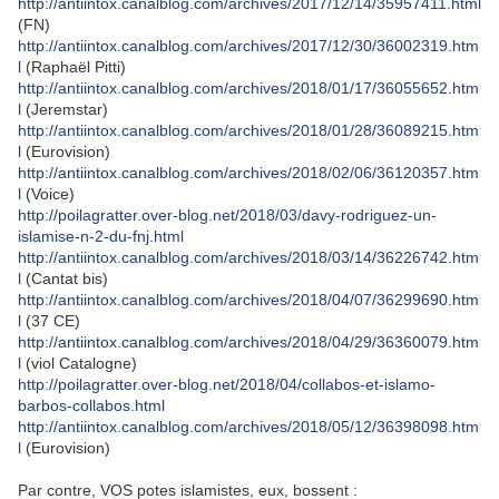
http://antiintox.canalblog.com/archives/2017/12/14/35957411.html
(FN)
http://antiintox.canalblog.com/archives/2017/12/30/36002319.htm
l
(Raphaël Pitti)
http://antiintox.canalblog.com/archives/2018/01/17/36055652.htm
l
(Jeremstar)
http://antiintox.canalblog.com/archives/2018/01/28/36089215.htm
l
(Eurovision)
http://antiintox.canalblog.com/archives/2018/02/06/36120357.htm
l
(Voice)
http://poilagratter.over-blog.net/2018/03/davy-rodriguez-un-
islamise-n-2-du-fnj.html
http://antiintox.canalblog.com/archives/2018/03/14/36226742.htm
l
(Cantat bis)
http://antiintox.canalblog.com/archives/2018/04/07/36299690.htm
l
(37 CE)
http://antiintox.canalblog.com/archives/2018/04/29/36360079.htm
l
(viol Catalogne)
http://poilagratter.over-blog.net/2018/04/collabos-et-islamo-
barbos-collabos.html
http://antiintox.canalblog.com/archives/2018/05/12/36398098.htm
l
(Eurovision)
Par contre, VOS potes islamistes, eux, bossent :