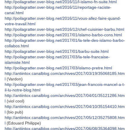
http://poilagratter.over-blog.net/2016/11/l-islamo-fn-suite.html
http://poilagratter.over-blog.net/2016/11/reportage-raciste-
canal.html
http://poilagratter.over-blog.net/2016/11/vous-allez-faire-quand-
votre-travail.html
http://poilagratter.over-blog.net/2016/12/chef-cuisinier-barbu.html
http://poilagratter.over-blog.net/2017/01/islamo-barbo-cons.html
http://poilagratter.over-blog.net/2017/01/la-tele-des-islamo-barbo-
collabos.html
http://poilagratter.over-blog.net/2017/01/barbu-suite.html
http://poilagratter.over-blog.net/2017/03/la-tele-francaise-
islamiste.html
http://poilagratter.over-blog.net/2017/03/islamo-pretre.html
http://antiintox.canalblog.com/archives/2017/03/19/35068185.htm
l
(Vardon)
http://poilagratter.over-blog.net/2017/03/jean-francois-mancel-a-t-
il-lu-notre-blog.html
http://antiintox.canalblog.com/archives/2017/04/01/35121286.htm
l
(viol cool)
http://antiintox.canalblog.com/archives/2017/04/10/35154410.htm
l
(bio pub)
http://antiintox.canalblog.com/archives/2017/05/12/35275808.htm
l
(Edouard Philippe)
http://antiintox.canalblog.com/archives/2017/06/08/35364098.htm