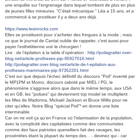
une enquête sur l'engrenage dans lequel tombent de plus en plus
de jeunes filles mineures. "C'était mécanique." Léa a 15 ans, et a
commencé à se prostituer il y a deux ans déjà.
https://www.lesinrocks.com
Elles se prostituent pour s'acheter des fringues à la mode ; mais
ce que le journal de Cantat oublie de rappeler, c'est aussi pour
payer l'esthétitienne voir le chirurgien !
Lire : de l’épilation à la table d’opération :
http://poilagratter.over-
blog.net/article-protheses-pip-95927016.html
http://poilagratter.over-blog.net/article-de-l-epilation-aux-
protheses-mammaires-pip-97352201.html
C'est sur que depuis l'échec définitif du discours "Poil" inventé par
le MP1PM et Momo, discours saboté par MIEL / PG, le
phénomène s'aggrave alors que dans le même temps, aux USA
et en GB, les "poilues" qui deviennent top model se multiplient :
les filles de Madonna, Mickaël Jackson et Bruce Willis pour ne
citer qu'elles. Notre Blog "spécial Poil"* en donne une liste
interminable.
Car on ne voit ça qu'en France où l'islamisation de la population,
avec la complicité des capitalistes comme des communistes
comme des faux patriotes quenelliers fait des ravages, les
proxénètes étant la plupart du temps des... - devinez qui - car