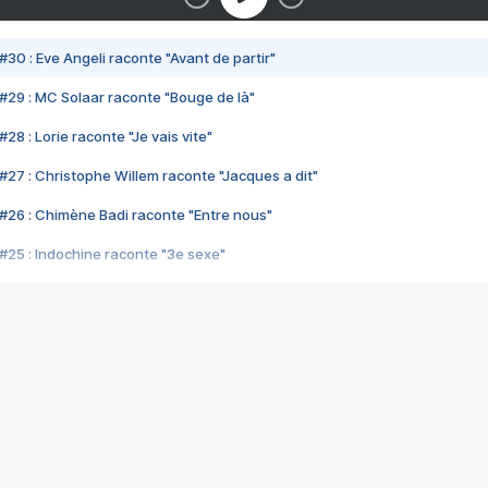
#30 : Eve Angeli raconte "Avant de partir"
#29 : MC Solaar raconte "Bouge de là"
28 : Lorie raconte "Je vais vite"
#27 : Christophe Willem raconte "Jacques a dit"
#26 : Chimène Badi raconte "Entre nous"
#25 : Indochine raconte "3e sexe"
#24 : Zaho raconte "C'est chelou"
#23 : Patrick Bruel raconte "Au café des délices"
#22 : Kyo raconte "Le chemin"
#21 : Nolwenn Leroy raconte "Cassé"
#20 : Patrick Hernandez raconte "Born to be alive"