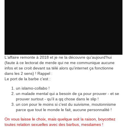
L'affaire remonte à 2018 et je ne la découvre qu'aujourd'hui
(faute à ce lectorat de merde qui ne me communique aucune
infos et se croit devant sa télé alors qu'internet ça fonctionne
dans les 2 sens) ! Rappel :
Le port de la barbe c'est :
un islamo-collabo !
un malade mental qui a besoin de ça pour prouver - et se
prouver surtout - qu'il a qq chose dans le slip !
un con pour le moins si c'est du suivisme, moutonnisme
parce que tout le monde le fait, aucune personnalité !
On vous laisse le choix, mais quelque soit la raison, boycottez
toutes relation sexuelles avec des barbus, mesdames !