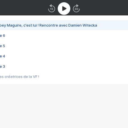
bey Maguire, c'est lui ! Rencontre avec Damien Witecka
e 6
e 5
e 4
e 3
s créatrices de la VF !
e 2
e 1
e Mektoub My Love arrive enfin ! Rencontre avec Shaïn Boumedine et Sal
i : après Toni en famille