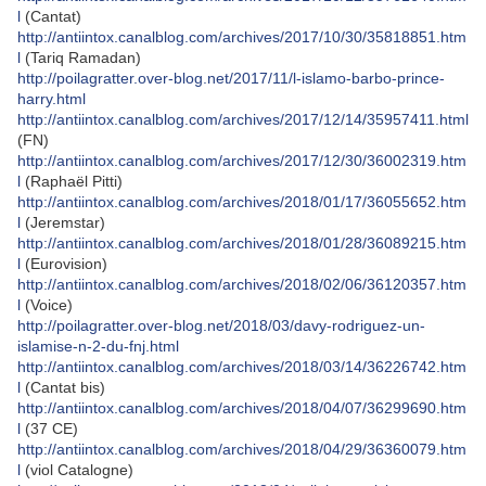
l
(Cantat)
http://antiintox.canalblog.com/archives/2017/10/30/35818851.htm
l
(Tariq Ramadan)
http://poilagratter.over-blog.net/2017/11/l-islamo-barbo-prince-
harry.html
http://antiintox.canalblog.com/archives/2017/12/14/35957411.html
(FN)
http://antiintox.canalblog.com/archives/2017/12/30/36002319.htm
l
(Raphaël Pitti)
http://antiintox.canalblog.com/archives/2018/01/17/36055652.htm
l
(Jeremstar)
http://antiintox.canalblog.com/archives/2018/01/28/36089215.htm
l
(Eurovision)
http://antiintox.canalblog.com/archives/2018/02/06/36120357.htm
l
(Voice)
http://poilagratter.over-blog.net/2018/03/davy-rodriguez-un-
islamise-n-2-du-fnj.html
http://antiintox.canalblog.com/archives/2018/03/14/36226742.htm
l
(Cantat bis)
http://antiintox.canalblog.com/archives/2018/04/07/36299690.htm
l
(37 CE)
http://antiintox.canalblog.com/archives/2018/04/29/36360079.htm
l
(viol Catalogne)