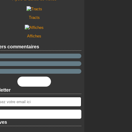
Tracts
Affiches
ers commentaires
Flux RSS
etter
ves