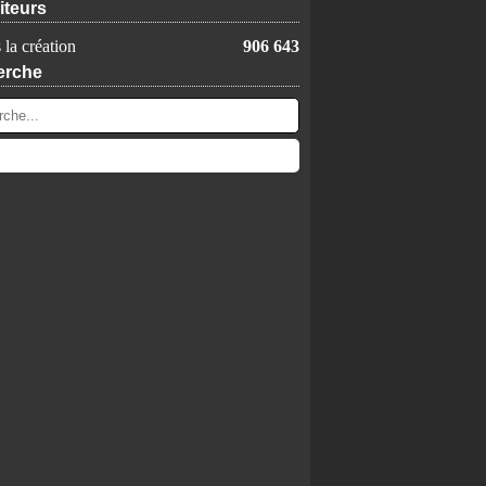
iteurs
 la création
906 643
erche