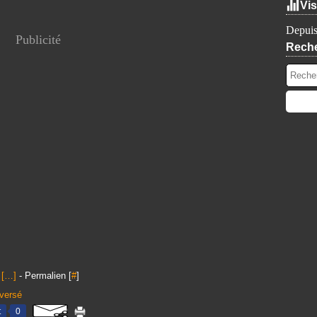
Vis
Depuis
Publicité
Rech
[
…
]
- Permalien [
#
]
nversé
t
0