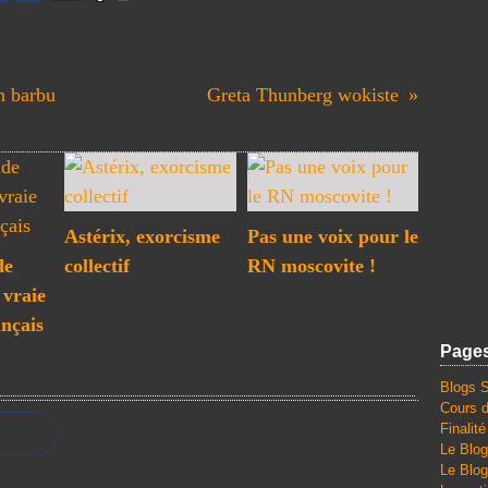
un barbu
Greta Thunberg wokiste
Astérix, exorcisme
Pas une voix pour le
de
collectif
RN moscovite !
 vraie
ançais
Page
Blogs 
Cours d
Finalit
Le Blog
Le Blog