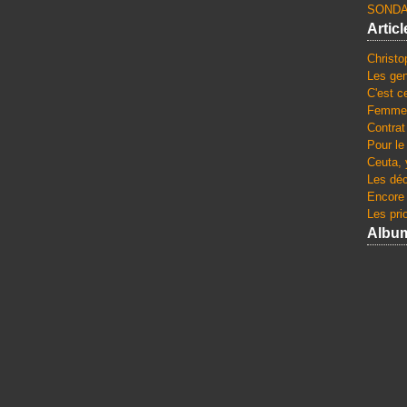
SONDA
Artic
Christo
Les gen
C'est c
Femmes
Contrat
Pour le
Ceuta, 
Les dé
Encore 
Les pri
Albu