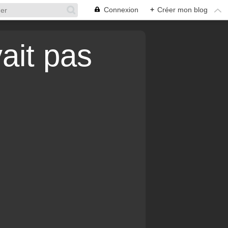
Connexion
+
Créer mon blog
vait pas