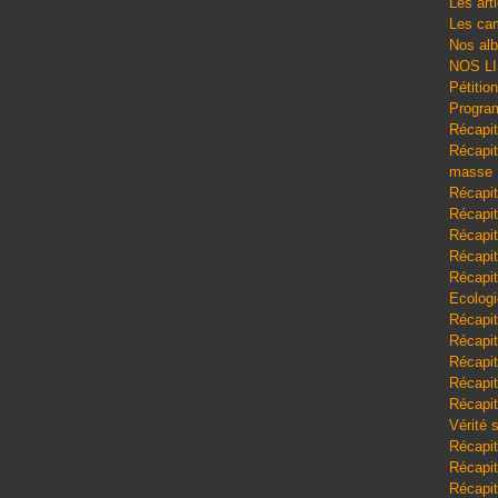
Les art
Les cam
Nos al
NOS L
Pétitio
Program
Récapit
Récapitu
masse
Récapit
Récapit
Récapit
Récapit
Récapit
Ecologi
Récapit
Récapit
Récapit
Récapit
Récapit
Vérité 
Récapit
Récapitu
Récapit