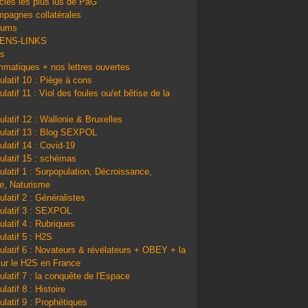
icles les plus lus de PàG
pagnes collatérales
bums
IENS-LINKS
ns
matiques + nos lettres ouvertes
ulatif 10 : Piège à cons
latif 11 : Viol des foules ou/et bêtise de la
ulatif 12 : Wallonie & Bruxelles
ulatif 13 : Blog SEXPOL
ulatif 14 : Covid-19
ulatif 15 : schémas
ulatif 1 : Surpopulation, Décroissance,
e, Naturisme
ulatif 2 : Généralistes
ulatif 3 : SEXPOL
ulatif 4 : Rubriques
ulatif 5 : H2S
ulatif 6 : Novateurs & révélateurs + OBEY + la
sur le H2S en France
ulatif 7 : la conquête de l'Espace
latif 8 : Histoire
ulatif 9 : Prophétiques