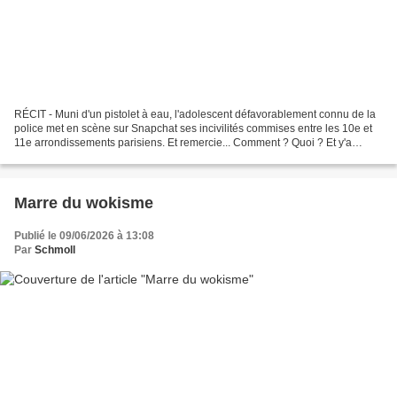
RÉCIT - Muni d'un pistolet à eau, l'adolescent défavorablement connu de la
police met en scène sur Snapchat ses incivilités commises entre les 10e et
11e arrondissements parisiens. Et remercie... Comment ? Quoi ? Et y'a
personne pour lui claquer la gueule...
Marre du wokisme
Publié le 09/06/2026 à 13:08
Par
Schmoll