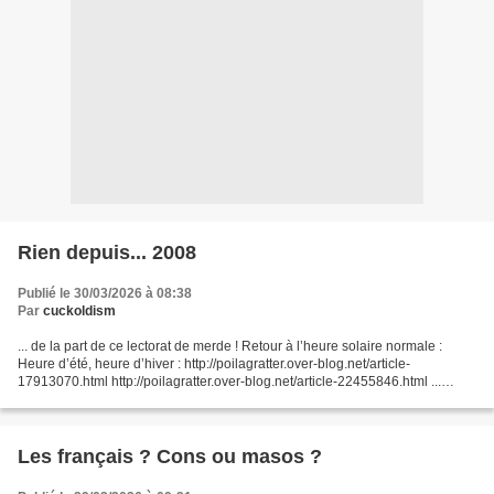
Rien depuis... 2008
Publié le 30/03/2026 à 08:38
Par
cuckoldism
... de la part de ce lectorat de merde ! Retour à l’heure solaire normale :
Heure d’été, heure d’hiver : http://poilagratter.over-blog.net/article-
17913070.html http://poilagratter.over-blog.net/article-22455846.html ...
continuez à roupiller, bande de...
Les français ? Cons ou masos ?