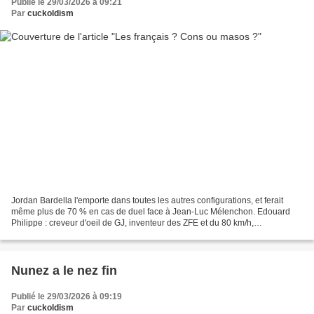
Publié le 29/03/2026 à 09:21
Par
cuckoldism
Jordan Bardella l'emporte dans toutes les autres configurations, et ferait
même plus de 70 % en cas de duel face à Jean-Luc Mélenchon. Edouard
Philippe : creveur d'oeil de GJ, inventeur des ZFE et du 80 km/h,
commanditaire du faux attentat de Strasbourg...
Nunez a le nez fin
Publié le 29/03/2026 à 09:19
Par
cuckoldism