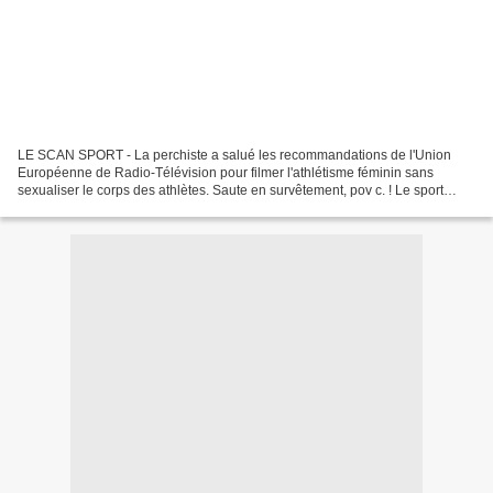
LE SCAN SPORT - La perchiste a salué les recommandations de l'Union
Européenne de Radio-Télévision pour filmer l'athlétisme féminin sans
sexualiser le corps des athlètes. Saute en survêtement, pov c. ! Le sport
féminin bientôt en huit-clos ou hommes interdits...