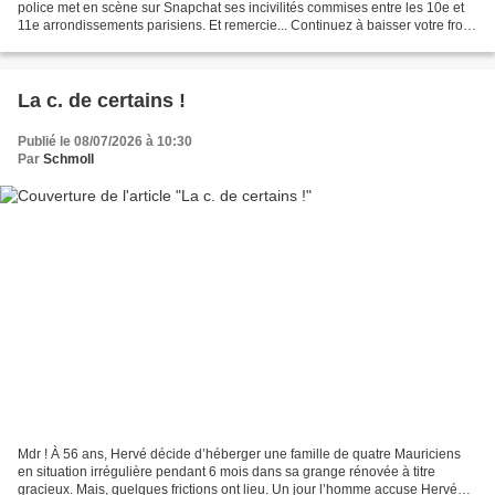
police met en scène sur Snapchat ses incivilités commises entre les 10e et
11e arrondissements parisiens. Et remercie... Continuez à baisser votre froc !
150 militants LFI antisémites...
La c. de certains !
Publié le 08/07/2026 à 10:30
Par
Schmoll
Mdr ! À 56 ans, Hervé décide d’héberger une famille de quatre Mauriciens
en situation irrégulière pendant 6 mois dans sa grange rénovée à titre
gracieux. Mais, quelques frictions ont lieu. Un jour l’homme accuse Hervé