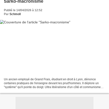
Sarko-macronisme
Publié le 14/04/2026 à 12:52
Par
Schmoll
Un ancien employé de Grand Frais, étudiant en droit à Lyon, dénonce
certaines pratiques de l'enseigne devant les prud'hommes. Il déplore un
"système" qu'il pointe du doigt. Ultra libéralisme d'un côté et communisme
des aides et subventions de toutes sortes...