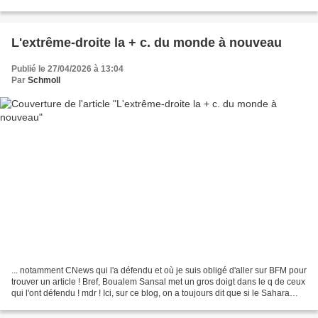
que-d-antisemitisme.html : 35 lecteurs ! ... et ZERO commentaire,...
L'extrême-droite la + c. du monde à nouveau
Publié le 27/04/2026 à 13:04
Par
Schmoll
... notamment CNews qui l'a défendu et où je suis obligé d'aller sur BFM pour
trouver un article ! Bref, Boualem Sansal met un gros doigt dans le q de ceux
qui l'ont défendu ! mdr ! Ici, sur ce blog, on a toujours dit que si le Sahara
n'est pas algérien,...