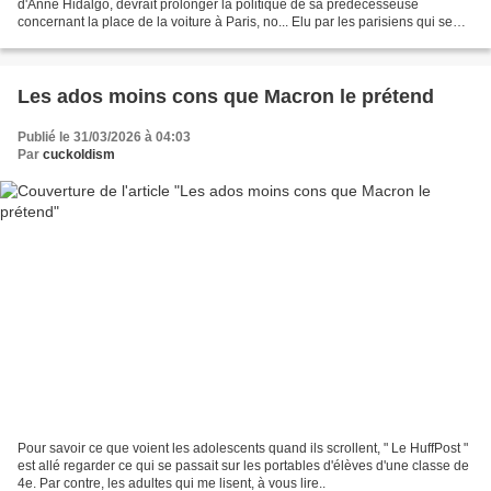
d'Anne Hidalgo, devrait prolonger la politique de sa prédécesseuse
concernant la place de la voiture à Paris, no... Elu par les parisiens qui se
foutent - comme les élus - de...
Les ados moins cons que Macron le prétend
Publié le 31/03/2026 à 04:03
Par
cuckoldism
Pour savoir ce que voient les adolescents quand ils scrollent, " Le HuffPost "
est allé regarder ce qui se passait sur les portables d'élèves d'une classe de
4e. Par contre, les adultes qui me lisent, à vous lire..