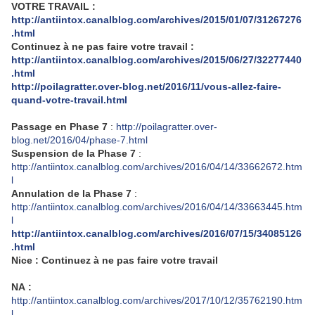
VOTRE TRAVAIL :
http://antiintox.canalblog.com/archives/2015/01/07/31267276
.html
Continuez à ne pas faire votre travail :
http://antiintox.canalblog.com/archives/2015/06/27/32277440
.html
http://poilagratter.over-blog.net/2016/11/vous-allez-faire-
quand-votre-travail.html
Passage en Phase 7
:
http://poilagratter.over-
blog.net/2016/04/phase-7.html
Suspension de la Phase 7
:
http://antiintox.canalblog.com/archives/2016/04/14/33662672.htm
l
Annulation de la Phase 7
:
http://antiintox.canalblog.com/archives/2016/04/14/33663445.htm
l
http://antiintox.canalblog.com/archives/2016/07/15/34085126
.html
Nice : Continuez à ne pas faire votre travail
NA :
http://antiintox.canalblog.com/archives/2017/10/12/35762190.htm
l