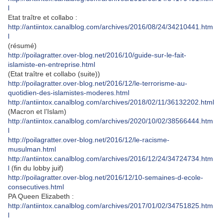
l
Etat traître et collabo :
http://antiintox.canalblog.com/archives/2016/08/24/34210441.htm
l
(résumé)
http://poilagratter.over-blog.net/2016/10/guide-sur-le-fait-
islamiste-en-entreprise.html
(Etat traître et collabo (suite))
http://poilagratter.over-blog.net/2016/12/le-terrorisme-au-
quotidien-des-islamistes-moderes.html
http://antiintox.canalblog.com/archives/2018/02/11/36132202.html
(Macron et l’Islam)
http://antiintox.canalblog.com/archives/2020/10/02/38566444.htm
l
http://poilagratter.over-blog.net/2016/12/le-racisme-
musulman.html
http://antiintox.canalblog.com/archives/2016/12/24/34724734.htm
l
(fin du lobby juif)
http://poilagratter.over-blog.net/2016/12/10-semaines-d-ecole-
consecutives.html
PA Queen Elizabeth :
http://antiintox.canalblog.com/archives/2017/01/02/34751825.htm
l