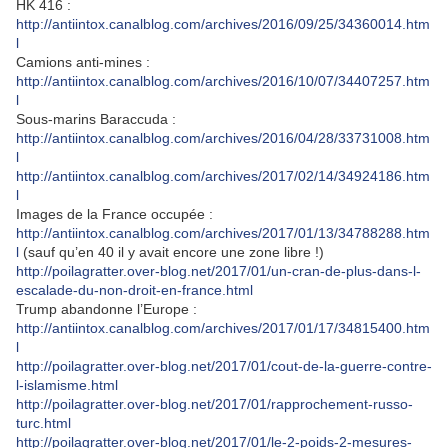
HK 416 :
http://antiintox.canalblog.com/archives/2016/09/25/34360014.htm
l
Camions anti-mines :
http://antiintox.canalblog.com/archives/2016/10/07/34407257.htm
l
Sous-marins Baraccuda :
http://antiintox.canalblog.com/archives/2016/04/28/33731008.htm
l
http://antiintox.canalblog.com/archives/2017/02/14/34924186.htm
l
Images de la France occupée :
http://antiintox.canalblog.com/archives/2017/01/13/34788288.htm
l
(sauf qu’en 40 il y avait encore une zone libre !)
http://poilagratter.over-blog.net/2017/01/un-cran-de-plus-dans-l-
escalade-du-non-droit-en-france.html
Trump abandonne l’Europe :
http://antiintox.canalblog.com/archives/2017/01/17/34815400.htm
l
http://poilagratter.over-blog.net/2017/01/cout-de-la-guerre-contre-
l-islamisme.html
http://poilagratter.over-blog.net/2017/01/rapprochement-russo-
turc.html
http://poilagratter.over-blog.net/2017/01/le-2-poids-2-mesures-