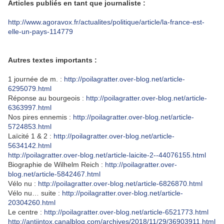
Articles publiés en tant que journaliste :
http://www.agoravox.fr/actualites/politique/article/la-france-est-
elle-un-pays-114779
Autres textes importants :
1 journée de m. :
http://poilagratter.over-blog.net/article-
6295079.html
Réponse au bourgeois :
http://poilagratter.over-blog.net/article-
6363997.html
Nos pires ennemis :
http://poilagratter.over-blog.net/article-
5724853.html
Laïcité 1 & 2 :
http://poilagratter.over-blog.net/article-
5634142.html
http://poilagratter.over-blog.net/article-laicite-2--44076155.html
Biographie de Wilhelm Reich :
http://poilagratter.over-
blog.net/article-5842467.html
Vélo nu :
http://poilagratter.over-blog.net/article-6826870.html
Vélo nu… suite :
http://poilagratter.over-blog.net/article-
20304260.html
Le centre :
http://poilagratter.over-blog.net/article-6521773.html
http://antiintox.canalblog.com/archives/2018/11/29/36903911.html