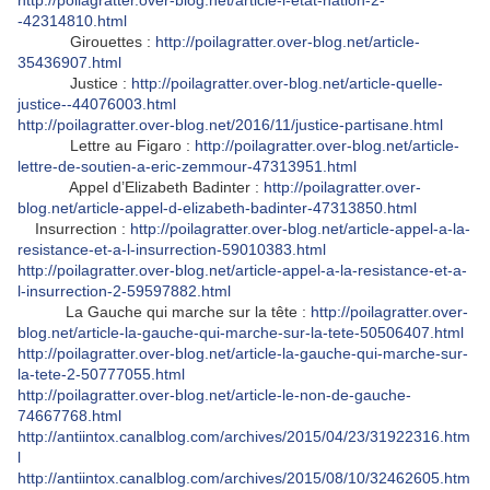
http://poilagratter.over-blog.net/article-l-etat-nation-2-
-42314810.html
Girouettes :
http://poilagratter.over-blog.net/article-
35436907.html
Justice :
http://poilagratter.over-blog.net/article-quelle-
justice--44076003.html
http://poilagratter.over-blog.net/2016/11/justice-partisane.html
Lettre au Figaro :
http://poilagratter.over-blog.net/article-
lettre-de-soutien-a-eric-zemmour-47313951.html
Appel d’Elizabeth Badinter :
http://poilagratter.over-
blog.net/article-appel-d-elizabeth-badinter-47313850.html
Insurrection :
http://poilagratter.over-blog.net/article-appel-a-la-
resistance-et-a-l-insurrection-59010383.html
http://poilagratter.over-blog.net/article-appel-a-la-resistance-et-a-
l-insurrection-2-59597882.html
La Gauche qui marche sur la tête :
http://poilagratter.over-
blog.net/article-la-gauche-qui-marche-sur-la-tete-50506407.html
http://poilagratter.over-blog.net/article-la-gauche-qui-marche-sur-
la-tete-2-50777055.html
http://poilagratter.over-blog.net/article-le-non-de-gauche-
74667768.html
http://antiintox.canalblog.com/archives/2015/04/23/31922316.htm
l
http://antiintox.canalblog.com/archives/2015/08/10/32462605.htm