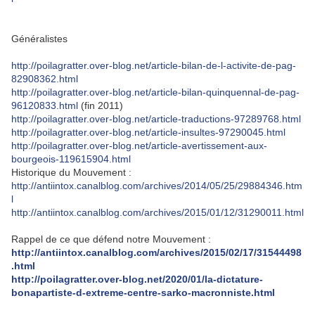
Généralistes
http://poilagratter.over-blog.net/article-bilan-de-l-activite-de-pag-
82908362.html
http://poilagratter.over-blog.net/article-bilan-quinquennal-de-pag-
96120833.html
(fin 2011)
http://poilagratter.over-blog.net/article-traductions-97289768.html
http://poilagratter.over-blog.net/article-insultes-97290045.html
http://poilagratter.over-blog.net/article-avertissement-aux-
bourgeois-119615904.html
Historique du Mouvement :
http://antiintox.canalblog.com/archives/2014/05/25/29884346.htm
l
http://antiintox.canalblog.com/archives/2015/01/12/31290011.html
Rappel de ce que défend notre Mouvement :
http://antiintox.canalblog.com/archives/2015/02/17/31544498
.html
http://poilagratter.over-blog.net/2020/01/la-dictature-
bonapartiste-d-extreme-centre-sarko-macronniste.html