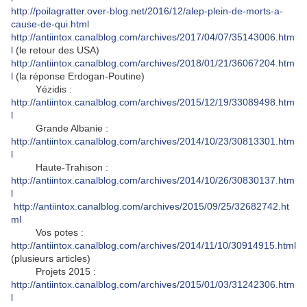
http://poilagratter.over-blog.net/2016/12/alep-plein-de-morts-a-
cause-de-qui.html
http://antiintox.canalblog.com/archives/2017/04/07/35143006.htm
l
(le retour des USA)
http://antiintox.canalblog.com/archives/2018/01/21/36067204.htm
l
(la réponse Erdogan-Poutine)
Yézidis :
http://antiintox.canalblog.com/archives/2015/12/19/33089498.htm
l
Grande Albanie :
http://antiintox.canalblog.com/archives/2014/10/23/30813301.htm
l
Haute-Trahison :
http://antiintox.canalblog.com/archives/2014/10/26/30830137.htm
l
http://antiintox.canalblog.com/archives/2015/09/25/32682742.ht
ml
Vos potes :
http://antiintox.canalblog.com/archives/2014/11/10/30914915.html
(plusieurs articles)
Projets 2015 :
http://antiintox.canalblog.com/archives/2015/01/03/31242306.htm
l