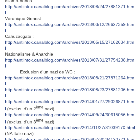
Islamo-bobos :
http://antiintox.canalblog.com/archives/2013/08/24/27881371.htm
l
Véronique Genest :
http://antiintox.canalblog.com/archives/2013/03/12/26627359.htm
l
Cahuzacgate :
http://antiintox.canalblog.com/archives/2013/05/15/27162634.htm
l
Nationalisme & Anarchie :
http://antiintox.canalblog.com/archives/2013/07/31/27754238.htm
l
Exclusion d'un nazi de WC :
http://antiintox.canalblog.com/archives/2013/08/21/27871264.htm
l
http://antiintox.canalblog.com/archives/2013/08/23/27881206.htm
l
http://antiintox.canalblog.com/archives/2014/01/27/29026871.htm
ème
l
(exclus. d’un 2
nazi)
http://antiintox.canalblog.com/archives/2014/09/24/30615056.htm
ème
l
(exclus. d’un 3
nazi)
http://antiintox.canalblog.com/archives/2014/11/27/31039170.html
(NA Italie nazi)
http://antiintox.canalblog.com/archives/2016/07/30/34120771.htm