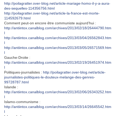
http://poilagratter.over-blog.net/article-mariage-homo-il-y-a-aura-
des-sequelles-114356756.html
http://poilagratter.over-blog.net/article-la-france-est-morte-
114592679.html
Comment peut-on encore être communiste aujourd’hui :
http://antiintox.canalblog.com/archives/2013/02/18/26444790.htm
l
http://antiintox.canalblog.com/archives/2013/03/04/26562843.htm
l
http://antiintox.canalblog.com/archives/2013/03/05/26571569.htm
l
Gauche-Droite :
http://antiintox.canalblog.com/archives/2013/02/19/26451974.htm
l
Politiques-journalistes :
http://poilagratter.over-blog.net/article-
journalistes-politiques-le-douteux-melange-des-genres-
99728787.html
Islande :
http://antiintox.canalblog.com/archives/2013/02/06/26343252.htm
l
Islamo-communisme :
http://antiintox.canalblog.com/archives/2013/03/14/26645542.htm
l