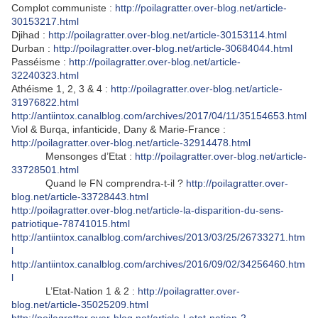
Complot communiste :
http://poilagratter.over-blog.net/article-
30153217.html
Djihad :
http://poilagratter.over-blog.net/article-30153114.html
Durban :
http://poilagratter.over-blog.net/article-30684044.html
Passéisme :
http://poilagratter.over-blog.net/article-
32240323.html
Athéisme 1, 2, 3 & 4 :
http://poilagratter.over-blog.net/article-
31976822.html
http://antiintox.canalblog.com/archives/2017/04/11/35154653.html
Viol & Burqa, infanticide, Dany & Marie-France :
http://poilagratter.over-blog.net/article-32914478.html
Mensonges d’Etat :
http://poilagratter.over-blog.net/article-
33728501.html
Quand le FN comprendra-t-il ?
http://poilagratter.over-
blog.net/article-33728443.html
http://poilagratter.over-blog.net/article-la-disparition-du-sens-
patriotique-78741015.html
http://antiintox.canalblog.com/archives/2013/03/25/26733271.htm
l
http://antiintox.canalblog.com/archives/2016/09/02/34256460.htm
l
L’Etat-Nation 1 & 2 :
http://poilagratter.over-
blog.net/article-35025209.html