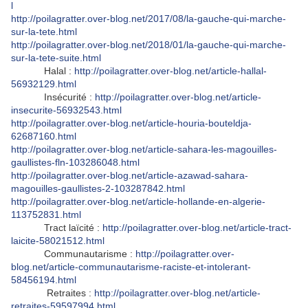
l
http://poilagratter.over-blog.net/2017/08/la-gauche-qui-marche-
sur-la-tete.html
http://poilagratter.over-blog.net/2018/01/la-gauche-qui-marche-
sur-la-tete-suite.html
Halal :
http://poilagratter.over-blog.net/article-hallal-
56932129.html
Insécurité :
http://poilagratter.over-blog.net/article-
insecurite-56932543.html
http://poilagratter.over-blog.net/article-houria-bouteldja-
62687160.html
http://poilagratter.over-blog.net/article-sahara-les-magouilles-
gaullistes-fln-103286048.html
http://poilagratter.over-blog.net/article-azawad-sahara-
magouilles-gaullistes-2-103287842.html
http://poilagratter.over-blog.net/article-hollande-en-algerie-
113752831.html
Tract laïcité :
http://poilagratter.over-blog.net/article-tract-
laicite-58021512.html
Communautarisme :
http://poilagratter.over-
blog.net/article-communautarisme-raciste-et-intolerant-
58456194.html
Retraites :
http://poilagratter.over-blog.net/article-
retraites-59597994.html