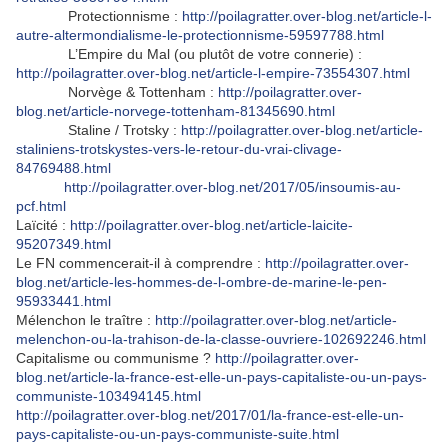
Protectionnisme :
http://poilagratter.over-blog.net/article-l-
autre-altermondialisme-le-protectionnisme-59597788.html
L’Empire du Mal (ou plutôt de votre connerie) :
http://poilagratter.over-blog.net/article-l-empire-73554307.html
Norvège & Tottenham :
http://poilagratter.over-
blog.net/article-norvege-tottenham-81345690.html
Staline / Trotsky :
http://poilagratter.over-blog.net/article-
staliniens-trotskystes-vers-le-retour-du-vrai-clivage-
84769488.html
http://poilagratter.over-blog.net/2017/05/insoumis-au-
pcf.html
Laïcité :
http://poilagratter.over-blog.net/article-laicite-
95207349.html
Le FN commencerait-il à comprendre :
http://poilagratter.over-
blog.net/article-les-hommes-de-l-ombre-de-marine-le-pen-
95933441.html
Mélenchon le traître :
http://poilagratter.over-blog.net/article-
melenchon-ou-la-trahison-de-la-classe-ouvriere-102692246.html
Capitalisme ou communisme ?
http://poilagratter.over-
blog.net/article-la-france-est-elle-un-pays-capitaliste-ou-un-pays-
communiste-103494145.html
http://poilagratter.over-blog.net/2017/01/la-france-est-elle-un-
pays-capitaliste-ou-un-pays-communiste-suite.html