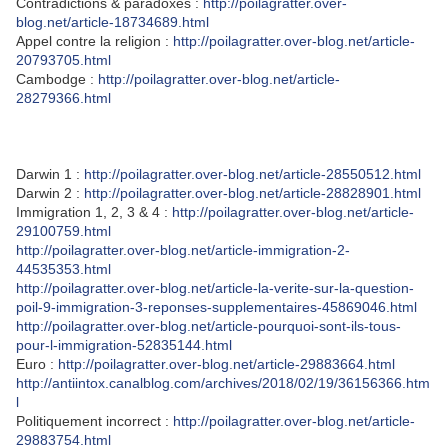
Contradictions & paradoxes :
http://poilagratter.over-
blog.net/article-18734689.html
Appel contre la religion :
http://poilagratter.over-blog.net/article-
20793705.html
Cambodge :
http://poilagratter.over-blog.net/article-
28279366.html
Darwin 1 :
http://poilagratter.over-blog.net/article-28550512.html
Darwin 2 :
http://poilagratter.over-blog.net/article-28828901.html
Immigration 1, 2, 3 & 4 :
http://poilagratter.over-blog.net/article-
29100759.html
http://poilagratter.over-blog.net/article-immigration-2-
44535353.html
http://poilagratter.over-blog.net/article-la-verite-sur-la-question-
poil-9-immigration-3-reponses-supplementaires-45869046.html
http://poilagratter.over-blog.net/article-pourquoi-sont-ils-tous-
pour-l-immigration-52835144.html
Euro :
http://poilagratter.over-blog.net/article-29883664.html
http://antiintox.canalblog.com/archives/2018/02/19/36156366.htm
l
Politiquement incorrect :
http://poilagratter.over-blog.net/article-
29883754.html