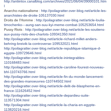
http://antiintox.canalblog.com/archives/2021/06/04/39000101.htm
l
Anarcho-nationalisme :
http://poilagratter.over-blog.net/article-les-
anarchistes-de-droite-105137030.html
Droits de l’Homme :
http://poilagratter.over-blog.net/article-loulia-
timochenko---aung-san-suu-kyi-meme-combat-105253654.html
Pussy Riots :
http://poilagratter.over-blog.net/article-les-soutiens-
aux-pussy-riots-des-charlots-109341350.html
http://poilagratter.over-blog.net/article-richard-millet-anders-
behring-breivik-la-controverse-109532021.html
http://poilagratter.over-blog.net/article-republique-islamique-d-
egypte-109729646.html
http://poilagratter.over-blog.net/article-inintegrables-
110168483.html
http://poilagratter.over-blog.net/article-caroline-fourest-nouveau-
bhl-110743766.html
http://poilagratter.over-blog.net/article-fin-du-monde-lancement-
des-grandes-manoeuvres-110744502.html
http://poilagratter.over-blog.net/article-delit-de-blaspheme-en-
france-111626452.html
http://poilagratter.over-blog.net/article-depardieu-suite-
113571304.html
http://poilagratter.over-blog.net/article-la-charia-en-egypte-
113820216.html