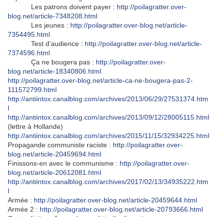
Les patrons doivent payer :
http://poilagratter.over-
blog.net/article-7348208.html
Les jeunes :
http://poilagratter.over-blog.net/article-
7354495.html
Test d’audience :
http://poilagratter.over-blog.net/article-
7374596.html
Ça ne bougera pas :
http://poilagratter.over-
blog.net/article-18340806.html
http://poilagratter.over-blog.net/article-ca-ne-bougera-pas-2-
111572799.html
http://antiintox.canalblog.com/archives/2013/06/29/27531374.htm
l
http://antiintox.canalblog.com/archives/2013/09/12/28005115.html
(lettre à Hollande)
http://antiintox.canalblog.com/archives/2015/11/15/32934225.html
Propagande communiste raciste :
http://poilagratter.over-
blog.net/article-20459694.html
Finissons-en avec le communisme :
http://poilagratter.over-
blog.net/article-20612081.html
http://antiintox.canalblog.com/archives/2017/02/13/34935222.htm
l
Armée :
http://poilagratter.over-blog.net/article-20459644.html
Armée 2 :
http://poilagratter.over-blog.net/article-20793666.html