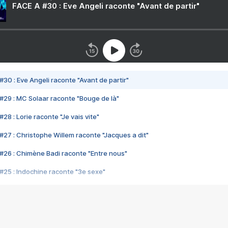
FACE A #30 : Eve Angeli raconte "Avant de partir"
#30 : Eve Angeli raconte "Avant de partir"
#29 : MC Solaar raconte "Bouge de là"
28 : Lorie raconte "Je vais vite"
#27 : Christophe Willem raconte "Jacques a dit"
#26 : Chimène Badi raconte "Entre nous"
#25 : Indochine raconte "3e sexe"
#24 : Zaho raconte "C'est chelou"
#23 : Patrick Bruel raconte "Au café des délices"
#22 : Kyo raconte "Le chemin"