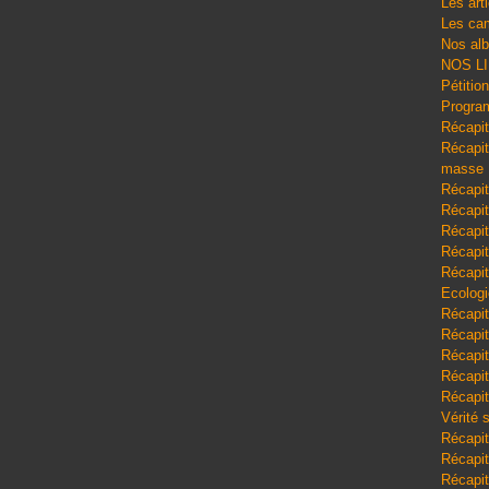
Les art
Les cam
Nos al
NOS L
Pétitio
Program
Récapit
Récapitu
masse
Récapit
Récapit
Récapit
Récapit
Récapit
Ecologi
Récapit
Récapit
Récapit
Récapit
Récapit
Vérité 
Récapit
Récapitu
Récapit