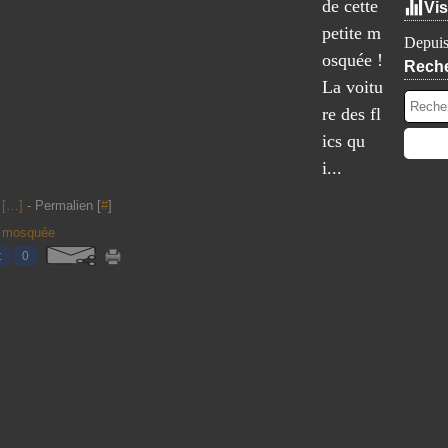
de cette
Vis
petite m
Depuis
osquée !
Rech
La voitu
re des fl
ics qu
i...
[
…
]
- Permalien [
#
]
,
mosquée
t
0