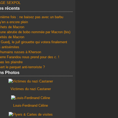
GE SEXPOL
les récents
 nième fois : ne baisez pas avec un barbu
y'en a encore plein
chets de Macron
une abrutie de bobo nommée par Macron (bis)
orités de Macron
Guedj, le juif girouette qui votera finalement
s antisémites
 humains russes à Kherson
erre Farandou nous prend pour des c. !
as les plaindre
ert le parquet anti-terroriste ?
ms Photos
Victimes du nazi Castaner
Louis-Ferdinand Céline