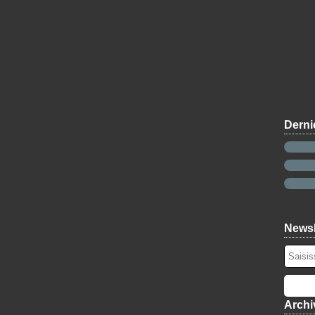
Derni
Newsl
Archi