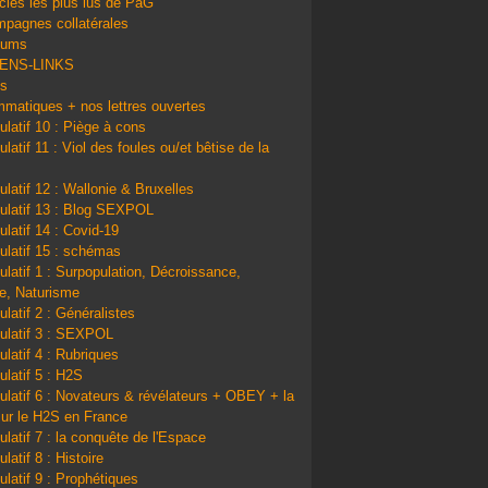
icles les plus lus de PàG
pagnes collatérales
bums
IENS-LINKS
ns
matiques + nos lettres ouvertes
ulatif 10 : Piège à cons
latif 11 : Viol des foules ou/et bêtise de la
ulatif 12 : Wallonie & Bruxelles
ulatif 13 : Blog SEXPOL
ulatif 14 : Covid-19
ulatif 15 : schémas
ulatif 1 : Surpopulation, Décroissance,
e, Naturisme
ulatif 2 : Généralistes
ulatif 3 : SEXPOL
ulatif 4 : Rubriques
ulatif 5 : H2S
ulatif 6 : Novateurs & révélateurs + OBEY + la
sur le H2S en France
ulatif 7 : la conquête de l'Espace
latif 8 : Histoire
ulatif 9 : Prophétiques