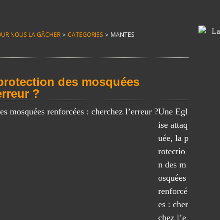
T POUR NOUS LA GÂCHER
>
CATEGORIES
>
MANTES
 protection des mosquées
erreur ?
Une Egl
ise attaq
uée, la p
rotectio
n des m
osquées
renforcé
es : cher
chez l’e