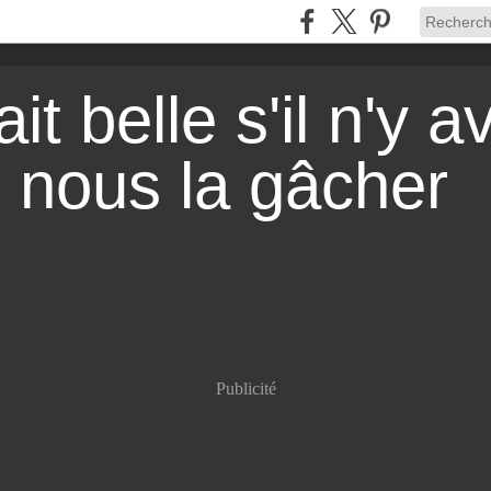
it belle s'il n'y a
r nous la gâcher
Publicité