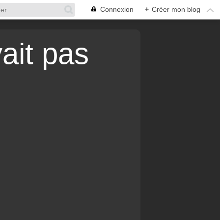
Connexion
+
Créer mon blog
vait pas