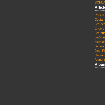
SONDA
Artic
Pour le
Ceuta, 
Les dé
Encore 
Les pri
Jérôme 
pour le
Safaris
Jean-Pi
On va p
A quoi s
Albu