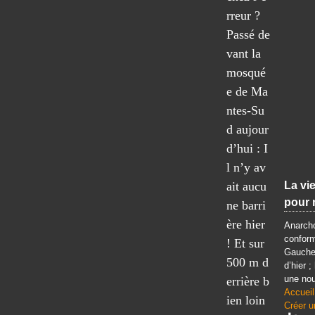
rreur ?
Passé de
vant la
mosqué
e de Ma
ntes-Su
d aujour
d’hui : I
l n’y av
ait aucu
La vie
pour 
ne barri
ère hier
Anarcho
conform
! Et sur
Gauche 
500 m d
d’hier ;
une nou
errière b
Accueil
ien loin
Créer u