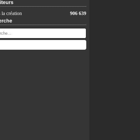
iteurs
 la création
906 639
erche