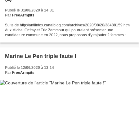
Publié le 31/08/2020 à 14:31
Par
FreeArmpits
Suite de http://antiintox.canalblog.com/archives/2020/08/20/38488159.html
Aux Michel Onfray et Eric Zemmour qui pourraient présenter une
candidature commune en 2022, nous proposons d'y rajouter 2 femmes :
Natacha Polony et Zineb El Rhazoui. Merci de bien...
Marine Le Pen triple faute !
Publié le 12/06/2020 à 13:14
Par
FreeArmpits