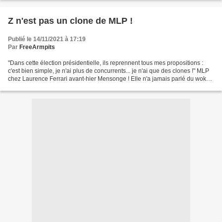
Z n'est pas un clone de MLP !
Publié le 14/11/2021 à 17:19
Par
FreeArmpits
"Dans cette élection présidentielle, ils reprennent tous mes propositions :
c'est bien simple, je n'ai plus de concurrents... je n'ai que des clones !" MLP
chez Laurence Ferrari avant-hier Mensonge ! Elle n'a jamais parlé du woke,
contrairement à Z ;...