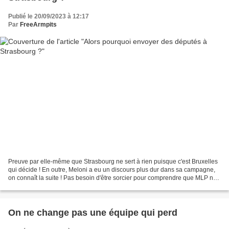
Publié le 20/09/2023 à 12:17
Par
FreeArmpits
Preuve par elle-même que Strasbourg ne sert à rien puisque c'est Bruxelles
qui décide ! En outre, Meloni a eu un discours plus dur dans sa campagne,
on connaît la suite ! Pas besoin d'être sorcier pour comprendre que MLP ne
fera pas mieux que sa camarade...
On ne change pas une équipe qui perd