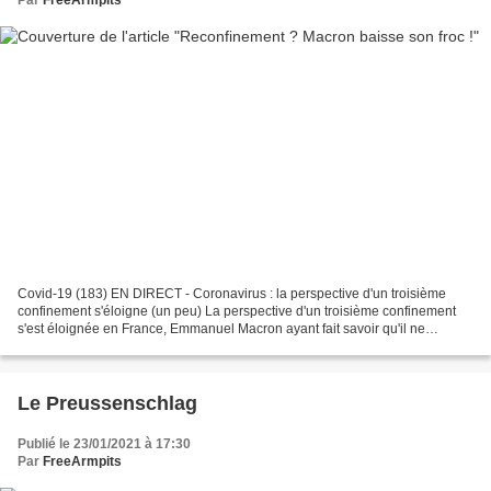
Par
FreeArmpits
Covid-19 (183) EN DIRECT - Coronavirus : la perspective d'un troisième
confinement s'éloigne (un peu) La perspective d'un troisième confinement
s'est éloignée en France, Emmanuel Macron ayant fait savoir qu'il ne
prendrait pas la parole cette semaine....
Le Preussenschlag
Publié le 23/01/2021 à 17:30
Par
FreeArmpits