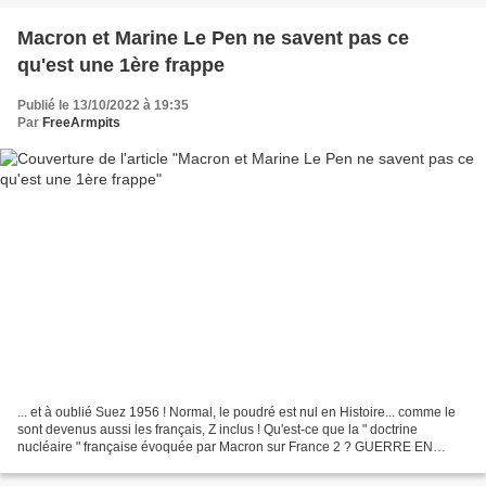
Macron et Marine Le Pen ne savent pas ce
qu'est une 1ère frappe
Publié le 13/10/2022 à 19:35
Par
FreeArmpits
... et à oublié Suez 1956 ! Normal, le poudré est nul en Histoire... comme le
sont devenus aussi les français, Z inclus ! Qu'est-ce que la " doctrine
nucléaire " française évoquée par Macron sur France 2 ? GUERRE EN
UKRAINE - Interviewé sur France 2 dans...