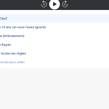
 DayZ
 a 13 ans (et vous l'avez ignoré)
e (littéralement)
im Rayan
 toutes les règles
s les jeux vidéo
us choquant de Rockstar ? - Le scandale BULLY
e plus moche de Steam
du RÊVE tourne au CAUCHEMAR
pendant 8 heures
it… à tort