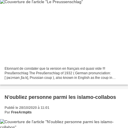
Etonnant de constater que la version en français est quasi vide !!!
Preußenschlag The Preußenschlag of 1932 ( German pronunciation:
[ˈpʁɔʏsənˌʃlaːk], Prussian coup ), also known in English as the coup in
Prussia or the putsch in Prussia, was the takeover...
N'oubliez personne parmi les islamo-collabos
Publié le 28/10/2020 à 11:01
Par
FreeArmpits