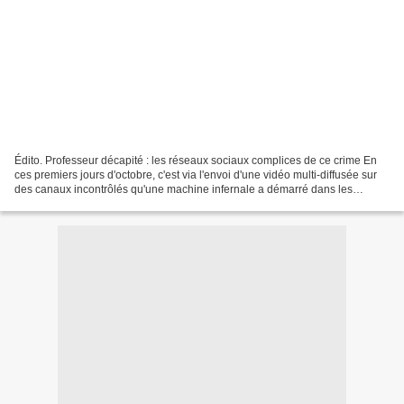
Édito. Professeur décapité : les réseaux sociaux complices de ce crime En
ces premiers jours d'octobre, c'est via l'envoi d'une vidéo multi-diffusée sur
des canaux incontrôlés qu'une machine infernale a démarré dans les
Yvelines. C'est parce qu'un parent...