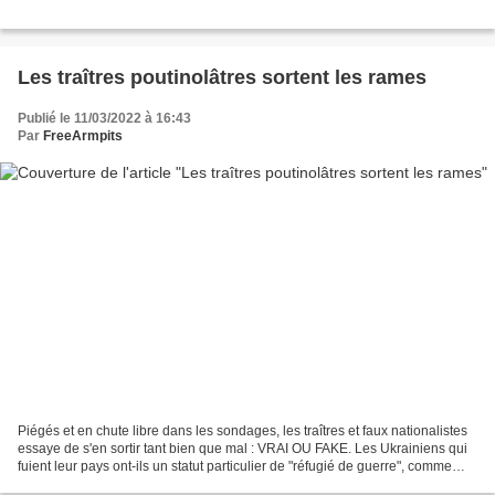
Les traîtres poutinolâtres sortent les rames
Publié le 11/03/2022 à 16:43
Par
FreeArmpits
Piégés et en chute libre dans les sondages, les traîtres et faux nationalistes
essaye de s'en sortir tant bien que mal : VRAI OU FAKE. Les Ukrainiens qui
fuient leur pays ont-ils un statut particulier de "réfugié de guerre", comme
l'avance Marine Le Pen...