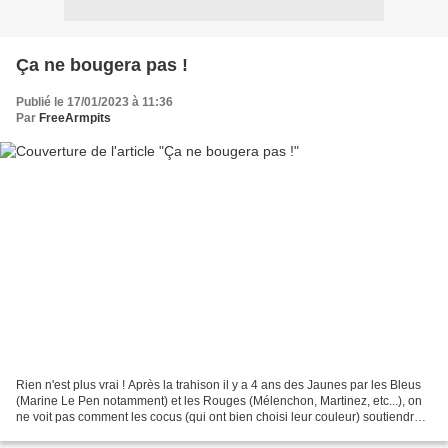
Ça ne bougera pas !
Publié le 17/01/2023 à 11:36
Par
FreeArmpits
Rien n'est plus vrai ! Après la trahison il y a 4 ans des Jaunes par les Bleus
(Marine Le Pen notamment) et les Rouges (Mélenchon, Martinez, etc...), on
ne voit pas comment les cocus (qui ont bien choisi leur couleur) soutiendrait
ceux qui ont soutenus......