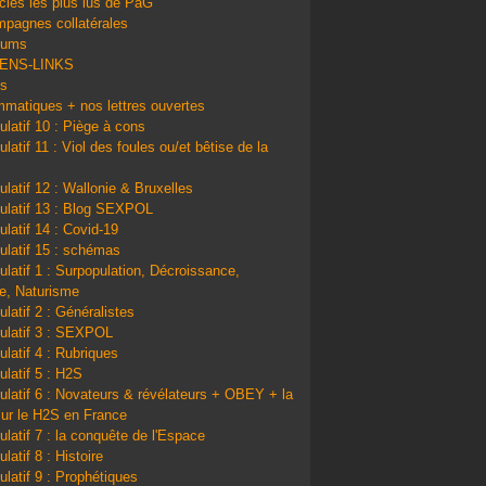
icles les plus lus de PàG
pagnes collatérales
bums
IENS-LINKS
ns
matiques + nos lettres ouvertes
ulatif 10 : Piège à cons
latif 11 : Viol des foules ou/et bêtise de la
ulatif 12 : Wallonie & Bruxelles
ulatif 13 : Blog SEXPOL
ulatif 14 : Covid-19
ulatif 15 : schémas
ulatif 1 : Surpopulation, Décroissance,
e, Naturisme
ulatif 2 : Généralistes
ulatif 3 : SEXPOL
ulatif 4 : Rubriques
ulatif 5 : H2S
ulatif 6 : Novateurs & révélateurs + OBEY + la
sur le H2S en France
ulatif 7 : la conquête de l'Espace
latif 8 : Histoire
ulatif 9 : Prophétiques