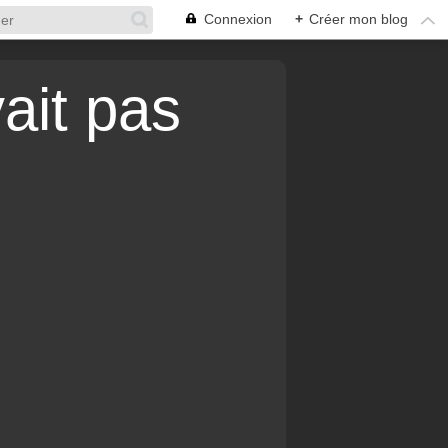
Connexion
+
Créer mon blog
vait pas