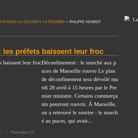
T POUR NOUS LA GÂCHER
>
CATEGORIES
>
PHILIPPE HENRIOT
les préfets baissent leur froc
Déconfinement : le marché aux p
uces de Marseille rouvre Le plan
de déconfinement sera dévoilé ma
rdi 28 avril à 15 heures par le Pre
mier ministre. Certains commerça
nts pourront rouvrir. À Marseille,
on a retrouvé le sourire : le march
é au puces, qui avait...
[
…
]
- Permalien [
#
]