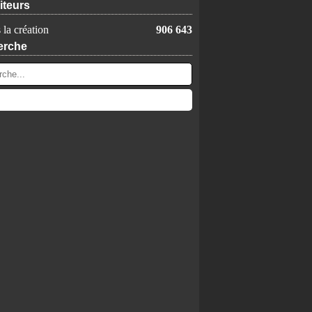
iteurs
 la création
906 643
erche