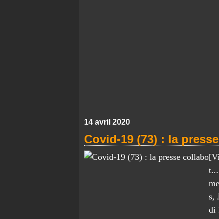
14 avril 2020
Covid-19 (73) : la press
[V
t..
me
s,
di 