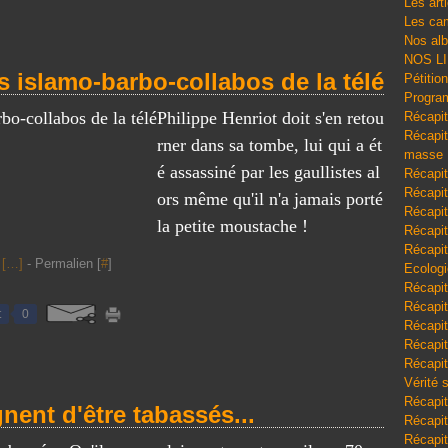
Les art
Les cam
Nos al
NOS L
s islamo-barbo-collabos de la télé
Pétitio
Program
Philippe Henriot doit s'en retou
Récapit
Récapitu
rner dans sa tombe, lui qui a ét
masse
é assassiné par les gaullistes al
Récapit
Récapit
ors même qu'il n'a jamais porté
Récapit
la petite moustache !
Récapit
Récapit
[
…
]
- Permalien [
#
]
Ecologi
Récapit
Récapit
t
0
Récapit
Récapit
Récapit
Vérité 
Récapit
gnent d'être tabassés...
Récapitu
Récapit