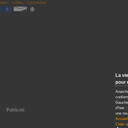
lapix
,
collabo
,
Coronavirus
t
0
La vie
pour 
Anarcho
conform
Gauche 
d’hier ;
Publicité
une nou
Accueil
Créer u