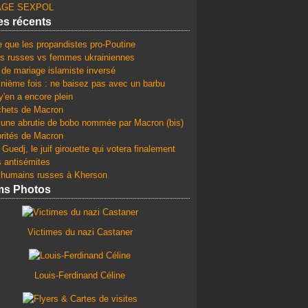
GE SEXPOL
les récents
e que les propandistes pro-Poutine
 russes vs femmes ukrainiennes
 de mariage islamiste inversé
 nième fois : ne baisez pas avec un barbu
y'en a encore plein
chets de Macron
une abrutie de bobo nommée par Macron (bis)
orités de Macron
Guedj, le juif girouette qui votera finalement
s antisémites
 humains russes à Kherson
ms Photos
Victimes du nazi Castaner
Louis-Ferdinand Céline