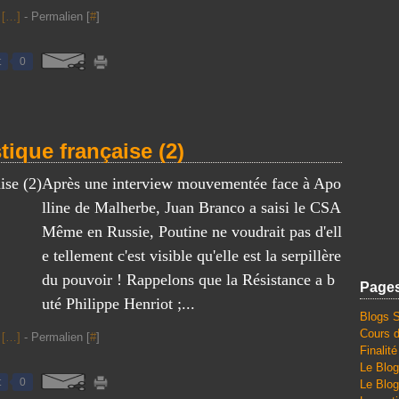
[
…
]
- Permalien [
#
]
t
0
tique française (2)
Après une interview mouvementée face à Apo
lline de Malherbe, Juan Branco a saisi le CSA
Même en Russie, Poutine ne voudrait pas d'ell
e tellement c'est visible qu'elle est la serpillère
du pouvoir ! Rappelons que la Résistance a b
Page
uté Philippe Henriot ;...
Blogs 
Cours d
[
…
]
- Permalien [
#
]
Finalit
Le Blog
t
0
Le Blog