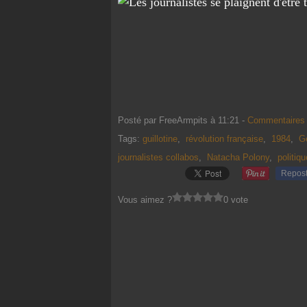
Posté par FreeArmpits à 11:21 -
Commentaires 
Tags:
guillotine
,
révolution française
,
1984
,
G
journalistes collabos
,
Natacha Polony
,
politiq
Repos
Vous aimez ?
0 vote