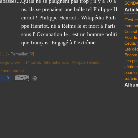
Qu'ils ne se plaignent pas trop ; il y a 70 a
SONDA
ns, ils se prenaient une balle tel Philippe H
Artic
enriot ! Philippe Henriot - Wikipédia Phili
C'est c
ppe Henriot, né à Reims le et mort à Paris
Femmes
Contrat
sous l' Occupation le , est un homme politi
Pour le
que français. Engagé à l' extrême...
Ceuta, 
Les dé
[
…
]
- Permalien [
#
]
Encore 
Les pri
eorge Orwell
,
14 juillet
,
fête nationale
,
Philippe Henriot
,
Jérôme 
uement correct
pour le
t
0
Safaris
Albu