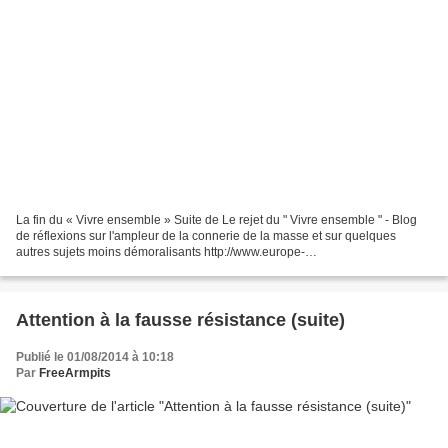
La fin du « Vivre ensemble » Suite de Le rejet du " Vivre ensemble " - Blog
de réflexions sur l'ampleur de la connerie de la masse et sur quelques
autres sujets moins démoralisants http://www.europe-
israel.org/2015/06/maroc-sur-la-plage-dagadir-respect-ramadan-no-
bikinis/...
Attention à la fausse résistance (suite)
Publié le 01/08/2014 à 10:18
Par
FreeArmpits