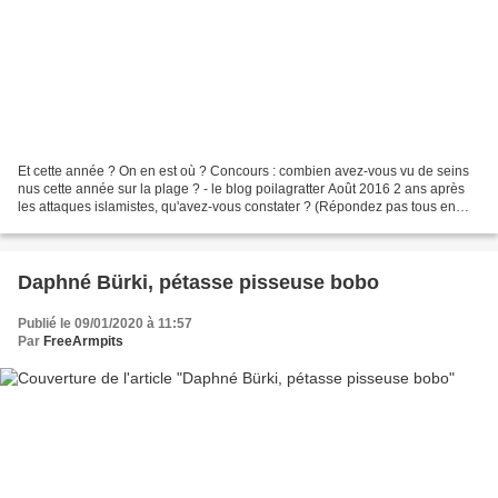
Et cette année ? On en est où ? Concours : combien avez-vous vu de seins
nus cette année sur la plage ? - le blog poilagratter Août 2016 2 ans après
les attaques islamistes, qu'avez-vous constater ? (Répondez pas tous en
même temps !). Les françaises...
Daphné Bürki, pétasse pisseuse bobo
Publié le 09/01/2020 à 11:57
Par
FreeArmpits