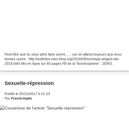
Peut-être que là, vous allez faire suivre... ... car on attend toujours que vous
fassiez suivre : http://antiintox.over-blog.org/2018/08/sondage-plages-ete-
2018.html Mis en ligne sur 60 pages FB de la "faschosphère" : ZERO
partage, ZERO like, ZERO commentaire...
Sexuelle-répression
Publié le 05/12/2017 à 21:19
Par
FreeArmpits