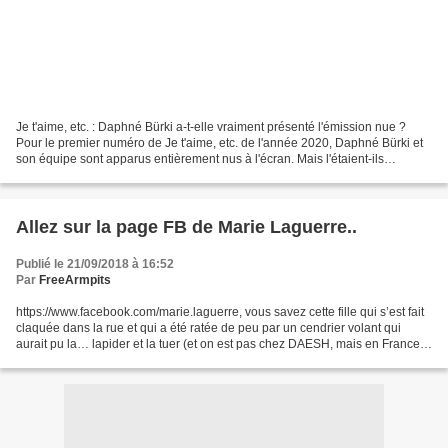
Je t'aime, etc. : Daphné Bürki a-t-elle vraiment présenté l'émission nue ?
Pour le premier numéro de Je t'aime, etc. de l'année 2020, Daphné Bürki et
son équipe sont apparus entièrement nus à l'écran. Mais l'étaient-ils
vraiment ? Lundi 6 janvier 2020,...
Allez sur la page FB de Marie Laguerre..
Publié le 21/09/2018 à 16:52
Par
FreeArmpits
https://www.facebook.com/marie.laguerre, vous savez cette fille qui s’est fait
claquée dans la rue et qui a été ratée de peu par un cendrier volant qui
aurait pu la… lapider et la tuer (et on est pas chez DAESH, mais en France) ;
elle y est l’objet de...