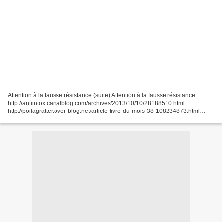
Attention à la fausse résistance (suite) Attention à la fausse résistance :
http://antiintox.canalblog.com/archives/2013/10/10/28188510.html
http://poilagratter.over-blog.net/article-livre-du-mois-38-108234873.html
(faillite) http://antiintox.canalblog.com/archives/2014/07/18/30272827.html...