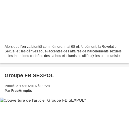
Alors que l'on va bientôt commémorer mai 68 et, forcément, la Révolution
Sexuelle ; les dérives sous-jaccentes des affaires de harcèlements sexuels
et les intentions cachées des cathos et islamistes alliés (+ les communistes
qui ont toujours été des réacs)...
Groupe FB SEXPOL
Publié le 17/11/2016 à 09:28
Par
FreeArmpits