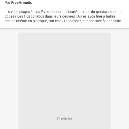
Par
FreeArmpits
... sur les plages ! https://tv.marianne.net/focus/le-retour-du-gendarme-de-st-
tropez? Les flics collabos dans leurs oeuvres ! Après avoir tirer à balles
réelles (même en plastique) sur les GJ et baisser leur froc face à la racaille,
les voilà au service...
Publicité