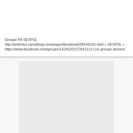
Groupe FB SEXPOL
http://antiintox.canalblog.com/pages/facebook/28549292.html « SEXPOL » :
https://www.facebook.com/groups/1424020157842121/ (ce groupe devient
fermé à partir du 1/12) Vu le peu de membres du au fait qu’il est ouvert et
qu’il n’y a pas...