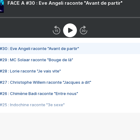
FACE A #30 : Eve Angeli raconte "Avant de partir"
#30 : Eve Angeli raconte "Avant de partir"
#29 : MC Solaar raconte "Bouge de là"
28 : Lorie raconte "Je vais vite"
#27 : Christophe Willem raconte "Jacques a dit"
#26 : Chimène Badi raconte "Entre nous"
#25 : Indochine raconte "3e sexe"
#24 : Zaho raconte "C'est chelou"
#23 : Patrick Bruel raconte "Au café des délices"
#22 : Kyo raconte "Le chemin"