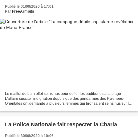
Publié le 01/09/2020 à 17:01
Par
FreeArmpits
Le maillot de bain effet seins nus pour défier les pudibonds à la plage
L'affaire suscite l'indignation depuis que des gendarmes des Pyrénées-
Orientales ont demandé à plusieurs femmes qui bronzaient seins nus sur la
plage de Sainte-Marie-la-Mer. Ce jeudi...
La Police Nationale fait respecter la Charia
Publié le 30/08/2020 à 10:06