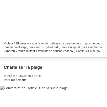
Violeur ? Et qu'est-ce que t'attends, pétasse de gauche bobo hypocrite pour
dire de qui il s'agit, que c'est du djihad furtif, que celui qui dit ça est un barbu
? (barbu = muzz militant + français de souche collabo !) Continuez à ne pas
nommer les coupables...
Charia sur la plage
Publié le 10/07/2020 à 12:30
Par
FreeArmpits