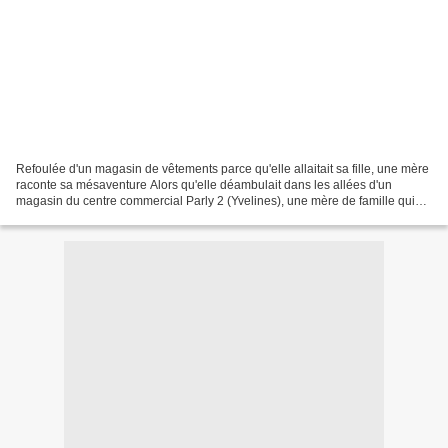
Refoulée d'un magasin de vêtements parce qu'elle allaitait sa fille, une mère
raconte sa mésaventure Alors qu'elle déambulait dans les allées d'un
magasin du centre commercial Parly 2 (Yvelines), une mère de famille qui
allaitait son bébé aurait été sèchement...