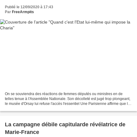
Publié le 12/09/2020 à 17:43
Par
FreeArmpits
On se souviendra des réactions de femmes députés ou ministres en de
telles tenue à l'Assemblée Nationale. Son décolleté est jugé trop plongeant,
le musée d'Orsay lui refuse l'accès l'essentiel Une Parisienne affirme que le
musée d'Orsay à Paris a refusé...
La campagne débile capitularde révélatrice de
Marie-France