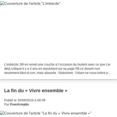
L’imbécile JW en remet une couche à l’occasion du burkini avec ce que j’ai
déjà critiqué il y a 4 ans en republiant sur sa page FB ce dessin non
seulement idiot et con, mais absurde : Naturisme : l'islam ne nous tolère pas
comme nous nous tolérons l'islam...
La fin du « Vivre ensemble »
Publié le 30/08/2016 à 09:49
Par
FreeArmpits