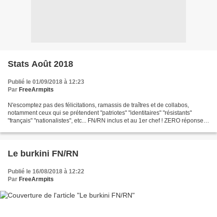
Stats Août 2018
Publié le 01/09/2018 à 12:23
Par
FreeArmpits
N'escomptez pas des félicitations, ramassis de traîtres et de collabos,
notamment ceux qui se prétendent "patriotes" "identitaires" "résistants"
"français" "nationalistes", etc... FN/RN inclus et au 1er chef ! ZERO réponses
à http://antiintox.over-blog.org/2018/08/sondage-plages-ete-2018.html...
Le burkini FN/RN
Publié le 16/08/2018 à 12:22
Par
FreeArmpits