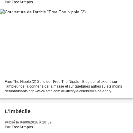
Par
FreeArmpits
Free The Nipple (2) Suite de : Free The Nipple - Blog de réflexions sur
l'ampleur de la connerie de la masse et sur quelques autres sujets moins
démoralisants http://www.smh.com.au/lifestyle/celebrity/ls-celebrity-
news/scout-willis-continues-free-the-nipple-campaign-20140603-
zrvng.html...
L’imbécile
Publié le 04/09/2016 à 10:39
Par
FreeArmpits