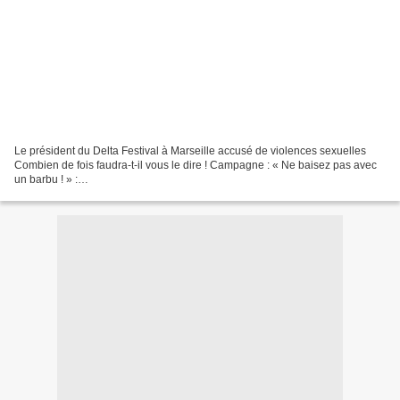
Le président du Delta Festival à Marseille accusé de violences sexuelles
Combien de fois faudra-t-il vous le dire ! Campagne : « Ne baisez pas avec
un barbu ! » :
http://antiintox.canalblog.com/archives/2014/05/27/29948739.html
http://antiintox.canalblog.com/archives/2015/07/04/32300476.html...