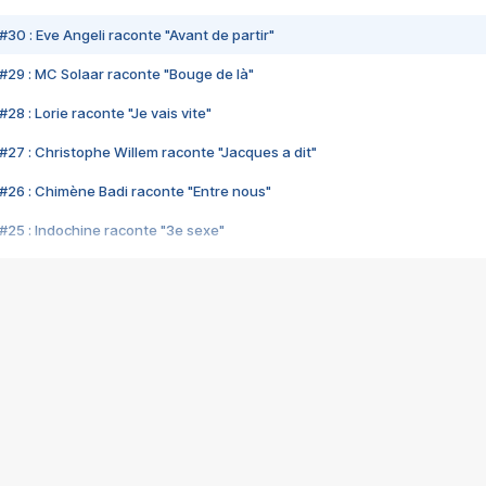
#30 : Eve Angeli raconte "Avant de partir"
#29 : MC Solaar raconte "Bouge de là"
28 : Lorie raconte "Je vais vite"
#27 : Christophe Willem raconte "Jacques a dit"
#26 : Chimène Badi raconte "Entre nous"
#25 : Indochine raconte "3e sexe"
#24 : Zaho raconte "C'est chelou"
#23 : Patrick Bruel raconte "Au café des délices"
#22 : Kyo raconte "Le chemin"
#21 : Nolwenn Leroy raconte "Cassé"
#20 : Patrick Hernandez raconte "Born to be alive"
#19 : Lorie raconte "Près de moi"