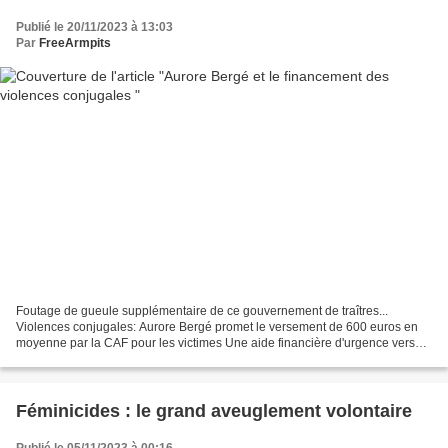
Publié le 20/11/2023 à 13:03
Par
FreeArmpits
Foutage de gueule supplémentaire de ce gouvernement de traîtres...
Violences conjugales: Aurore Bergé promet le versement de 600 euros en
moyenne par la CAF pour les victimes Une aide financière d'urgence versée
par les CAF pour permettre aux victimes...
Féminicides : le grand aveuglement volontaire
Publié le 05/11/2023 à 00:16