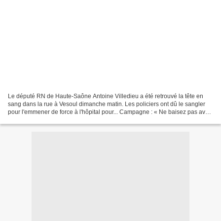
Le député RN de Haute-Saône Antoine Villedieu a été retrouvé la tête en
sang dans la rue à Vesoul dimanche matin. Les policiers ont dû le sangler
pour l'emmener de force à l'hôpital pour... Campagne : « Ne baisez pas avec
un barbu ! » :
http://antiintox.canalblog.com/archives/2014/05/27/29948739.html...