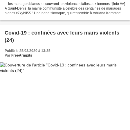
... les mariages blancs, et couvrent les violences faites aux femmes ! [Info VA]
A Saint-Denis, la mairie communiste a célébré des centaines de mariages
blancs x7xybli$$ " Une nana slovaque, qui ressemble à Adriana Karambeu,
avec un vieux papi " ; " Un...
Covid-19 : confinées avec leurs maris violents
(24)
Publié le 25/03/2020 à 13:35
Par
FreeArmpits