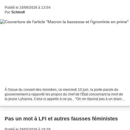
Publié le 10/06/2026 à 13:04
Par
Schmoll
À l'issue du conseil des ministres, ce mercredi 10 juin, la porte-parole du
gouvernement a rapporté les propos du chef de l'État concernant la mort de
la jeune Lyhanna. Celui-ci appelle à ne pa... "On ne répond pas à un drame
par des cris" dit le fdp...
Pas un mot à LFI et autres fausses féministes
Publié le 28/05/2026 à 19:29