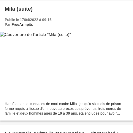
Mila (suite)
Publié le 17/04/2022 à 09:16
Par
FreeArmpits
Harcèlement et menaces de mort contre Mila : jusqu'à six mois de prison
ferme requis à l'issue d'un nouveau procès Les prévenus, trois mères de
famille et deux hommes âgés de 19 à 39 ans, étaient jugés pour avoir
cyberharcelé et menacé de mort Mila suite...