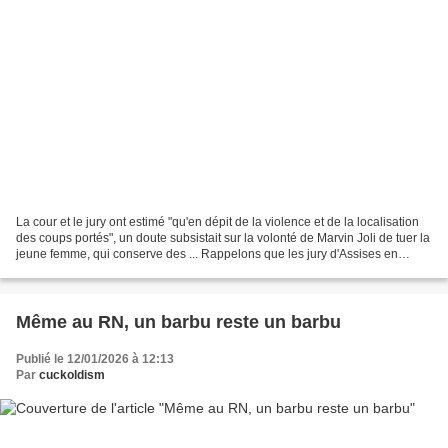
La cour et le jury ont estimé "qu'en dépit de la violence et de la localisation
des coups portés", un doute subsistait sur la volonté de Marvin Joli de tuer la
jeune femme, qui conserve des ... Rappelons que les jury d'Assises en
France sont truqués !...
Même au RN, un barbu reste un barbu
Publié le 12/01/2026 à 12:13
Par
cuckoldism