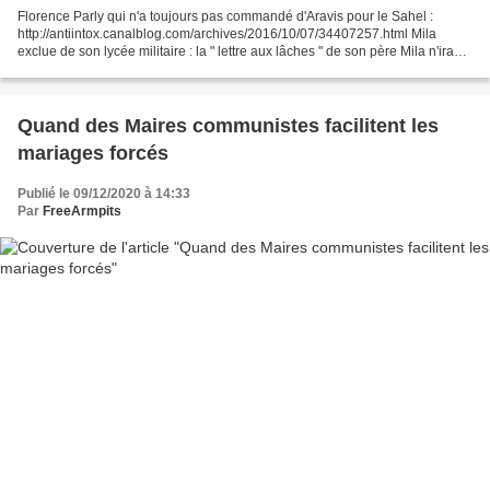
Florence Parly qui n'a toujours pas commandé d'Aravis pour le Sahel :
http://antiintox.canalblog.com/archives/2016/10/07/34407257.html Mila
exclue de son lycée militaire : la " lettre aux lâches " de son père Mila n'ira
plus à l'école. Le colonel qui...
Quand des Maires communistes facilitent les
mariages forcés
Publié le 09/12/2020 à 14:33
Par
FreeArmpits