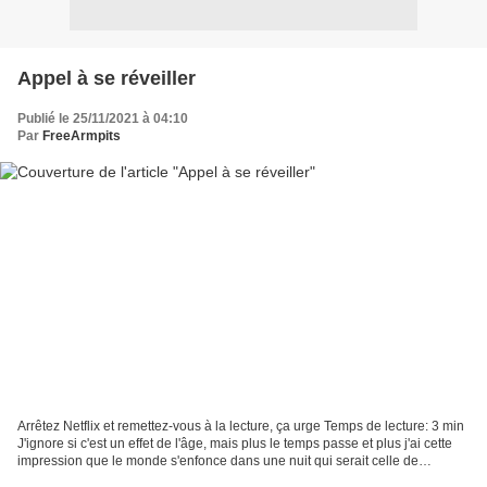
Appel à se réveiller
Publié le 25/11/2021 à 04:10
Par
FreeArmpits
Arrêtez Netflix et remettez-vous à la lecture, ça urge Temps de lecture: 3 min
J'ignore si c'est un effet de l'âge, mais plus le temps passe et plus j'ai cette
impression que le monde s'enfonce dans une nuit qui serait celle de
l'ignorance tous azimuts....