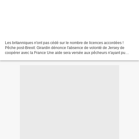
Les britanniques n'ont pas cédé sur le nombre de licences accordées !
Pêche post-Brexit: Girardin dénonce l'absence de volonté de Jersey de
coopérer avec la France Une aide sera versée aux pêcheurs n'ayant pu
obtenir une licence de pêche dans les eaux...