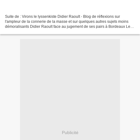
Suite de : Virons le lyssenkiste Didier Raoult - Blog de réflexions sur
l'ampleur de la connerie de la masse et sur quelques autres sujets moins
démoralisants Didier Raoult face au jugement de ses pairs à Bordeaux Les
nuages menaçants s'amoncellent au-dessus...
Publicité