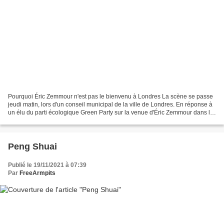
Pourquoi Éric Zemmour n'est pas le bienvenu à Londres La scène se passe
jeudi matin, lors d'un conseil municipal de la ville de Londres. En réponse à
un élu du parti écologique Green Party sur la venue d'Éric Zemmour dans la
capitale, Sadiq Khan, le maire...
Peng Shuai
Publié le 19/11/2021 à 07:39
Par
FreeArmpits