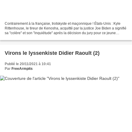
Contrairement à la française, trotskyste et maçonnique ! États-Unis : Kyle
Rittenhouse, le tireur de Kenosha, acquitté par la justice Joe Biden a signifié
sa "colère" et son "inquiétude" après la décision du jury pour ce jeune
homme blanc, qui avait abattu...
Virons le lyssenkiste Didier Raoult (2)
Publié le 20/11/2021 à 10:41
Par
FreeArmpits