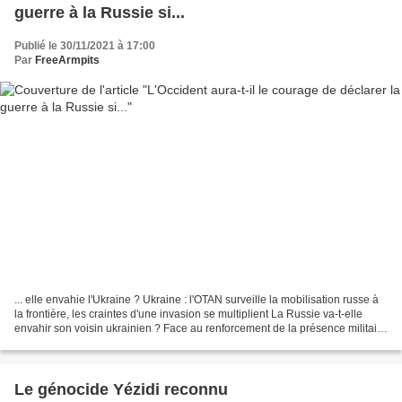
guerre à la Russie si...
Publié le 30/11/2021 à 17:00
Par
FreeArmpits
... elle envahie l'Ukraine ? Ukraine : l'OTAN surveille la mobilisation russe à
la frontière, les craintes d'une invasion se multiplient La Russie va-t-elle
envahir son voisin ukrainien ? Face au renforcement de la présence militaire
russe à la frontière...
Le génocide Yézidi reconnu