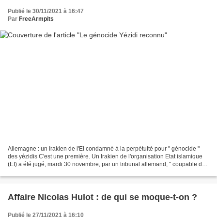
Publié le 30/11/2021 à 16:47
Par
FreeArmpits
Allemagne : un Irakien de l'EI condamné à la perpétuité pour " génocide "
des yézidis C'est une première. Un Irakien de l'organisation Etat islamique
(EI) a été jugé, mardi 30 novembre, par un tribunal allemand, " coupable de
génocide, de crime contre...
Affaire Nicolas Hulot : de qui se moque-t-on ?
Publié le 27/11/2021 à 16:10