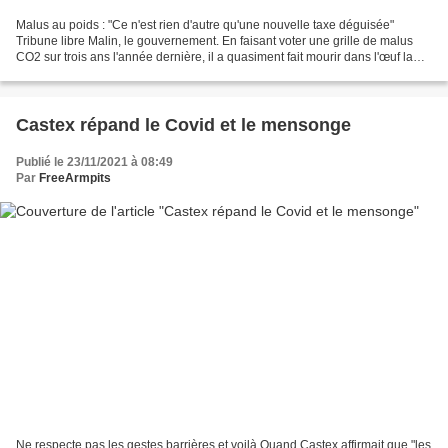
Malus au poids : "Ce n'est rien d'autre qu'une nouvelle taxe déguisée"
Tribune libre Malin, le gouvernement. En faisant voter une grille de malus
CO2 sur trois ans l'année dernière, il a quasiment fait mourir dans l'œuf la
traditionnelle polémique qui...
Castex répand le Covid et le mensonge
Publié le 23/11/2021 à 08:49
Par
FreeArmpits
Ne respecte pas les gestes barrières et voilà Quand Castex affirmait que "les