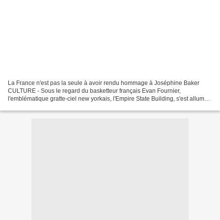
La France n'est pas la seule à avoir rendu hommage à Joséphine Baker
CULTURE - Sous le regard du basketteur français Evan Fournier,
l'emblématique gratte-ciel new yorkais, l'Empire State Building, s'est allumé
aux couleurs de la France lundi 29 novembre...