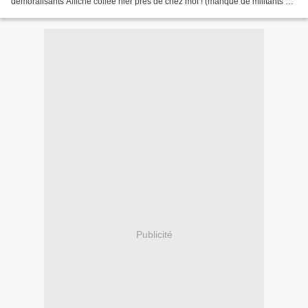
démoralisants Affiche collée hier près de chez moi ! (manque de militants ? Il
en restait en stock ?) Le...
Publicité