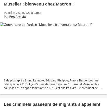
Muselier : bienvenu chez Macron !
Publié le 25/11/2021 à 03:54
Par
FreeArmpits
1 de plus après Bruno Lemaire, Edouard Philippe, Aurore Berger pour ne
citer que celà ! "Tout ça n'a plus de sens, j'me tire !" : Renaud Muselier, les
coulisses d'un départ tonitruant de LR C'est allé très vite. Le président de la
région Paca est passé...
Les criminels passeurs de migrants s'appellent