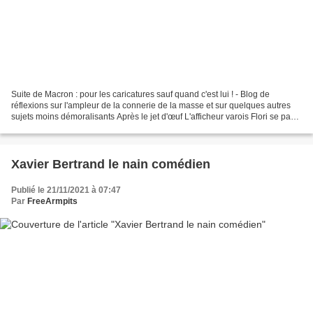
Suite de Macron : pour les caricatures sauf quand c'est lui ! - Blog de
réflexions sur l'ampleur de la connerie de la masse et sur quelques autres
sujets moins démoralisants Après le jet d'œuf L'afficheur varois Flori se paye
la tête d'Emmanuel Macron....
Xavier Bertrand le nain comédien
Publié le 21/11/2021 à 07:47
Par
FreeArmpits