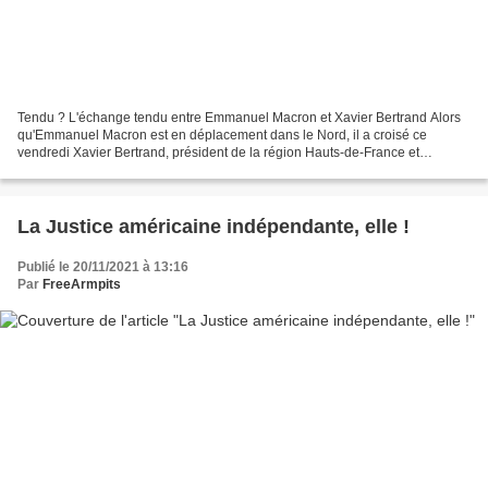
Tendu ? L'échange tendu entre Emmanuel Macron et Xavier Bertrand Alors
qu'Emmanuel Macron est en déplacement dans le Nord, il a croisé ce
vendredi Xavier Bertrand, président de la région Hauts-de-France et
candidat au Congrès LR. L'échange entre les deux...
La Justice américaine indépendante, elle !
Publié le 20/11/2021 à 13:16
Par
FreeArmpits