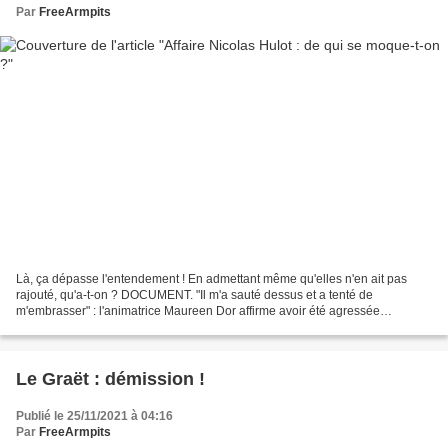
Par
FreeArmpits
Là, ça dépasse l'entendement ! En admettant même qu'elles n'en ait pas
rajouté, qu'a-t-on ? DOCUMENT. "Il m'a sauté dessus et a tenté de
m'embrasser" : l'animatrice Maureen Dor affirme avoir été agressée
sexuellement par Nicolas Hulot C'est une lettre...
Le Graët : démission !
Publié le 25/11/2021 à 04:16
Par
FreeArmpits