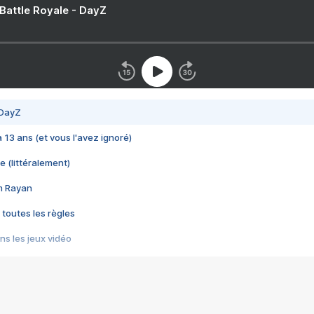
 Battle Royale - DayZ
 DayZ
 a 13 ans (et vous l'avez ignoré)
e (littéralement)
im Rayan
 toutes les règles
s les jeux vidéo
us choquant de Rockstar ? - Le scandale BULLY
e plus moche de Steam