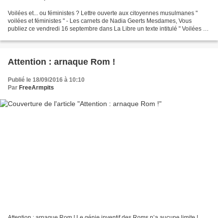
Voilées et... ou féministes ? Lettre ouverte aux citoyennes musulmanes "
voilées et féministes " - Les carnets de Nadia Geerts Mesdames, Vous
publiez ce vendredi 16 septembre dans La Libre un texte intitulé " Voilées et
féministes " (1) dans lequel, après...
Attention : arnaque Rom !
Publié le 18/09/2016 à 10:10
Par
FreeArmpits
Attention : arnaque Rom ! Le génie inventif des Roms n’a aucune limite !