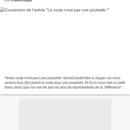
Par
FreeArmpits
"Notre route n'est pas Leur poubelle" devrait plutôt être le slogan car nous
savons tous QUI prend la route pour une poubelle. Et là on nous met un petit
blanc alors que l'on voit de plus en plus de réprésentants de la "différence"
dans d'autres pubs....