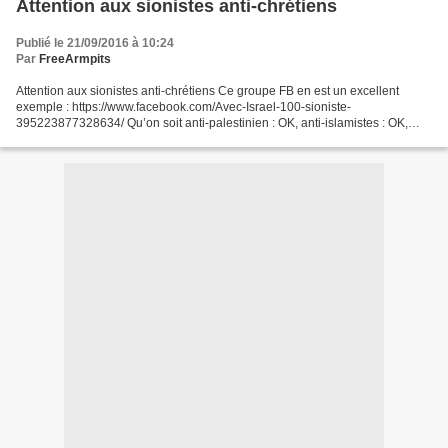
Attention aux sionistes anti-chrétiens
Publié le 21/09/2016 à 10:24
Par
FreeArmpits
Attention aux sionistes anti-chrétiens Ce groupe FB en est un excellent
exemple : https://www.facebook.com/Avec-Israel-100-sioniste-
395223877328634/ Qu’on soit anti-palestinien : OK, anti-islamistes : OK,
anti-Islam : OK aussi, anti-arabe : par contre...