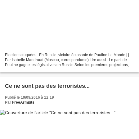
Elections truquées : En Russie, victoire écrasante de Poutine Le Monde | |
Par Isabelle Mandraud (Moscou, correspondante) Lire aussi : Le parti de
Poutine gagne les législatives en Russie Selon les premières projections,
Russie unie remporterait 76 %...
Ce ne sont pas des terroristes...
Publié le 19/09/2016 à 12:19
Par
FreeArmpits