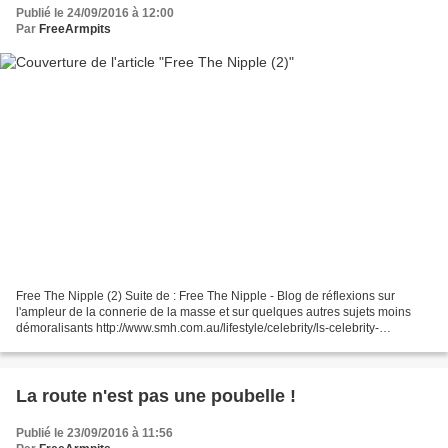
Publié le 24/09/2016 à 12:00
Par
FreeArmpits
Free The Nipple (2) Suite de : Free The Nipple - Blog de réflexions sur
l'ampleur de la connerie de la masse et sur quelques autres sujets moins
démoralisants http://www.smh.com.au/lifestyle/celebrity/ls-celebrity-
news/scout-willis-continues-free-the-nipple-campaign-20140603-
zrvng.html...
La route n'est pas une poubelle !
Publié le 23/09/2016 à 11:56