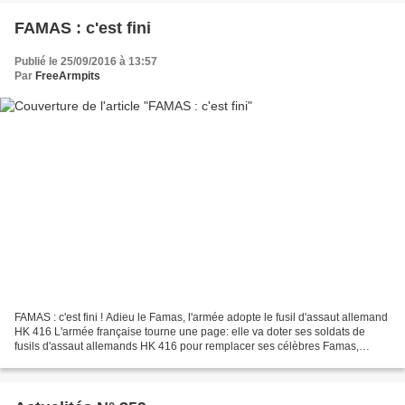
FAMAS : c'est fini
Publié le 25/09/2016 à 13:57
Par
FreeArmpits
FAMAS : c'est fini ! Adieu le Famas, l'armée adopte le fusil d'assaut allemand
HK 416 L'armée française tourne une page: elle va doter ses soldats de
fusils d'assaut allemands HK 416 pour remplacer ses célèbres Famas,
conçus au début des années 70 et...