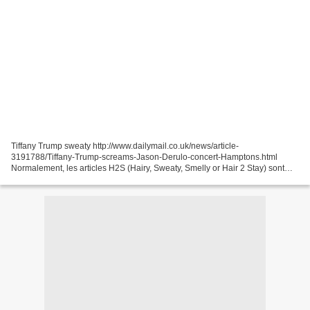
Tiffany Trump sweaty http://www.dailymail.co.uk/news/article-
3191788/Tiffany-Trump-screams-Jason-Derulo-concert-Hamptons.html
Normalement, les articles H2S (Hairy, Sweaty, Smelly or Hair 2 Stay) sont
publiés sur le Blog réservé non répertorié sur les...