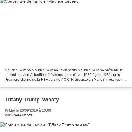
Maurice Seveno Maurice Séveno - Wikipédia Maurice Séveno présente le
journal télévisé Actualités télévisées , puis d'avril 1963 à juin 1968 sur la
Première chaîne de la RTF puis de l' ORTF. Gréviste en Mai 68, il est licencié
et interdit d'antenne. https://fr.wikipedia.org...
Tiffany Trump sweaty
Publié le 26/09/2016 à 10:00
Par
FreeArmpits