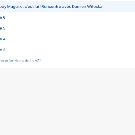
bey Maguire, c'est lui ! Rencontre avec Damien Witecka
e 6
e 5
e 4
e 3
s créatrices de la VF !
e 2
e 1
e Mektoub My Love arrive enfin ! Rencontre avec Shaïn Boumedine et Sal
i : après Toni en famille
elle réalise le bouleversant Dites lui que je l'aime
ais ! Rencontre autour de Vie privée de Rebecca Zlotowski