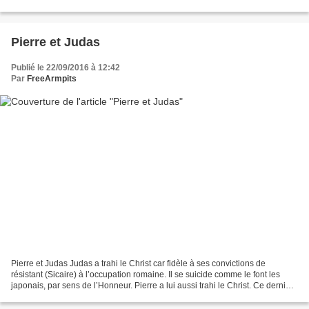
a annoncé jeudi 22 septembre...
Pierre et Judas
Publié le 22/09/2016 à 12:42
Par
FreeArmpits
Pierre et Judas Judas a trahi le Christ car fidèle à ses convictions de
résistant (Sicaire) à l’occupation romaine. Il se suicide comme le font les
japonais, par sens de l’Honneur. Pierre a lui aussi trahi le Christ. Ce dernier
l’en a même averti à l’avance....