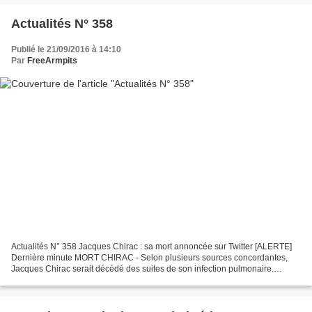
Actualités N° 358
Publié le 21/09/2016 à 14:10
Par
FreeArmpits
Actualités N° 358 Jacques Chirac : sa mort annoncée sur Twitter [ALERTE]
Dernière minute MORT CHIRAC - Selon plusieurs sources concordantes,
Jacques Chirac serait décédé des suites de son infection pulmonaire.
François Hollande serait de retour à Paris...