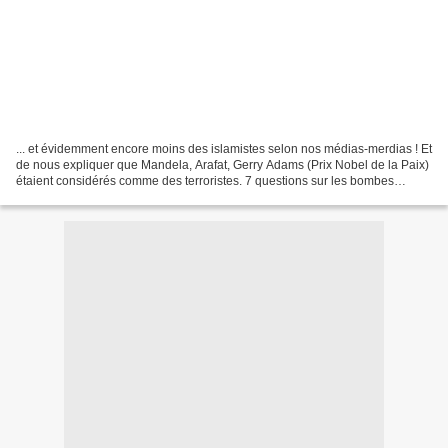
... et évidemment encore moins des islamistes selon nos médias-merdias ! Et
de nous expliquer que Mandela, Arafat, Gerry Adams (Prix Nobel de la Paix)
étaient considérés comme des terroristes. 7 questions sur les bombes
retrouvées aux Etats-Unis ce week-end...