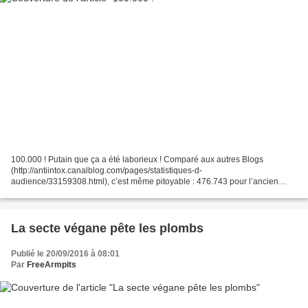
100.000 ! Putain que ça a été laborieux ! Comparé aux autres Blogs
(http://antiintox.canalblog.com/pages/statistiques-d-
audience/33159308.html), c’est même pitoyable : 476.743 pour l’ancien
Blog que nous réactivons donc peu à peu malgré la connerie des...
La secte végane pête les plombs
Publié le 20/09/2016 à 08:01
Par
FreeArmpits