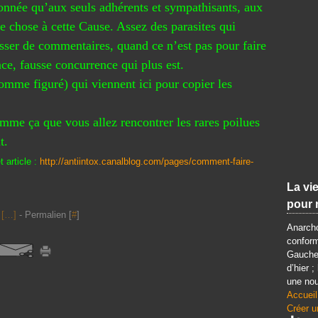
donnée qu’aux seuls adhérents et sympathisants, aux
e chose à cette Cause. Assez des parasites qui
aisser de commentaires, quand ce n’est pas pour faire
nce, fausse concurrence qui plus est.
omme figuré) qui viennent ici pour copier les
omme ça que vous allez rencontrer les rares poilues
t.
 article :
http://antiintox.canalblog.com/pages/comment-faire-
La vie
pour 
[
…
]
- Permalien [
#
]
Anarcho
conform
Gauche 
d’hier ;
une nou
Accueil
Créer u