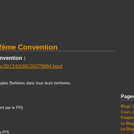
e 2ème Convention
vention :
ves/2013/03/06/26579884.html
es Berbères dans tous leurs territoires.
Page
Blogs 
ni par le PH)
Cours d
Finalit
Le Blog
Le Blog
la PH)