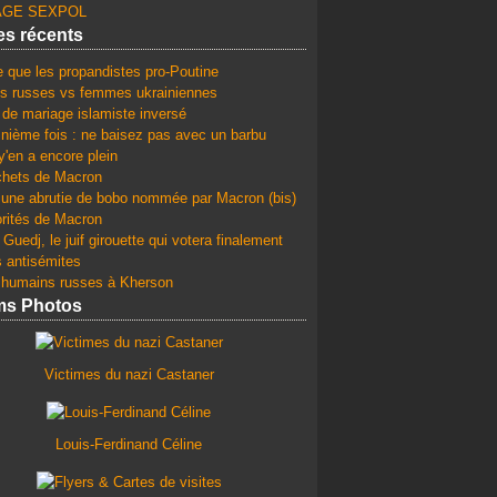
GE SEXPOL
les récents
e que les propandistes pro-Poutine
 russes vs femmes ukrainiennes
 de mariage islamiste inversé
 nième fois : ne baisez pas avec un barbu
y'en a encore plein
chets de Macron
une abrutie de bobo nommée par Macron (bis)
orités de Macron
Guedj, le juif girouette qui votera finalement
s antisémites
 humains russes à Kherson
ms Photos
Victimes du nazi Castaner
Louis-Ferdinand Céline