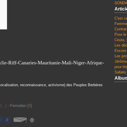
SONDA
Artic
C'est c
Femmes
sis
Contrat
Pour le
Ceuta, 
Les dé
Encore 
Les pri
Jérôme 
pour le
Safaris
Albu
 (localisation, reconnaissance, activisme) des Peuples Berbères
[
…
]
- Permalien [
#
]
t
0