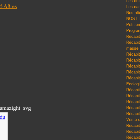
Les art
3%A8res
Les cam
Nos al
NOS L
Pétitio
Program
Récapit
Récapitu
masse
Récapit
Récapit
Récapit
Récapit
Récapit
Ecologi
Récapit
Récapit
Récapit
Récapit
Récapit
 du
Vérité 
Récapit
Récapitu
Récapit