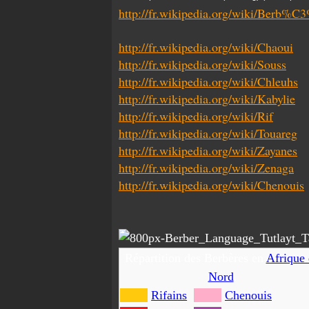
http://fr.wikipedia.org/wiki/Berb%C
http://fr.wikipedia.org/wiki/Chaoui
http://fr.wikipedia.org/wiki/Souss
http://fr.wikipedia.org/wiki/Chleuhs
http://fr.wikipedia.org/wiki/Kabylie
http://fr.wikipedia.org/wiki/Rif
http://fr.wikipedia.org/wiki/Touareg
http://fr.wikipedia.org/wiki/Zayanes
http://fr.wikipedia.org/wiki/Zenaga
http://fr.wikipedia.org/wiki/Chenouis
Répartition des Berbères en
Afrique
Nord
.
Rifains
Chenouis