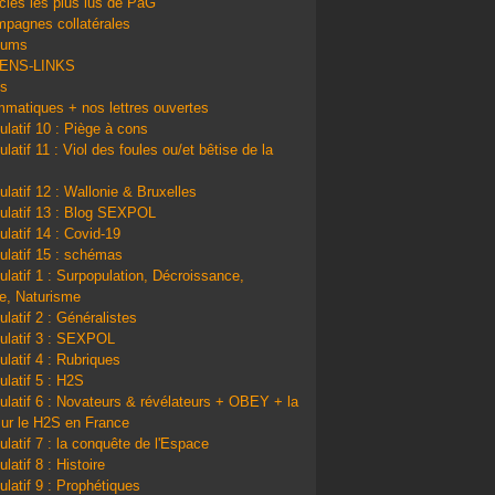
icles les plus lus de PàG
pagnes collatérales
bums
IENS-LINKS
ns
matiques + nos lettres ouvertes
ulatif 10 : Piège à cons
latif 11 : Viol des foules ou/et bêtise de la
ulatif 12 : Wallonie & Bruxelles
ulatif 13 : Blog SEXPOL
ulatif 14 : Covid-19
ulatif 15 : schémas
ulatif 1 : Surpopulation, Décroissance,
e, Naturisme
ulatif 2 : Généralistes
ulatif 3 : SEXPOL
ulatif 4 : Rubriques
ulatif 5 : H2S
ulatif 6 : Novateurs & révélateurs + OBEY + la
sur le H2S en France
ulatif 7 : la conquête de l'Espace
latif 8 : Histoire
ulatif 9 : Prophétiques