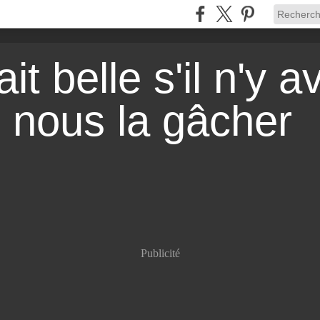
it belle s'il n'y a
r nous la gâcher
Publicité