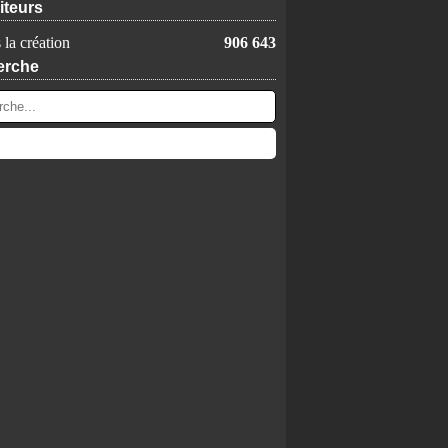
iteurs
 la création
906 643
erche