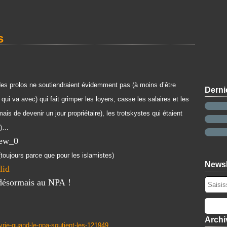
s
es prolos ne soutiendraient évidemment pas (à moins d’être
Derni
 qui va avec) qui fait grimper les loyers, casse les salaires et les
ais de devenir un jour propriétaire), les trotskystes qui étaient
es)…
(toujours parce que pour les islamistes)
Newsl
 désormais au NPA !
Archi
/syrie-quand-le-npa-soutient-les-121949