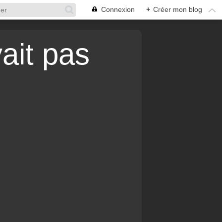
Connexion
+
Créer mon blog
vait pas