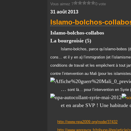
Vous aimez ?
0 vote
31 août 2013
Islamo-bolchos-collabo
Islamo-bolchos-collabos
La bourgeoisie (5)
Islamo-bolchos, parce qu’islamo-bobos (d
cons… et il y en a) l’immigration (et l’islamisme
conditions de travail et les empêchent à tout jam
contre l’intervention au Mali (pour les islamist
…
sont là… pour l’intervention en Syrie 
et en arabe SVP ! Une habitude
http://www.npa2009.org/node/37432
http://www.agoravox.fr/tribune-libre/article