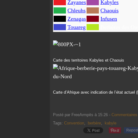
Zayanes
Kabyles
Chleuhs
Chaouis
Zenagas
Infusen
Touareg
Berbères des Oa
Carte des territoires Kabyles et Chaouis
Carte d’Afrique avec indication de l’état actuel
Posté par FreeArmpits à 15:26 -
Commentaires 
Tags:
Convention
,
berbère
,
kabyle
Repos