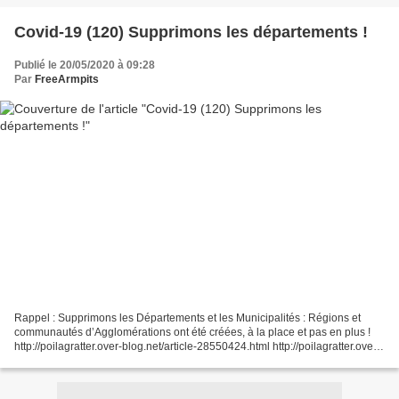
Covid-19 (120) Supprimons les départements !
Publié le 20/05/2020 à 09:28
Par
FreeArmpits
Rappel : Supprimons les Départements et les Municipalités : Régions et
communautés d’Agglomérations ont été créées, à la place et pas en plus !
http://poilagratter.over-blog.net/article-28550424.html http://poilagratter.over-
blog.net/article-32914721.html...