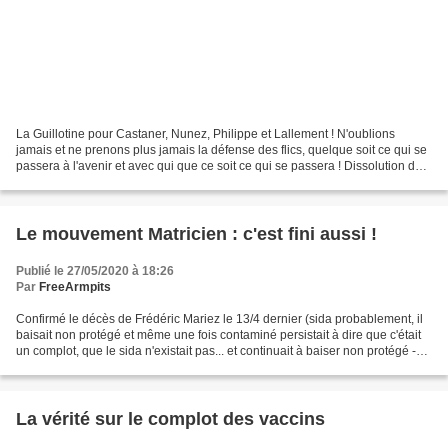
La Guillotine pour Castaner, Nunez, Philippe et Lallement ! N'oublions
jamais et ne prenons plus jamais la défense des flics, quelque soit ce qui se
passera à l'avenir et avec qui que ce soit ce qui se passera ! Dissolution de
la BAC, suppression de leur...
Le mouvement Matricien : c'est fini aussi !
Publié le 27/05/2020 à 18:26
Par
FreeArmpits
Confirmé le décès de Frédéric Mariez le 13/4 dernier (sida probablement, il
baisait non protégé et même une fois contaminé persistait à dire que c'était
un complot, que le sida n'existait pas... et continuait à baiser non protégé -
des filles lançaient...
La vérité sur le complot des vaccins