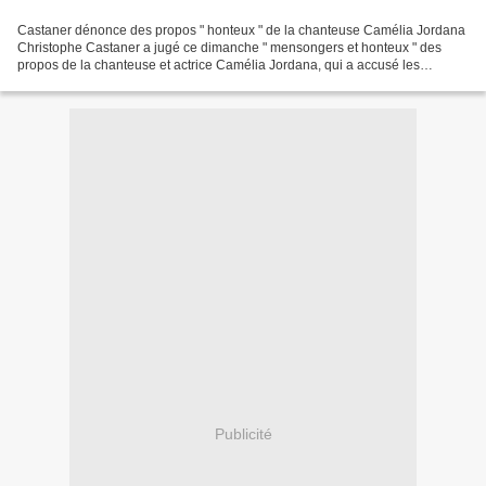
Castaner dénonce des propos " honteux " de la chanteuse Camélia Jordana
Christophe Castaner a jugé ce dimanche " mensongers et honteux " des
propos de la chanteuse et actrice Camélia Jordana, qui a accusé les
policiers de " massacrer " des hommes et femmes...
Publicité