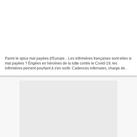
Parmi le splus mal payées d'Europe... Les infirmières françaises sont-elles si
mal payées ? Érigées en héroïnes de la lutte contre le Covid-19, les
infirmières peinent pourtant à s'en sortir. Cadences infernales, charge de
travail décuplée, faibles rémunérations......