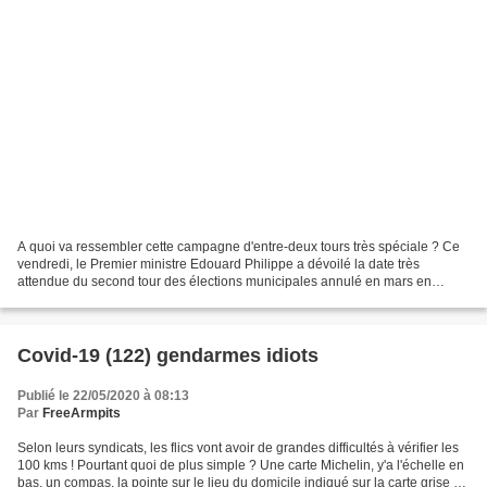
A quoi va ressembler cette campagne d'entre-deux tours très spéciale ? Ce
vendredi, le Premier ministre Edouard Philippe a dévoilé la date très
attendue du second tour des élections municipales annulé en mars en
raison de la pandémie du coronavirus :...
Covid-19 (122) gendarmes idiots
Publié le 22/05/2020 à 08:13
Par
FreeArmpits
Selon leurs syndicats, les flics vont avoir de grandes difficultés à vérifier les
100 kms ! Pourtant quoi de plus simple ? Une carte Michelin, y'a l'échelle en
bas, un compas, la pointe sur le lieu du domicile indiqué sur la carte grise et