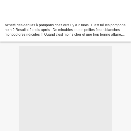
Acheté des dahlias à pompons chez eux il y a 2 mois : C'est bô les pompons,
hein ? Résultat 2 mois après : De minables toutes petites fleurs blanches
monocolores ridicules !!! Quand c'est moins cher et une trop bonne affaire,
c'est suspect dit le proverbe...