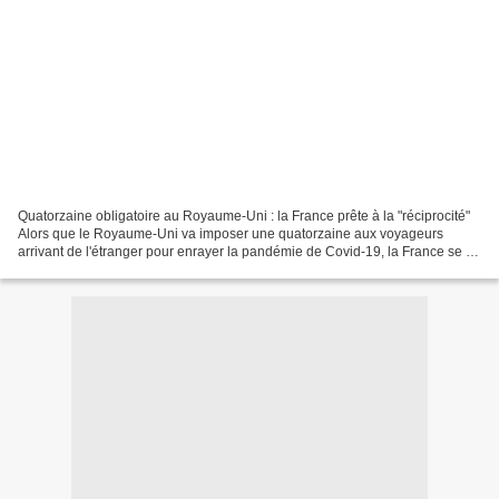
Quatorzaine obligatoire au Royaume-Uni : la France prête à la "réciprocité"
Alors que le Royaume-Uni va imposer une quatorzaine aux voyageurs
arrivant de l'étranger pour enrayer la pandémie de Covid-19, la France se dit
prête à mettre en place une mesure...