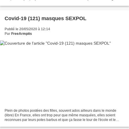
on voit tout...
Covid-19 (121) masques SEXPOL
Publié le 20/05/2020 à 12:14
Par
FreeArmpits
Plein de photos postées des filles, souvent ados ailleurs dans le monde
(libre) En France, elles ont trop peur que même masquées, elles soient
reconnues par leurs potes barbus et que ça fasse le tour de l'école et le
lynchage islamiste qui suivra sans...