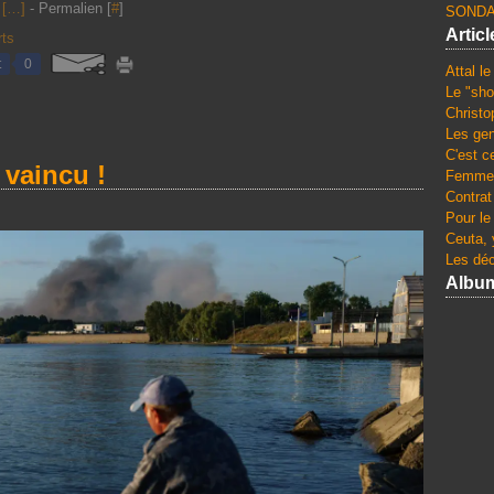
[
…
]
- Permalien [
#
]
SONDA
Artic
rts
t
0
Attal l
Le "sho
Christo
Les gen
C'est c
 vaincu !
Femmes
Contrat
Pour le
Ceuta, 
Les dé
Albu