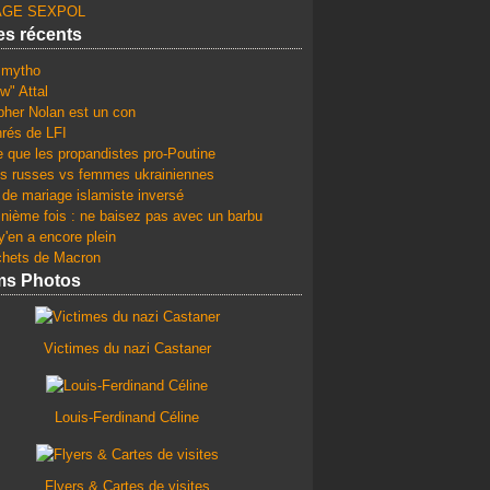
GE SEXPOL
les récents
e mytho
w" Attal
pher Nolan est un con
rés de LFI
e que les propandistes pro-Poutine
 russes vs femmes ukrainiennes
 de mariage islamiste inversé
 nième fois : ne baisez pas avec un barbu
y'en a encore plein
chets de Macron
ms Photos
Victimes du nazi Castaner
Louis-Ferdinand Céline
Flyers & Cartes de visites