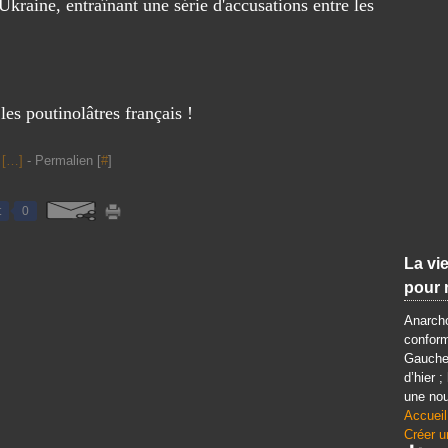
'Ukraine, entraînant une série d'accusations entre les
les poutinolâtres français !
[
…
]
- Permalien [
#
]
t
0
La vie
pour 
Anarcho
conform
Gauche 
d’hier ;
une nou
Accueil
Créer u