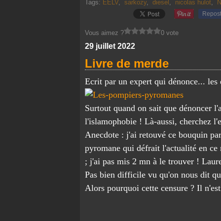
Tags:
EELV
,
sarkozy
,
diesel
,
nicolas hulot
,
Repos
Vous aimez ?
0 vote
29 juillet 2022
Livre de merde
Ecrit par un expert qui dénonce... les 
Surtout quand on sait que dénoncer l'a
l'islamophobie ! Là-aussi, cherchez l'e
Anecdote : j'ai retouvé ce bouquin pa
pyromane qui défrait l'actualité en c
; j'ai pas mis 2 mn à le trouver ! Laure
Pas bien difficile vu qu'on nous dit q
Alors pourquoi cette censure ? Il n'es