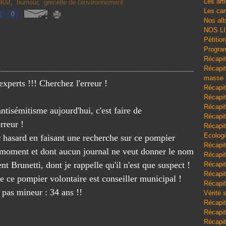
Les art
NKM
,
humour
,
grenelle de l'environnement
Les cam
t
0
Nos al
NOS L
Pétitio
Program
Récapit
Récapitu
masse
experts !!! Cherchez l'erreur !
Récapit
Récapit
Récapit
ntisémitisme aujourd'hui, c'est faire de
Récapit
rreur !
Récapit
Ecologi
r hasard en faisant une recherche sur ce pompier
Récapit
e moment et dont aucun journal ne veut donner le nom
Récapit
nt Brunetti, dont je rappelle qu'il n'est que suspect !
Récapit
Récapit
ue ce pompier volontaire est conseiller municipal !
Récapit
t pas mineur : 34 ans !!
Vérité 
Récapit
Récapitu
Récapit