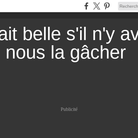
it belle s'il n'y a
r nous la gâcher
Publicité