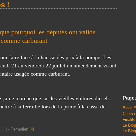
s !
ique pourquoi les députés ont validé
ure comme carburant
our faire face à la hausse des prix à la pompe. Les
jeudi 21 au vendredi 22 juillet un amendement visant
imentaire usagée comme carburant.
a ne marche que sur les vieilles voitures diesel...
Page
ttre à la ferraille lors de la prime à la casse du
Blogs 
Cours d
Finalit
Le Blog
[
…
]
- Permalien [
#
]
Le Blog