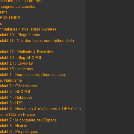
icles les plus lus de PàG
pagnes collatérales
bums
IENS-LINKS
ns
matiques + nos lettres ouvertes
ulatif 10 : Piège à cons
latif 11 : Viol des foules ou/et bêtise de la
ulatif 12 : Wallonie & Bruxelles
ulatif 13 : Blog SEXPOL
ulatif 14 : Covid-19
ulatif 15 : schémas
ulatif 1 : Surpopulation, Décroissance,
e, Naturisme
ulatif 2 : Généralistes
ulatif 3 : SEXPOL
ulatif 4 : Rubriques
ulatif 5 : H2S
ulatif 6 : Novateurs & révélateurs + OBEY + la
sur le H2S en France
ulatif 7 : la conquête de l'Espace
latif 8 : Histoire
ulatif 9 : Prophétiques