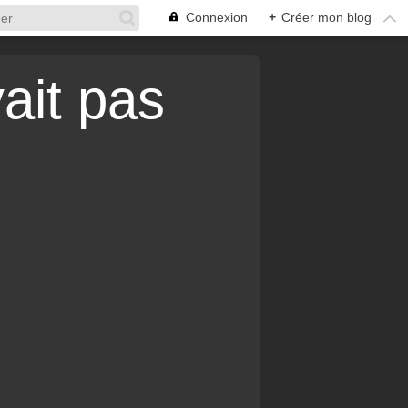
Connexion
+
Créer mon blog
vait pas