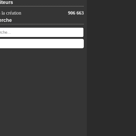
iteurs
 la création
906 663
erche