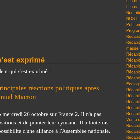
Les art
Les cam
Nos al
NOS L
Pétitio
Program
Récapit
Récapitu
masse
Récapit
s'est exprimé
Récapit
Récapit
dent qui s'est exprimé !
Récapit
Récapit
Ecologi
rincipales réactions politiques après
Récapit
manuel Macron
Récapit
Récapit
Récapit
ercredi 26 octobre sur France 2. Il n'a pas
Récapit
Vérité 
itions et de pointer leur cynisme. Il a toutefois
Récapit
ossibilité d'une alliance à l'Assemblée nationale.
Récapitu
Récapit