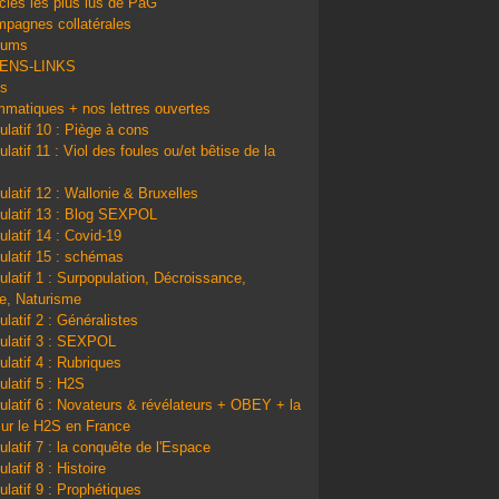
icles les plus lus de PàG
pagnes collatérales
bums
IENS-LINKS
ns
matiques + nos lettres ouvertes
ulatif 10 : Piège à cons
latif 11 : Viol des foules ou/et bêtise de la
ulatif 12 : Wallonie & Bruxelles
ulatif 13 : Blog SEXPOL
ulatif 14 : Covid-19
ulatif 15 : schémas
ulatif 1 : Surpopulation, Décroissance,
e, Naturisme
ulatif 2 : Généralistes
ulatif 3 : SEXPOL
ulatif 4 : Rubriques
ulatif 5 : H2S
ulatif 6 : Novateurs & révélateurs + OBEY + la
sur le H2S en France
ulatif 7 : la conquête de l'Espace
latif 8 : Histoire
ulatif 9 : Prophétiques