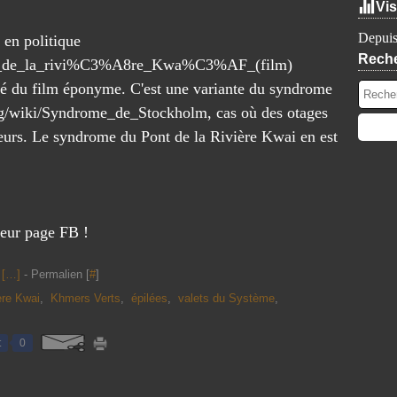
Vis
Depuis
 en politique
Rech
Pont_de_la_rivi%C3%A8re_Kwa%C3%AF_(film)
ré du film éponyme. C'est une variante du syndrome
org/wiki/Syndrome_de_Stockholm, cas où des otages
sseurs. Le syndrome du Pont de la Rivière Kwai en est
leur page FB !
[
…
]
- Permalien [
#
]
ère Kwai
,
Khmers Verts
,
épilées
,
valets du Système
,
t
0