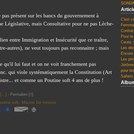
SONDA
Artic
me pas présent sur les bancs du gouvernement à
C'est c
e Législative, mais Consultative pour ne pas Lèche-
Femmes
Contrat
Pour le
ien entre Immigration et Insécurité que ce traître,
Ceuta, 
re-autres), ne veut toujours pas reconnaitre ; mais
Les dé
Encore 
Les pri
e qu'il lui faut et on ne voit franchement pas
Jérôme 
pour le
nc. qui viole systématiquement la Constitution (Art
Safaris
stre... et comme un Poutine soft 4 ans de plus !
Albu
[
…
]
- Permalien [
#
]
utine soft
,
Macron 1er ministre
t
0