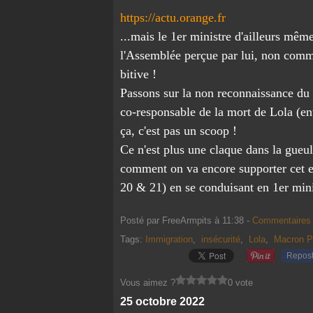
https://actu.orange.fr
...mais le 1er ministre d'ailleurs mê
l'Assemblée perçue par lui, non comm
bitive !
Passons sur la non reconnaissance du l
co-responsable de la mort de Lola (ent
ça, c'est pas un scoop !
Ce n'est plus une claque dans la gueul
comment on va encore supporter cet e
20 & 21) en se conduisant en 1er mini
Posté par FreeArmpits à 11:38 -
Commentaires 
Tags:
Immigration
,
insécurité
,
Lola
,
Macron Po
Repos
Vous aimez ?
0 vote
25 octobre 2022