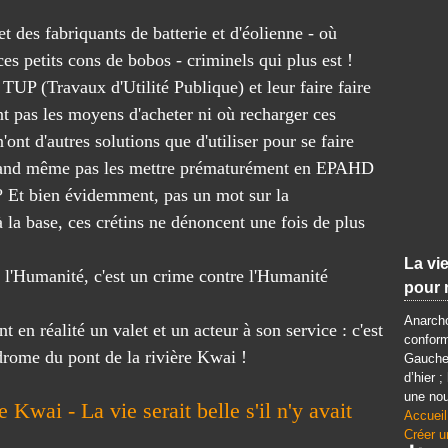
et des fabriquants de batterie et d'éolienne - où
es petits cons de bobos - criminels qui plus est !
TUP (Travaux d'Utilité Publique) et leur faire faire
ont pas les moyens d'acheter ni où recharger ces
'ont d'autres solutions que d'utiliser pour se faire
quand même pas les mettre prématurément en EPAHD
 ? Et bien évidemment, pas un mot sur la
 la base, ces crétins ne dénoncent une fois de plus
La vie
e l'Humanité, c'est un crime contre l'Humanité
pour 
Anarcho
 en réalité un valet et un acteur à son service : c'est
conform
drome du pont de la rivière Kwai !
Gauche 
d’hier ;
une nou
Kwai - La vie serait belle s'il n'y avait
Accueil
Créer u