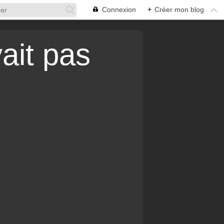
Connexion
+
Créer mon blog
vait pas