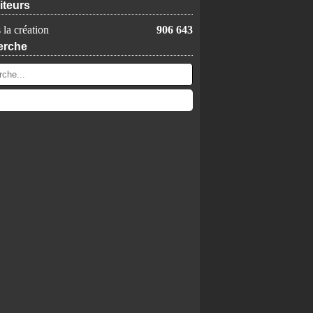
iteurs
 la création
906 643
erche