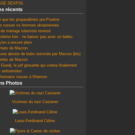
GE SEXPOL
les récents
e que les propandistes pro-Poutine
 russes vs femmes ukrainiennes
 de mariage islamiste inversé
 nième fois : ne baisez pas avec un barbu
y'en a encore plein
chets de Macron
une abrutie de bobo nommée par Macron (bis)
orités de Macron
Guedj, le juif girouette qui votera finalement
s antisémites
 humains russes à Kherson
ms Photos
Victimes du nazi Castaner
Louis-Ferdinand Céline