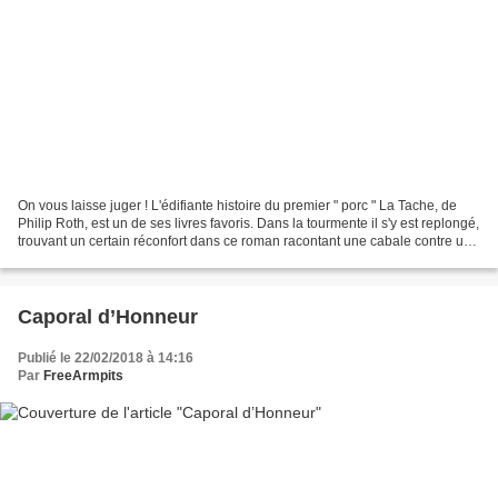
On vous laisse juger ! L'édifiante histoire du premier " porc " La Tache, de
Philip Roth, est un de ses livres favoris. Dans la tourmente il s'y est replongé,
trouvant un certain réconfort dans ce roman racontant une cabale contre un
professeur accusé,...
Caporal d’Honneur
Publié le 22/02/2018 à 14:16
Par
FreeArmpits