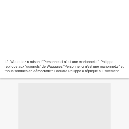
Là, Wauquiez a raison ! "Personne ici n'est une marionnette": Philippe
réplique aux "guignols" de Wauquiez "Personne ici n'est une marionnette" et
"nous sommes en démocratie": Edouard Philippe a répliqué allusivement
mardi aux propos controversés du patron...