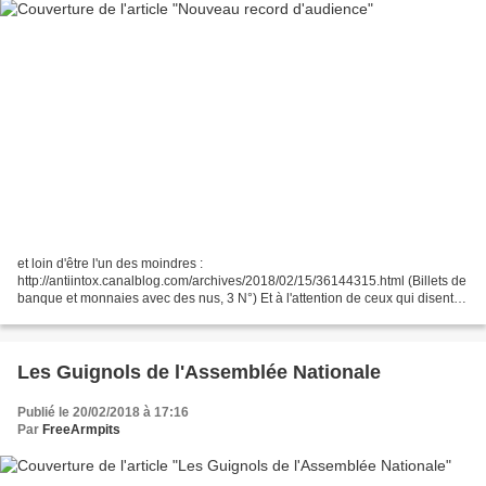
et loin d'être l'un des moindres :
http://antiintox.canalblog.com/archives/2018/02/15/36144315.html (Billets de
banque et monnaies avec des nus, 3 N°) Et à l'attention de ceux qui disent
que nos stats, c'est du blabla ; voilà une stat qui ne vient pas...
Les Guignols de l'Assemblée Nationale
Publié le 20/02/2018 à 17:16
Par
FreeArmpits