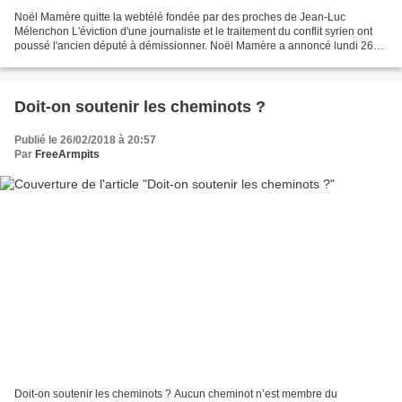
Noël Mamère quitte la webtélé fondée par des proches de Jean-Luc
Mélenchon L'éviction d'une journaliste et le traitement du conflit syrien ont
poussé l'ancien député à démissionner. Noël Mamère a annoncé lundi 26
février qu'il démissionnait de la webtélé...
Doit-on soutenir les cheminots ?
Publié le 26/02/2018 à 20:57
Par
FreeArmpits
Doit-on soutenir les cheminots ? Aucun cheminot n’est membre du