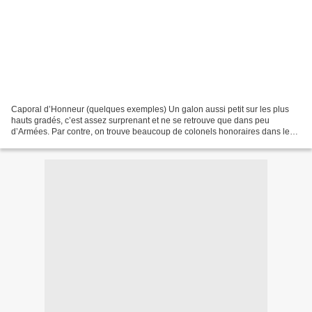
Caporal d’Honneur (quelques exemples) Un galon aussi petit sur les plus
hauts gradés, c’est assez surprenant et ne se retrouve que dans peu
d’Armées. Par contre, on trouve beaucoup de colonels honoraires dans le
monde anglo-saxons… exception des US Marines...