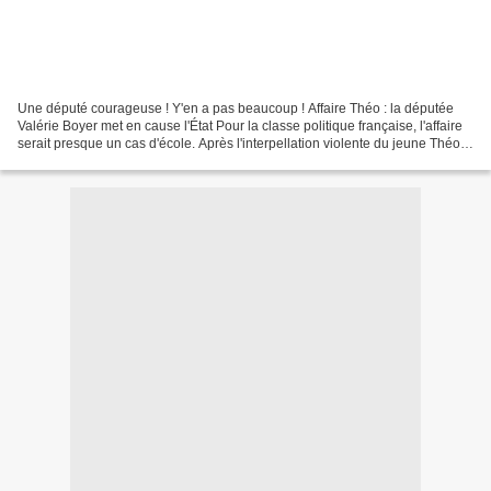
Une député courageuse ! Y'en a pas beaucoup ! Affaire Théo : la députée
Valérie Boyer met en cause l'État Pour la classe politique française, l'affaire
serait presque un cas d'école. Après l'interpellation violente du jeune Théo,
le 2 février 2017 à Aulnay-sous-Bois,...