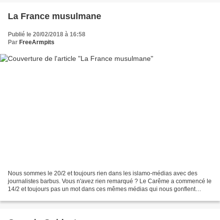
La France musulmane
Publié le 20/02/2018 à 16:58
Par
FreeArmpits
Nous sommes le 20/2 et toujours rien dans les islamo-médias avec des
journalistes barbus. Vous n'avez rien remarqué ? Le Carême a commencé le
14/2 et toujours pas un mot dans ces mêmes médias qui nous gonflent
régulièrement à chaque Ramadan. Il est vrai,...