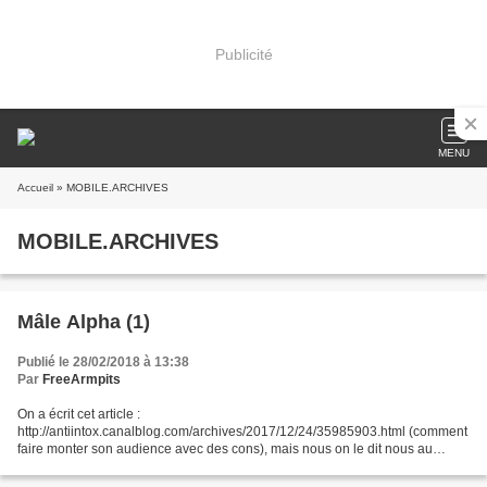
Publicité
MENU
Accueil
» MOBILE.ARCHIVES
MOBILE.ARCHIVES
Mâle Alpha (1)
Publié le 28/02/2018 à 13:38
Par
FreeArmpits
On a écrit cet article :
http://antiintox.canalblog.com/archives/2017/12/24/35985903.html (comment
faire monter son audience avec des cons), mais nous on le dit nous au
moins ! Exemple d’un site pour moches, pleurnicheurs, frustrés sexuels,
évidemment...