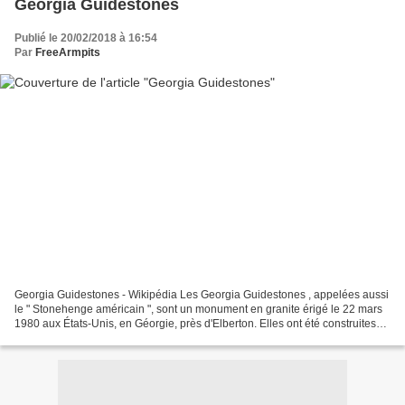
Georgia Guidestones
Publié le 20/02/2018 à 16:54
Par
FreeArmpits
Georgia Guidestones - Wikipédia Les Georgia Guidestones , appelées aussi
le " Stonehenge américain ", sont un monument en granite érigé le 22 mars
1980 aux États-Unis, en Géorgie, près d'Elberton. Elles ont été construites
par la firme Elberton Granite...