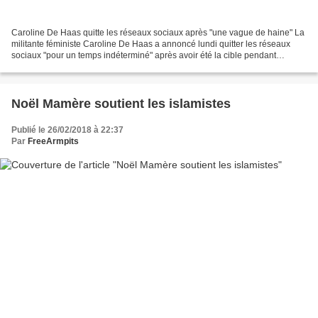
Caroline De Haas quitte les réseaux sociaux après "une vague de haine" La
militante féministe Caroline De Haas a annoncé lundi quitter les réseaux
sociaux "pour un temps indéterminé" après avoir été la cible pendant
plusieurs jours d'une "vague de haine...
Noël Mamère soutient les islamistes
Publié le 26/02/2018 à 22:37
Par
FreeArmpits