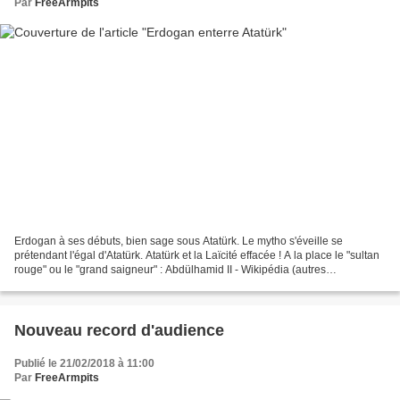
Par
FreeArmpits
Erdogan à ses débuts, bien sage sous Atatürk. Le mytho s'éveille se
prétendant l'égal d'Atatürk. Atatürk et la Laïcité effacée ! A la place le "sultan
rouge" ou le "grand saigneur" : Abdülhamid II - Wikipédia (autres
transcriptions : Abd-ul-Hamid, Abdülhemit,...
Nouveau record d'audience
Publié le 21/02/2018 à 11:00
Par
FreeArmpits