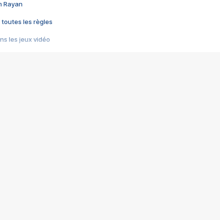
im Rayan
 toutes les règles
s les jeux vidéo
us choquant de Rockstar ? - Le scandale BULLY
e plus moche de Steam
du RÊVE tourne au CAUCHEMAR
pendant 8 heures
it… à tort
umiliés par un jeu vidéo
ire - Final Fantasy 8
ti un empire - Age of Empires
story DOFUS
tard, il crée l'un des pires jeux de tous les temps, MindsEye.