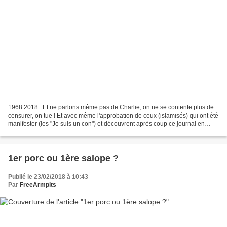
1968 2018 : Et ne parlons même pas de Charlie, on ne se contente plus de
censurer, on tue ! Et avec même l'approbation de ceux (islamisés) qui ont été
manifester (les "Je suis un con") et découvrent après coup ce journal en
l'ouvrant et finissent presque...
1er porc ou 1ère salope ?
Publié le 23/02/2018 à 10:43
Par
FreeArmpits