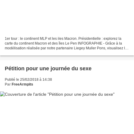
1er tour : le continent MLP et les iles Macron. Présidentielle : explorez la
carte du continent Macron et des îles Le Pen INFOGRAPHIE - Grâce à la
modélisation réalisée par notre partenaire Liegey Muller Pons, visualisez les
"deux France" issues de la...
Pétition pour une journée du sexe
Publié le 25/02/2018 à 14:38
Par
FreeArmpits