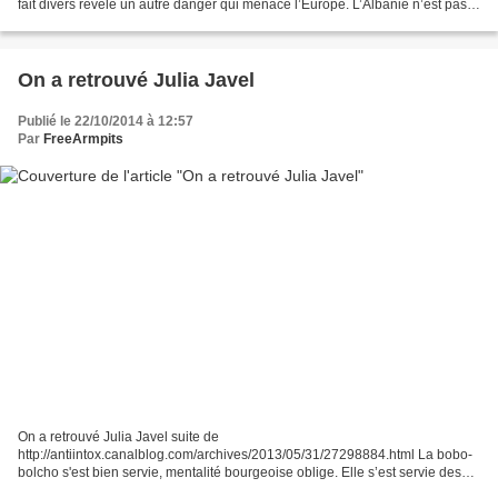
fait divers révèle un autre danger qui menace l’Europe. L’Albanie n’est pas
seulement le pays d’origine de musulmans...
On a retrouvé Julia Javel
Publié le 22/10/2014 à 12:57
Par
FreeArmpits
On a retrouvé Julia Javel suite de
http://antiintox.canalblog.com/archives/2013/05/31/27298884.html La bobo-
bolcho s'est bien servie, mentalité bourgeoise oblige. Elle s’est servie des
Femen pour se faire de la pub et voir du monde à ses expos photos...