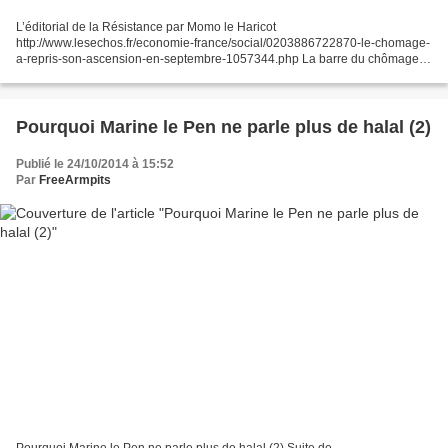
L’éditorial de la Résistance par Momo le Haricot
http://www.lesechos.fr/economie-france/social/0203886722870-le-chomage-
a-repris-son-ascension-en-septembre-1057344.php La barre du chômage
ne s’est donc pas redressée en fin d’année comme promis. Quoi
d’étonnant,...
Pourquoi Marine le Pen ne parle plus de halal (2)
Publié le 24/10/2014 à 15:52
Par
FreeArmpits
Pourquoi Marine le Pen ne parle plus de halal (2) Suite de