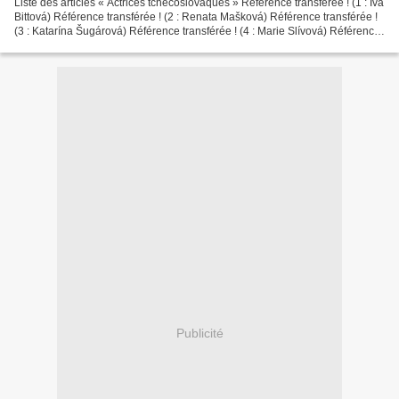
Liste des articles « Actrices tchécoslovaques » Référence transférée ! (1 : Iva
Bittová) Référence transférée ! (2 : Renata Mašková) Référence transférée !
(3 : Katarína Šugárová) Référence transférée ! (4 : Marie Slívová) Référence
transférée ! (5 :...
Publicité