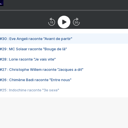
#30 : Eve Angeli raconte "Avant de partir"
#29 : MC Solaar raconte "Bouge de là"
28 : Lorie raconte "Je vais vite"
#27 : Christophe Willem raconte "Jacques a dit"
#26 : Chimène Badi raconte "Entre nous"
#25 : Indochine raconte "3e sexe"
#24 : Zaho raconte "C'est chelou"
#23 : Patrick Bruel raconte "Au café des délices"
#22 : Kyo raconte "Le chemin"