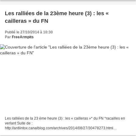
Les ralliées de la 23ème heure (3) : les «
cailleras » du FN
Publié le 27/10/2014 à 10:30
Par
FreeArmpits
Les ralliées de la 23 ème heure (3) : les « cailleras »* du FN *racailles en
verlant Suite de :
http://antiintox.canalblog.com/archives/2014/08/27/30478273.html
http://antiintox.canalblog.com/archives/2014/10/11/30745471.html