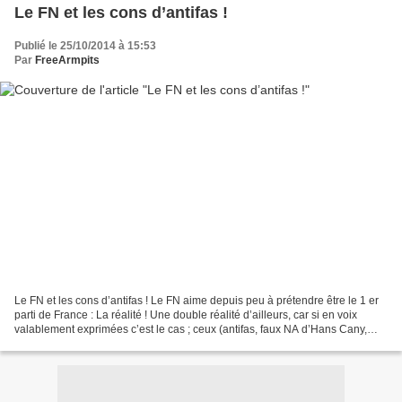
Le FN et les cons d’antifas !
Publié le 25/10/2014 à 15:53
Par
FreeArmpits
Le FN et les cons d’antifas ! Le FN aime depuis peu à prétendre être le 1 er
parti de France : La réalité ! Une double réalité d’ailleurs, car si en voix
valablement exprimées c’est le cas ; ceux (antifas, faux NA d’Hans Cany,
Gauche et extrême-Gauche...