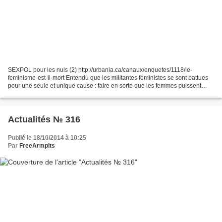
SEXPOL pour les nuls (2) http://urbania.ca/canaux/enquetes/1118/le-
feminisme-est-il-mort Entendu que les militantes féministes se sont battues
pour une seule et unique cause : faire en sorte que les femmes puissent
faire leur propre choix. Une seule réponse...
Actualités № 316
Publié le 18/10/2014 à 10:25
Par
FreeArmpits