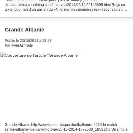
http://antiintox.canalblog.com/archives/2014/02/14/29146895.html Reçu ce
texte (courriel) d’un ancien du FN, et non des moindres (ex-responsable du
FNJ) aujourd’hui passé chez les Identitaires....
Grande Albanie
Publié le 23/10/2014 à 12:58
Par
FreeArmpits
Grande Albanie http://www.lepoint.fr/sport/football/euro-2016-le-match-
serbie-albanie-tue-par-un-drone-15-10-2014-1872508_1858.php Un simple