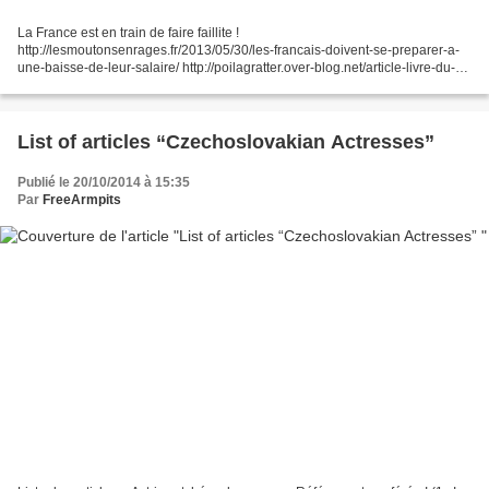
La France est en train de faire faillite !
http://lesmoutonsenrages.fr/2013/05/30/les-francais-doivent-se-preparer-a-
une-baisse-de-leur-salaire/ http://poilagratter.over-blog.net/article-livre-du-
mois-38-108234873.html Un article qui bien que nombre de...
List of articles “Czechoslovakian Actresses”
Publié le 20/10/2014 à 15:35
Par
FreeArmpits