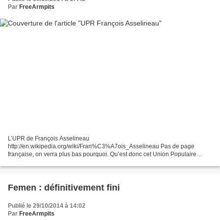
Par
FreeArmpits
L’UPR de François Asselineau
http://en.wikipedia.org/wiki/Fran%C3%A7ois_Asselineau Pas de page
française, on verra plus bas pourquoi. Qu’est donc cet Union Populaire
Républicaine dont les initiales sonnent comme UMP et RPR pour moitié
l’une de l’autre...
Femen : définitivement fini
Publié le 29/10/2014 à 14:02
Par
FreeArmpits