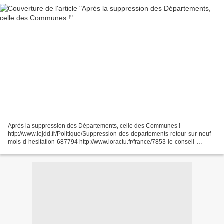
Après la suppression des Départements, celle des Communes !
http://www.lejdd.fr/Politique/Suppression-des-departements-retour-sur-neuf-
mois-d-hesitation-687794 http://www.loractu.fr/france/7853-le-conseil-
general-ne-sera-pas-supprime-dans-les-departements-ruraux.html...