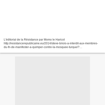
L’éditorial de la Résistance par Momo le Haricot
http://resistancerepublicaine.eu/2014/steve-briois-a-interdit-aux-membres-
du-fn-de-manifester-a-quimper-contre-la-mosquee-turque/?
utm_source=feedburner&utm_medium=email&utm_campaign=Feed%3A+ht
tp%2Fwwwresistancerepublicaineeu+%28Resistance+Republicaine%29...