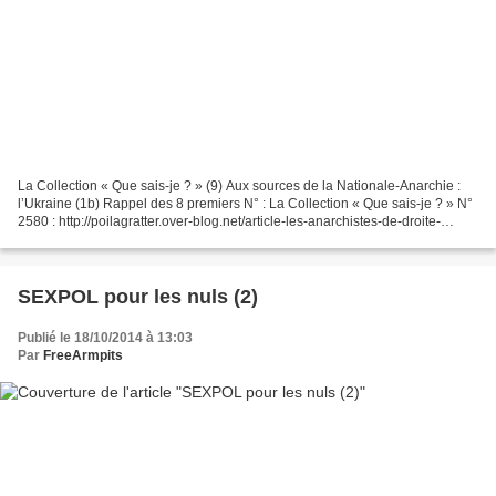
La Collection « Que sais-je ? » (9) Aux sources de la Nationale-Anarchie :
l’Ukraine (1b) Rappel des 8 premiers N° : La Collection « Que sais-je ? » N°
2580 : http://poilagratter.over-blog.net/article-les-anarchistes-de-droite-
105137030.html N° 2846 :...
SEXPOL pour les nuls (2)
Publié le 18/10/2014 à 13:03
Par
FreeArmpits