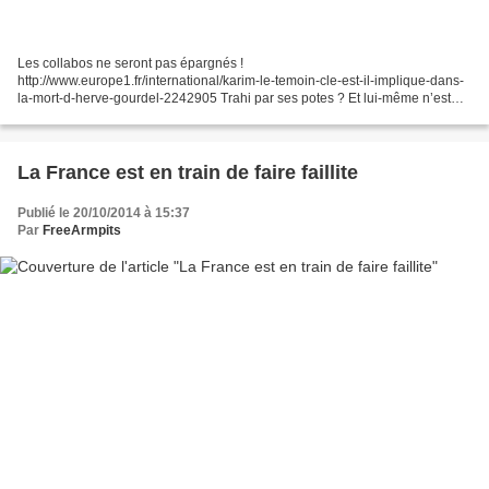
Les collabos ne seront pas épargnés !
http://www.europe1.fr/international/karim-le-temoin-cle-est-il-implique-dans-
la-mort-d-herve-gourdel-2242905 Trahi par ses potes ? Et lui-même n’est
certainement pas un électeur nationaliste !
http://www.liberation.fr/monde/2014/10/04/le-royaume-uni-revulse-par-la-
decapitation-d-alan-henning_1114750...
La France est en train de faire faillite
Publié le 20/10/2014 à 15:37
Par
FreeArmpits