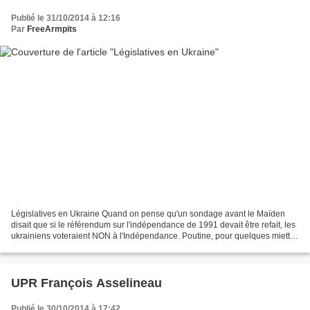
Publié le 31/10/2014 à 12:16
Par
FreeArmpits
Législatives en Ukraine Quand on pense qu'un sondage avant le Maïden
disait que si le référendum sur l'indépendance de 1991 devait être refait, les
ukrainiens voteraient NON à l'Indépendance. Poutine, pour quelques miettes
(Crimée, Donbass) a donc perdu...
UPR François Asselineau
Publié le 30/10/2014 à 17:42