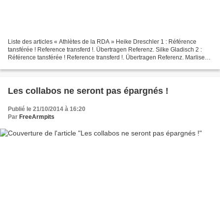
Liste des articles « Athlètes de la RDA » Heike Dreschler 1 : Référence
tansférée ! Reference transferd !. Übertragen Referenz. Silke Gladisch 2 :
Référence tansférée ! Reference transferd !. Übertragen Referenz. Marlise
Gohr 3 : Référence tansférée !...
Les collabos ne seront pas épargnés !
Publié le 21/10/2014 à 16:20
Par
FreeArmpits