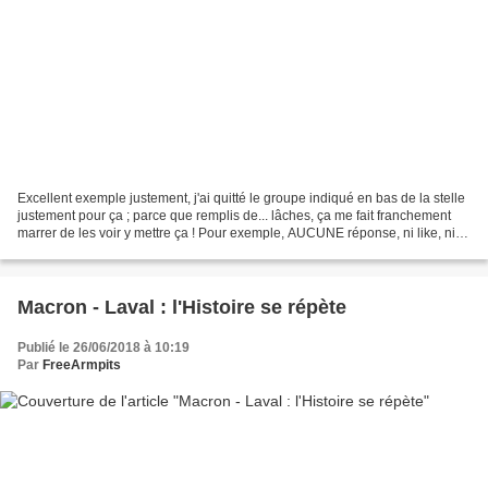
Excellent exemple justement, j'ai quitté le groupe indiqué en bas de la stelle
justement pour ça ; parce que remplis de... lâches, ça me fait franchement
marrer de les voir y mettre ça ! Pour exemple, AUCUNE réponse, ni like, ni
commentaires, ni followers...
Macron - Laval : l'Histoire se répète
Publié le 26/06/2018 à 10:19
Par
FreeArmpits