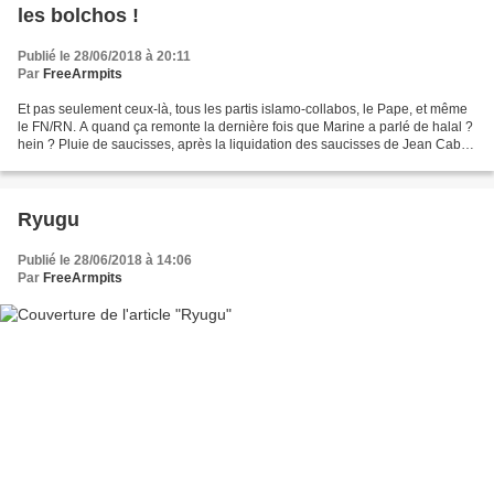
les bolchos !
Publié le 28/06/2018 à 20:11
Par
FreeArmpits
Et pas seulement ceux-là, tous les partis islamo-collabos, le Pape, et même
le FN/RN. A quand ça remonte la dernière fois que Marine a parlé de halal ?
hein ? Pluie de saucisses, après la liquidation des saucisses de Jean Caby
"Pour faire bonne fortune...
Ryugu
Publié le 28/06/2018 à 14:06
Par
FreeArmpits