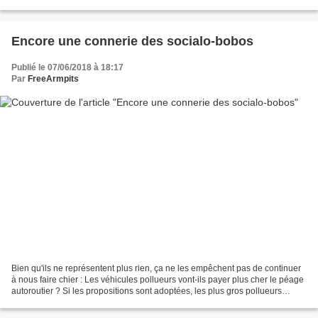
mars 2018 par DGSI (direction...
Encore une connerie des socialo-bobos
Publié le 07/06/2018 à 18:17
Par
FreeArmpits
Bien qu'ils ne représentent plus rien, ça ne les empêchent pas de continuer
à nous faire chier : Les véhicules pollueurs vont-ils payer plus cher le péage
autoroutier ? Si les propositions sont adoptées, les plus gros pollueurs
empruntant les autoroutes...