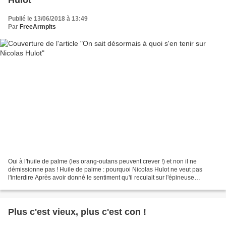
Publié le 13/06/2018 à 13:49
Par
FreeArmpits
Oui à l'huile de palme (les orang-outans peuvent crever !) et non il ne
démissionne pas ! Huile de palme : pourquoi Nicolas Hulot ne veut pas
l'interdire Après avoir donné le sentiment qu'il reculait sur l'épineuse
question du glyphosate en mai dernier,...
Plus c'est vieux, plus c'est con !