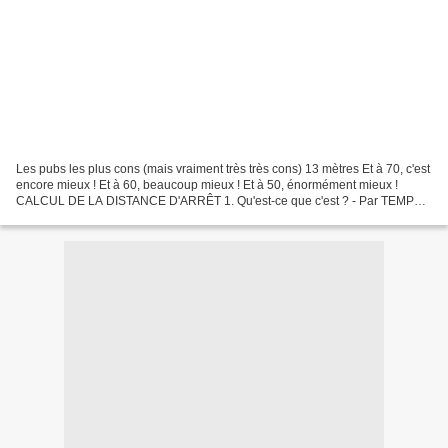
Les pubs les plus cons (mais vraiment très très cons) 13 mètres Et à 70, c'est
encore mieux ! Et à 60, beaucoup mieux ! Et à 50, énormément mieux !
CALCUL DE LA DISTANCE D'ARRÊT 1. Qu'est-ce que c'est ? - Par TEMPS
DE RÉACTION, nous entendons le temps...