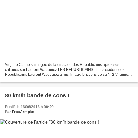
Virginie Calmels limogée de la direction des Républicains après ses
critiques sur Laurent Wauquiez LES RÉPUBLICAINS - Le président des
Républicains Laurent Wauquiez a mis fin aux fonctions de sa N°2 Virginie
Calmels, en conflit ouvert avec lui, a annoncé...
80 km/h bande de cons !
Publié le 16/06/2018 à 08:29
Par
FreeArmpits