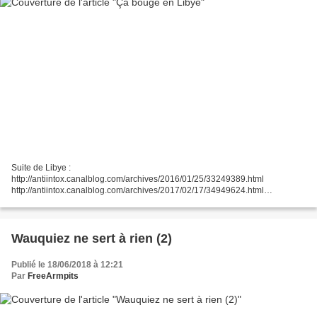
Suite de Libye :
http://antiintox.canalblog.com/archives/2016/01/25/33249389.html
http://antiintox.canalblog.com/archives/2017/02/17/34949624.html
http://antiintox.canalblog.com/archives/2017/05/20/35304988.html Libye: les
forces de Haftar se lancent...
Wauquiez ne sert à rien (2)
Publié le 18/06/2018 à 12:21
Par
FreeArmpits