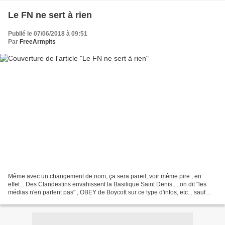
Le FN ne sert à rien
Publié le 07/06/2018 à 09:51
Par
FreeArmpits
Même avec un changement de nom, ça sera pareil, voir même pire ; en
effet... Des Clandestins envahissent la Basilique Saint Denis ... on dit "les
médias n'en parlent pas" , OBEY de Boycott sur ce type d'infos, etc... sauf
que force est de constater que...