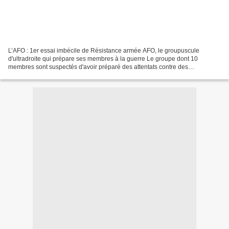
L’AFO : 1er essai imbécile de Résistance armée AFO, le groupuscule
d'ultradroite qui prépare ses membres à la guerre Le groupe dont 10
membres sont suspectés d'avoir préparé des attentats contre des
musulmans, expose sur son site les moyens de se préparer...