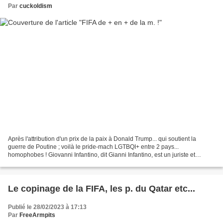
Par
cuckoldism
Après l'attribution d'un prix de la paix à Donald Trump... qui soutient la
guerre de Poutine ; voilà le pride-mach LGTBQI+ entre 2 pays...
homophobes ! Giovanni Infantino, dit Gianni Infantino, est un juriste et
dirigeant sportif helvético- italo- libanais,...
Le copinage de la FIFA, les p. du Qatar etc...
Publié le 28/02/2023 à 17:13
Par
FreeArmpits