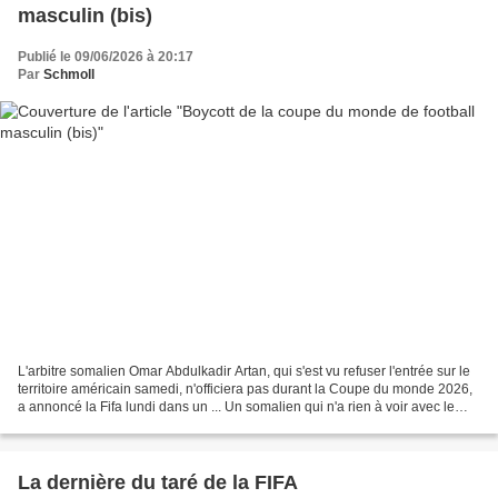
masculin (bis)
Publié le 09/06/2026 à 20:17
Par
Schmoll
L'arbitre somalien Omar Abdulkadir Artan, qui s'est vu refuser l'entrée sur le
territoire américain samedi, n'officiera pas durant la Coupe du monde 2026,
a annoncé la Fifa lundi dans un ... Un somalien qui n'a rien à voir avec le
régime au pouvoir, sanctionné...
La dernière du taré de la FIFA