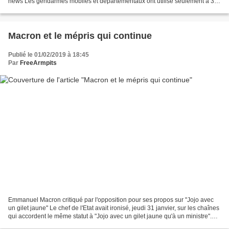
news Les gendarmes mobiles et départementaux ont utilisé seulement à 35
reprises les lanceurs de balles...
Macron et le mépris qui continue
Publié le 01/02/2019 à 18:45
Par
FreeArmpits
Emmanuel Macron critiqué par l'opposition pour ses propos sur "Jojo avec
un gilet jaune" Le chef de l'Etat avait ironisé, jeudi 31 janvier, sur les chaînes
qui accordent le même statut à "Jojo avec un gilet jaune qu'à un ministre".
L'opposition a condamné...