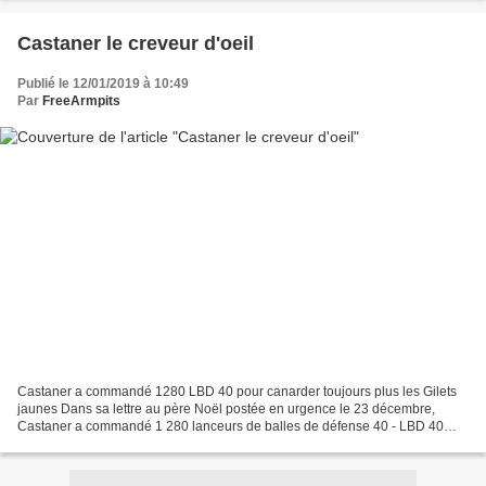
Castaner le creveur d'oeil
Publié le 12/01/2019 à 10:49
Par
FreeArmpits
Castaner a commandé 1280 LBD 40 pour canarder toujours plus les Gilets
jaunes Dans sa lettre au père Noël postée en urgence le 23 décembre,
Castaner a commandé 1 280 lanceurs de balles de défense 40 - LBD 40
pour les intimes - à la firme suisse Brüger...