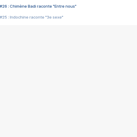
#26 : Chimène Badi raconte "Entre nous"
#25 : Indochine raconte "3e sexe"
#24 : Zaho raconte "C'est chelou"
#23 : Patrick Bruel raconte "Au café des délices"
#22 : Kyo raconte "Le chemin"
#21 : Nolwenn Leroy raconte "Cassé"
#20 : Patrick Hernandez raconte "Born to be alive"
#19 : Lorie raconte "Près de moi"
#18 : Michael Jones raconte "A nos actes manqués" (avec Jean-Jacque
#17 : Khaled raconte "Aïcha"
#16 : Corneille raconte "Parce qu'on vient de loin"
#15 : Indochine raconte "L'aventurier"