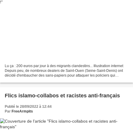
Lu ça : 200 euros par jour à des migrants clandestins... Illustration internet
Depuis peu, de nombreux dealers de Saint-Ouen (Seine-Saint-Denis) ont
décidé d'embaucher des sans-papiers pour attaquer les policiers qui
tenteraient d'entrer dans leur cité....
Flics islamo-collabos et racistes anti-français
Publié le 28/09/2022 à 12:44
Par
FreeArmpits