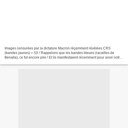
Images censurées par la dictature Macron réçemment révélées CRS
(bandes jaunes) = SS ! Rappelons que les bandes bleues (racailles de
Benalla), ce fut encore pire ! Et ils manifestaient récemment pour avoir notre
soutien ? Ce ne sera pas le cas tant qu'ils...