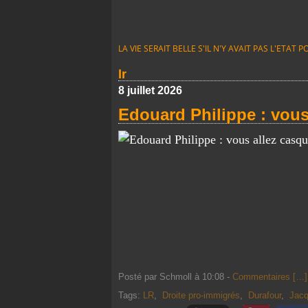
LA VIE SERAIT BELLE S'IL N'Y AVAIT PAS L'ETA
lr
8 juillet 2026
Edouard Philippe : vous 
Posté par Schmoll à 10:08 -
Commentaires [
…
]
Tags:
LR
,
Droite pro-immigrés
,
Durafour
,
Jacq