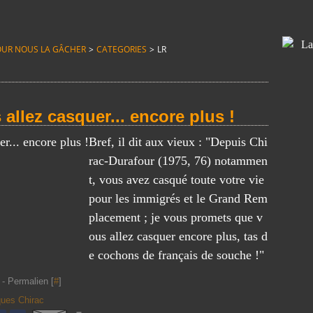
T POUR NOUS LA GÂCHER
>
CATEGORIES
>
LR
allez casquer... encore plus !
Bref, il dit aux vieux : "Depuis Chi
rac-Durafour (1975, 76) notammen
t, vous avez casqué toute votre vie
pour les immigrés et le Grand Rem
placement ; je vous promets que v
ous allez casquer encore plus, tas d
e cochons de français de souche !"
- Permalien [
#
]
ues Chirac