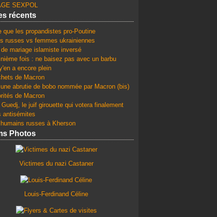
GE SEXPOL
les récents
e que les propandistes pro-Poutine
 russes vs femmes ukrainiennes
 de mariage islamiste inversé
 nième fois : ne baisez pas avec un barbu
y'en a encore plein
chets de Macron
une abrutie de bobo nommée par Macron (bis)
orités de Macron
Guedj, le juif girouette qui votera finalement
s antisémites
 humains russes à Kherson
ms Photos
Victimes du nazi Castaner
Louis-Ferdinand Céline