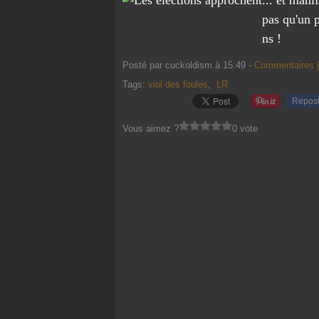
... et mani
pas qu'un 
ns !
Posté par cuckoldism à 15:49 -
Commentaires 
Tags:
viol des foules
,
LR
Repos
Vous aimez ?
0 vote