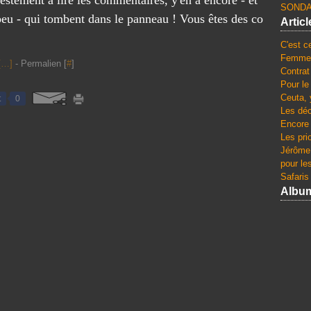
festement à lire les commentaires, y'en a encore - et
SONDA
peu - qui tombent dans le panneau ! Vous êtes des co
Artic
C'est c
Femmes
[
…
]
- Permalien [
#
]
Contrat
Pour le
Ceuta, 
t
0
Les dé
Encore 
Les pri
Jérôme 
pour le
Safaris
Albu