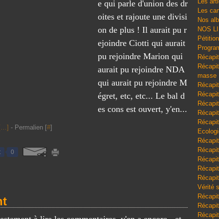
Les art
e qui parle d'union des dr
Les cam
oites et rajoute une divisi
Nos al
on de plus ! Il aurait pu r
NOS L
Pétitio
ejoindre Ciotti qui aurait
Program
pu rejoindre Marion qui
Récapit
Récapitu
aurait pu rejoindre NDA
masse
qui aurait pu rejoindre M
Récapit
Récapit
égret, etc, etc... Le bal d
Récapit
es cons est ouvert, y'en...
Récapit
Récapit
[
…
]
- Permalien [
#
]
Ecologi
Récapit
Récapit
t
0
Récapit
Récapit
Récapit
Vérité 
Récapit
nt
Récapitu
Récapit