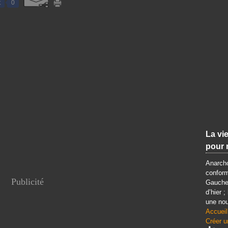
t
0
La vie
pour 
Anarcho
conform
Publicité
Gauche 
d’hier ;
une nou
Accueil
Créer u