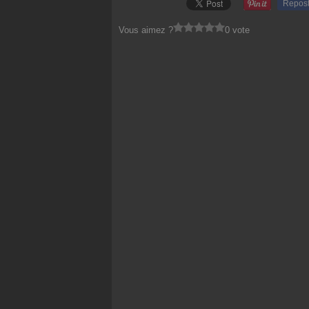
Repos
Vous aimez ?
0 vote