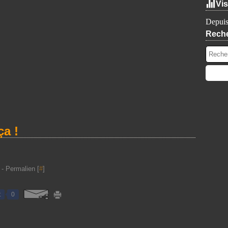
Vis
Depuis
Rech
ça !
- Permalien [
#
]
t
0