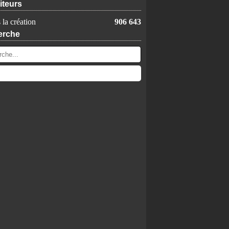
iteurs
 la création
906 643
erche