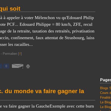
qui soit
là à appeler à voter Mélenchon vu qu'Edouard Philip
vote PCF... Edouard Philippe = 80 km/h, ZFE, recul
'age de la retraite, taxation des retraités, privatisation
accin, confinement, faux attentat de Strasbourg, laiss
sser les racailles...
- Permalien [
#
]
t
0
Page
Blogs 
c. du monde va faire gagner la
Cours d
Finalit
Le Blog
Exemple avec cette burn
Le Blog