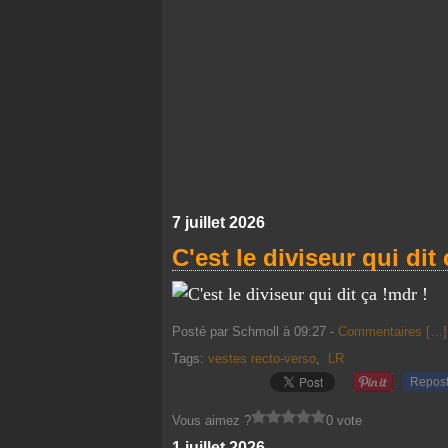
7 juillet 2026
C'est le diviseur qui dit 
mdr !
Posté par Schmoll à 09:27 -
Commentaires [
…
]
Tags:
vestes recto-verso
,
LR
Repos
Vous aimez ?
0 vote
1 juillet 2026