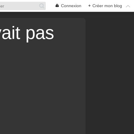
Connexion
+
Créer mon blog
vait pas