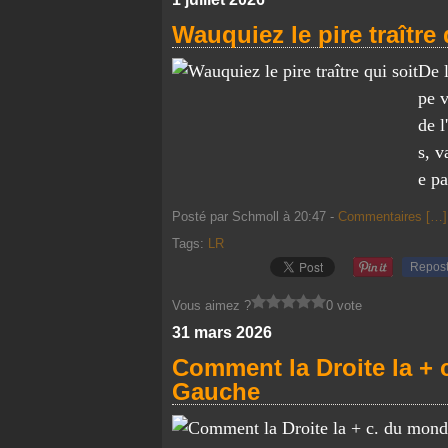
Wauquiez le pire traître 
De 
pe 
de l
s, v
e pa
Posté par Schmoll à 20:47 -
Commentaires [
…
]
Tags:
LR
Repos
Vous aimez ?
0 vote
31 mars 2026
Comment la Droite la + 
Gauche