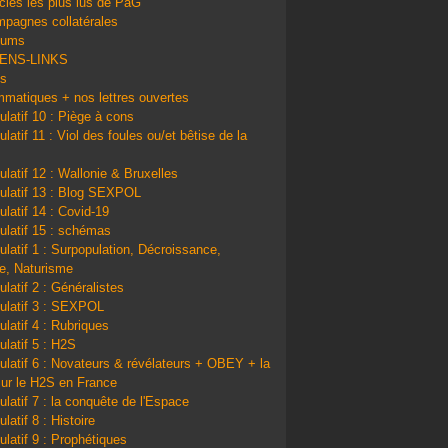
icles les plus lus de PàG
pagnes collatérales
bums
IENS-LINKS
ns
matiques + nos lettres ouvertes
ulatif 10 : Piège à cons
latif 11 : Viol des foules ou/et bêtise de la
ulatif 12 : Wallonie & Bruxelles
ulatif 13 : Blog SEXPOL
ulatif 14 : Covid-19
ulatif 15 : schémas
ulatif 1 : Surpopulation, Décroissance,
e, Naturisme
ulatif 2 : Généralistes
ulatif 3 : SEXPOL
ulatif 4 : Rubriques
ulatif 5 : H2S
ulatif 6 : Novateurs & révélateurs + OBEY + la
sur le H2S en France
ulatif 7 : la conquête de l'Espace
latif 8 : Histoire
ulatif 9 : Prophétiques