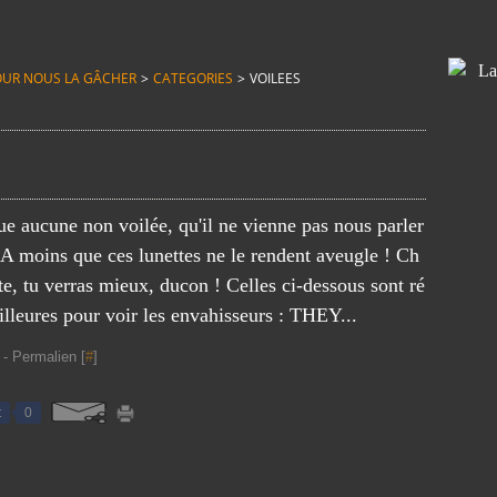
T POUR NOUS LA GÂCHER
>
CATEGORIES
>
VOILEES
vue aucune non voilée, qu'il ne vienne pas nous parler
! A moins que ces lunettes ne le rendent aveugle ! Ch
te, tu verras mieux, ducon ! Celles ci-dessous sont ré
illeures pour voir les envahisseurs : THEY...
- Permalien [
#
]
t
0