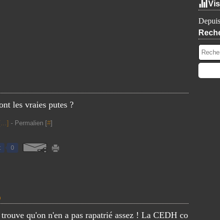
Vis
Depuis
Rech
ont les vraies putes ?
[
…
]
- Permalien [
#
]
t
0
o
rouve qu'on n'en a pas rapatrié assez ! La CEDH co