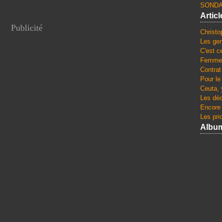
SONDA
Artic
Publicité
Christo
Les gen
C'est c
Femmes
Contrat
Pour le
Ceuta, 
Les dé
Encore 
Les pri
Albu