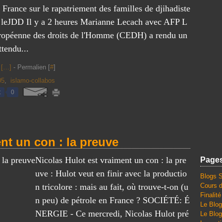
France sur le rapatriement des familles de djihadiste
e leJDD Il y a 2 heures Marianne Lecach avec AFP L
ropéenne des droits de l'Homme (CEDH) a rendu un
ttendu...
[
…
]
- Permalien [
#
]
05
,
islamo-collabos
t
0
nt un con : la preuve
Nicolas Hulot est vraiment un con : la pre
Page
uve : Hulot veut en finir avec la productio
Blogs 
n tricolore : mais au fait, où trouve-t-on (u
Cours d
Finalit
n peu) de pétrole en France ? SOCIÉTÉ: É
Le Blog
NERGIE - Ce mercredi, Nicolas Hulot pré
Le Blog