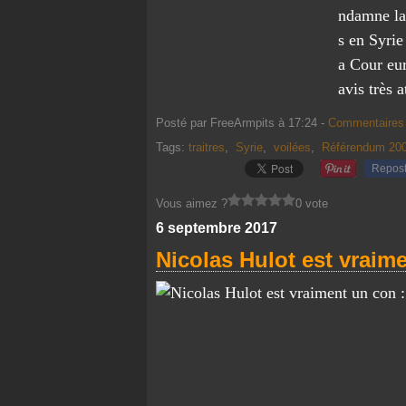
ndamne la 
s en Syri
a Cour eu
avis très a
Posté par FreeArmpits à 17:24 -
Commentaires 
Tags:
traitres
,
Syrie
,
voilées
,
Référendum 20
Repos
Vous aimez ?
0 vote
6 septembre 2017
Nicolas Hulot est vraime