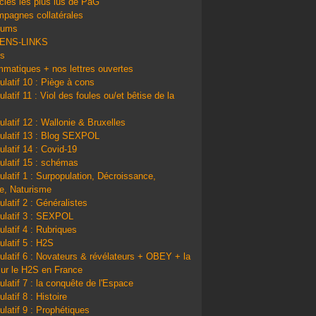
icles les plus lus de PàG
pagnes collatérales
bums
IENS-LINKS
ns
matiques + nos lettres ouvertes
ulatif 10 : Piège à cons
latif 11 : Viol des foules ou/et bêtise de la
ulatif 12 : Wallonie & Bruxelles
ulatif 13 : Blog SEXPOL
ulatif 14 : Covid-19
ulatif 15 : schémas
ulatif 1 : Surpopulation, Décroissance,
e, Naturisme
ulatif 2 : Généralistes
ulatif 3 : SEXPOL
ulatif 4 : Rubriques
ulatif 5 : H2S
ulatif 6 : Novateurs & révélateurs + OBEY + la
sur le H2S en France
ulatif 7 : la conquête de l'Espace
latif 8 : Histoire
ulatif 9 : Prophétiques