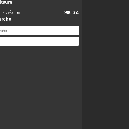
iteurs
 la création
906 655
erche