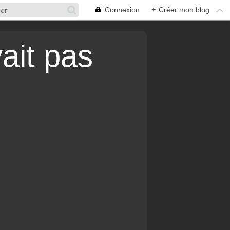
Connexion
+
Créer mon blog
vait pas