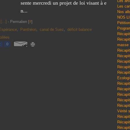
Les art
sente mercredi un projet de loi visant à e
Les cam
n...
Nos al
NOS L
[
…
]
- Permalien [
#
]
Pétitio
Program
Espérance
,
Panthéon
,
canal de Suez
,
déficit balance
Récapit
oilées
Récapitu
t
0
masse
Récapit
Récapit
Récapit
Récapit
Récapit
Ecologi
Récapit
Récapit
Récapit
Récapit
Récapit
Vérité 
Récapit
Récapitu
Récapit