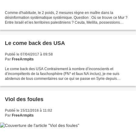
Comme d'habitude, le 2 poids, 2 mesures règne en maître dans la
désinformation systématique systémique. Question : Où se trouve ce Mur ?
Entre Israël et les territoires palestiniens ? Ceuta, Melilla, possessions
espagnoles au Maroc ? Aux frontières hongroises...
Le come back des USA
Publié le 07/04/2017 à 09:58
Par
FreeArmpits
Le come back des USA Contrairement à nombre d’inconscients et
d’incompétents de la faschosphère (FN* et faux NA inclus), je me suis
abstenus de tous commentaires sur ce qui se passe en Syrie depuis
quelques jours et me demandais si les déclarations récentes...
Viol des foules
Publié le 15/11/2016 à 11:02
Par
FreeArmpits