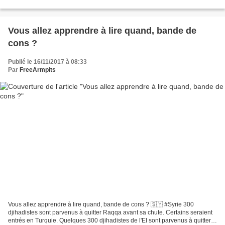
necessary accurately reflect combat attrition...
Vous allez apprendre à lire quand, bande de
cons ?
Publié le 16/11/2017 à 08:33
Par
FreeArmpits
Vous allez apprendre à lire quand, bande de cons ? 🇸🇾 #Syrie 300
djihadistes sont parvenus à quitter Raqqa avant sa chute. Certains seraient
entrés en Turquie. Quelques 300 djihadistes de l'EI sont parvenus à quitter