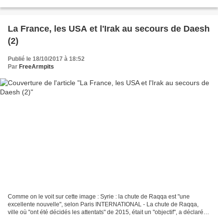
Raqqa avant la chute de la ville,...
La France, les USA et l'Irak au secours de Daesh
(2)
Publié le 18/10/2017 à 18:52
Par
FreeArmpits
Comme on le voit sur cette image : Syrie : la chute de Raqqa est "une
excellente nouvelle", selon Paris INTERNATIONAL - La chute de Raqqa,
ville où "ont été décidés les attentats" de 2015, était un "objectif", a déclaré