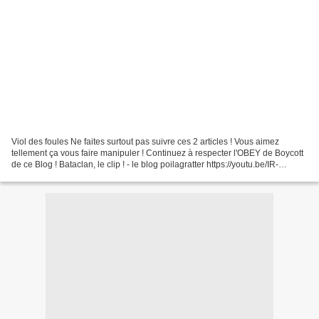
Viol des foules Ne faites surtout pas suivre ces 2 articles ! Vous aimez
tellement ça vous faire manipuler ! Continuez à respecter l'OBEY de Boycott
de ce Blog ! Bataclan, le clip ! - le blog poilagratter https://youtu.be/IR-
jsZur4Z8 Fraternité - Virginie...