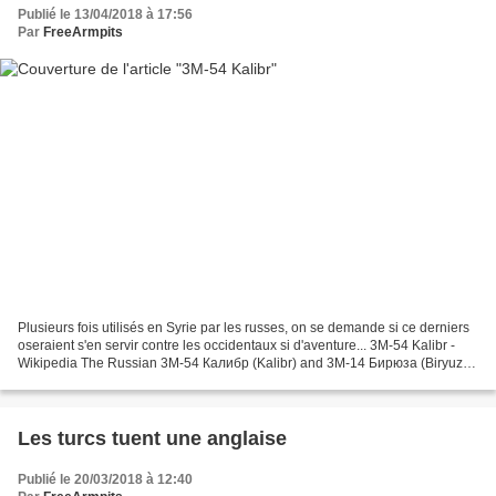
Publié le 13/04/2018 à 17:56
Par
FreeArmpits
Plusieurs fois utilisés en Syrie par les russes, on se demande si ce derniers
oseraient s'en servir contre les occidentaux si d'aventure... 3M-54 Kalibr -
Wikipedia The Russian 3M-54 Калибр (Kalibr) and 3M-14 Бирюза (Biryuza,
Turqoise) ( NATO codename...
Les turcs tuent une anglaise
Publié le 20/03/2018 à 12:40