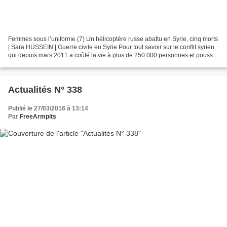
Femmes sous l’uniforme (7) Un hélicoptère russe abattu en Syrie, cinq morts
| Sara HUSSEIN | Guerre civile en Syrie Pour tout savoir sur le conflit syrien
qui depuis mars 2011 a coûté la vie à plus de 250 000 personnes et poussé
à la fuite des millions...
Actualités N° 338
Publié le 27/03/2016 à 13:14
Par
FreeArmpits