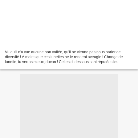
Vu qu'il n'a vue aucune non voilée, qu'il ne vienne pas nous parler de
diversité ! A moins que ces lunettes ne le rendent aveugle ! Change de
lunette, tu verras mieux, ducon ! Celles ci-dessous sont réputées les
meilleures pour voir les envahisseurs : THEY...