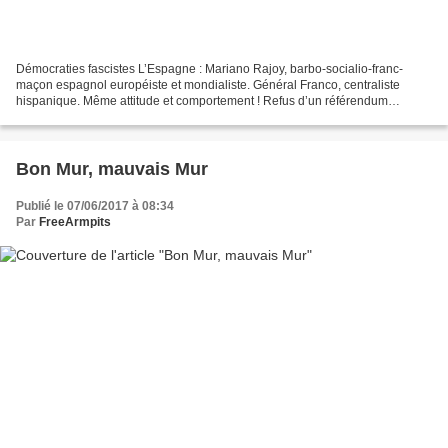
Démocraties fascistes L’Espagne : Mariano Rajoy, barbo-socialio-franc-
maçon espagnol européiste et mondialiste. Général Franco, centraliste
hispanique. Même attitude et comportement ! Refus d’un référendum
démocratique ! Kurdistan : Référendum de 2017...
Bon Mur, mauvais Mur
Publié le 07/06/2017 à 08:34
Par
FreeArmpits