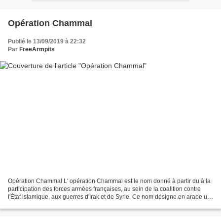
Opération Chammal
Publié le 13/09/2019 à 22:32
Par
FreeArmpits
Opération Chammal L' opération Chammal est le nom donné à partir du à la
participation des forces armées françaises, au sein de la coalition contre
l'État islamique, aux guerres d'Irak et de Syrie. Ce nom désigne en arabe un
vent du nord en Irak. htt...