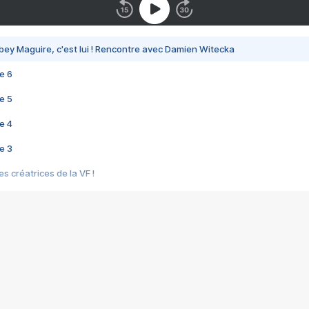
bey Maguire, c'est lui ! Rencontre avec Damien Witecka
e 6
e 5
e 4
e 3
s créatrices de la VF !
e 2
e 1
e Mektoub My Love arrive enfin ! Rencontre avec Shaïn Boumedine et Sal
i : après Toni en famille
elle réalise le bouleversant Dites lui que je l'aime