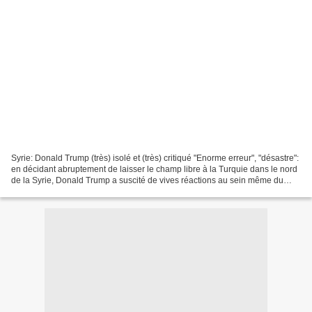
Syrie: Donald Trump (très) isolé et (très) critiqué "Enorme erreur", "désastre":
en décidant abruptement de laisser le champ libre à la Turquie dans le nord
de la Syrie, Donald Trump a suscité de vives réactions au sein même du
parti républicain. https://actu.orange.fr...