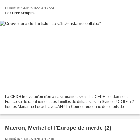
Publié le 14/09/2022 à 17:24
Par
FreeArmpits
La CEDH trouve qu'on n'en a pas rapatrié assez ! La CEDH condamne la
France sur le rapatriement des familles de djihadistes en Syrie leJDD Il y a 2
heures Marianne Lecach avec AFP La Cour européenne des droits de
l'Homme (CEDH) a rendu un avis très attendu...
Macron, Merkel et l'Europe de merde (2)
Publié le 13/03/2020 à 13:38