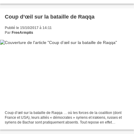
Christophe Castaner. http://www.europe1.fr...
Coup d’œil sur la bataille de Raqqa
Publié le 15/10/2017 à 14:11
Par
FreeArmpits
Coup d’œil sur la bataille de Raqqa … où les forces de la coalition (dont
France et USA), leurs alliés « démocrates » syriens et irakiens, russes et
syriens de Bachar sont pratiquement absents. Tout repose en effet
principalement sur les kurdes. Bataille...