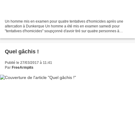
Un homme mis en examen pour quatre tentatives d'homicides après une
altercation à Dunkerque Un homme a été mis en examen samedi pour
"tentatives d'homicides" soupçonné d'avoir tiré sur quatre personnes à
Dunkerque (Nord) après une altercation entre automobilistes,...
Quel gâchis !
Publié le 27/03/2017 à 11:41
Par
FreeArmpits