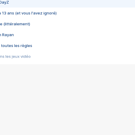
 DayZ
 a 13 ans (et vous l'avez ignoré)
e (littéralement)
im Rayan
 toutes les règles
s les jeux vidéo
us choquant de Rockstar ? - Le scandale BULLY
e plus moche de Steam
du RÊVE tourne au CAUCHEMAR
pendant 8 heures
it… à tort
umiliés par un jeu vidéo
ire - Final Fantasy 8