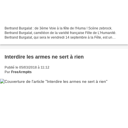
Bertrand Burgalat : de 3ème Voie à la fête de l'Huma ! Scène zebrock.
Bertrand Burgalat, caméléon de la variété française Fête de L'Humanité.
Bertrand Burgalat, qui sera le vendredi 14 septembre à la Fête, est un
chanteur, compositeur, producteur et arrangeur...
Interdire les armes ne sert à rien
Publié le 05/03/2018 à 11:12
Par
FreeArmpits