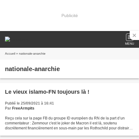
Publicité
MENU
Accueil
» nationale-anarchie
nationale-anarchie
Le vieux islamo-FN toujours là !
Publié le 25/09/2021 à 16:41
Par
FreeArmpits
Reçu cela sur la page FB du groupe ID européen du RN de la part d’un
commentateur : Zemmour c'est le joker de Macron il est là, soutenu
discrètement financièrement en sous-main par les Rothschild pour distraire
la galerie (par voix des médias, presse,...