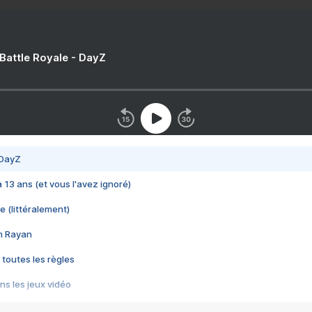
 Battle Royale - DayZ
 DayZ
 a 13 ans (et vous l'avez ignoré)
e (littéralement)
im Rayan
 toutes les règles
s les jeux vidéo
us choquant de Rockstar ? - Le scandale BULLY