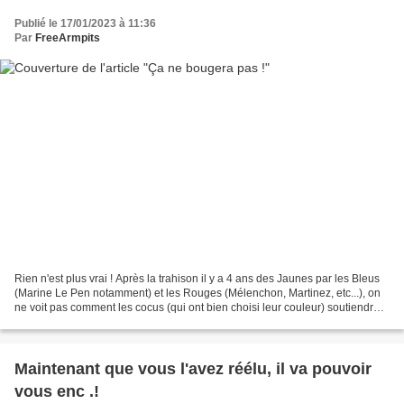
Publié le 17/01/2023 à 11:36
Par
FreeArmpits
Rien n'est plus vrai ! Après la trahison il y a 4 ans des Jaunes par les Bleus
(Marine Le Pen notamment) et les Rouges (Mélenchon, Martinez, etc...), on
ne voit pas comment les cocus (qui ont bien choisi leur couleur) soutiendrait
ceux qui ont soutenus......
Maintenant que vous l'avez réélu, il va pouvoir
vous enc .!