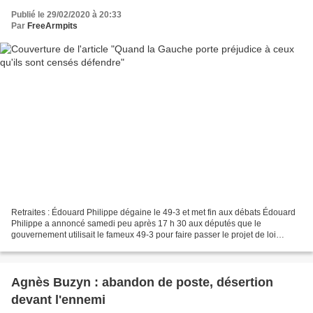
Publié le 29/02/2020 à 20:33
Par
FreeArmpits
Retraites : Édouard Philippe dégaine le 49-3 et met fin aux débats Édouard
Philippe a annoncé samedi peu après 17 h 30 aux députés que le
gouvernement utilisait le fameux 49-3 pour faire passer le projet de loi
ordinaire de réforme des retraites. " J'engage...
Agnès Buzyn : abandon de poste, désertion
devant l'ennemi