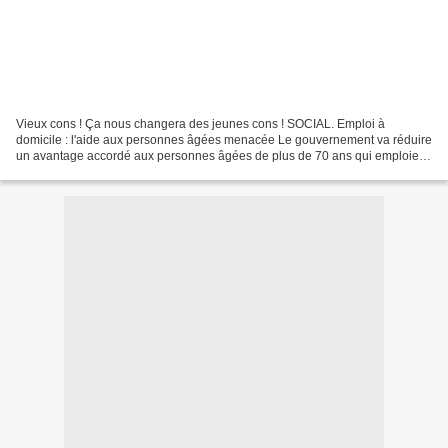
Vieux cons ! Ça nous changera des jeunes cons ! SOCIAL. Emploi à
domicile : l'aide aux personnes âgées menacée Le gouvernement va réduire
un avantage accordé aux personnes âgées de plus de 70 ans qui emploient
une aide à domicile, a indiqué lundi la porte-parole...