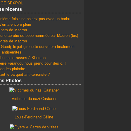
GE SEXPOL
les récents
 nième fois : ne baisez pas avec un barbu
y'en a encore plein
chets de Macron
une abrutie de bobo nommée par Macron (bis)
orités de Macron
Guedj, le juif girouette qui votera finalement
s antisémites
 humains russes à Kherson
erre Farandou nous prend pour des c. !
as les plaindre
ert le parquet anti-terroriste ?
ms Photos
Victimes du nazi Castaner
Louis-Ferdinand Céline