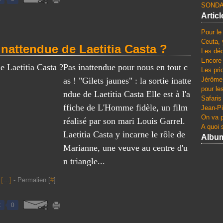
SONDA
Artic
Pour le
Ceuta, 
 inattendue de Laetitia Casta ?
Les dé
Encore 
Pas inattendue pour nous en tout c
Les pri
as ! "Gilets jaunes" : la sortie inatte
Jérôme 
pour le
ndue de Laetitia Casta Elle est à l'a
Safaris
ffiche de L'Homme fidèle, un film
Jean-Pi
On va p
réalisé par son mari Louis Garrel.
A quoi s
Laetitia Casta y incarne le rôle de
Albu
Marianne, une veuve au centre d'u
n triangle...
[
…
]
- Permalien [
#
]
t
0