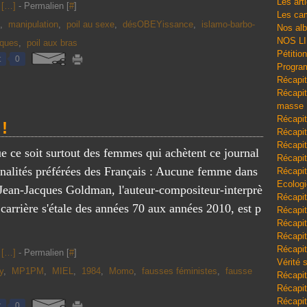
Les art
[
…
]
- Permalien [
#
]
Les cam
,
manipulation
,
poil au sexe
,
désOBEYissance
,
islamo-barbo-
Nos al
NOS L
ques
,
poil aux bras
Pétitio
t
0
Program
Récapit
Récapitu
masse
Récapit
!
Récapit
Récapit
ue ce soit surtout des femmes qui achètent ce journal
Récapit
nnalités préférées des Français : Aucune femme dans
Récapit
Ecologi
 Jean-Jacques Goldman, l'auteur-compositeur-interprè
Récapit
 carrière s'étale des années 70 aux années 2010, est p
Récapit
Récapit
Récapit
Récapit
[
…
]
- Permalien [
#
]
Vérité 
y
,
MP1PM
,
MIEL
,
1984
,
Momo
,
fausses féministes
,
fausse
Récapit
Récapitu
Récapit
t
0