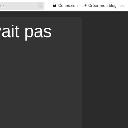
Connexion
+
Créer mon blog
vait pas