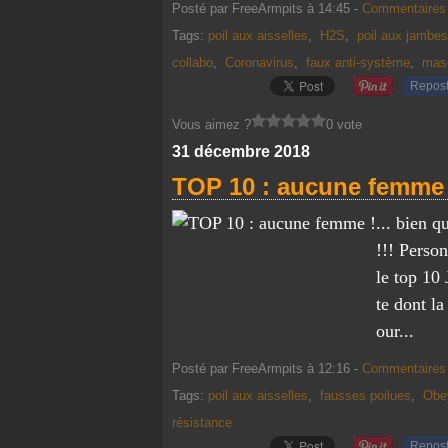
Posté par FreeArmpits à 14:45 -
Commentaires 
Tags:
poil aux aisselles
,
H2S
,
poil aux jambes
collabo
,
Coronavirus
,
faux anti-système
,
mas
Repos
Vous aimez ?
0 vote
31 décembre 2018
TOP 10 : aucune femme 
... bien q
!!! Perso
le top 10
te dont la
our...
Posté par FreeArmpits à 12:16 -
Commentaires 
Tags:
poil aux aisselles
,
fausses poilues
,
Obe
résistance
Repos