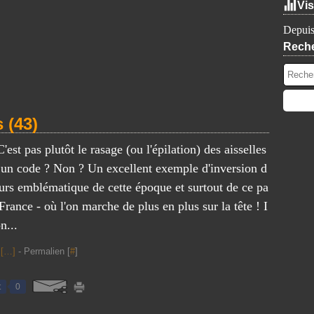
Vis
Depuis
Rech
 (43)
'est pas plutôt le rasage (ou l'épilation) des aisselles
t un code ? Non ? Un excellent exemple d'inversion d
urs emblématique de cette époque et surtout de ce pa
 France - où l'on marche de plus en plus sur la tête ! I
n...
[
…
]
- Permalien [
#
]
t
0