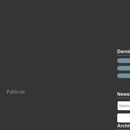
Derni
Publicité
Newsl
Archi