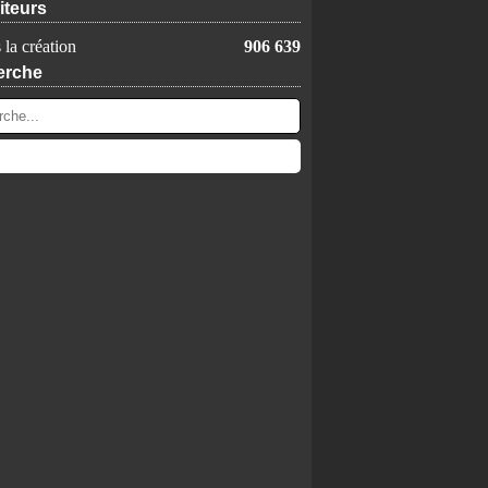
iteurs
 la création
906 639
erche