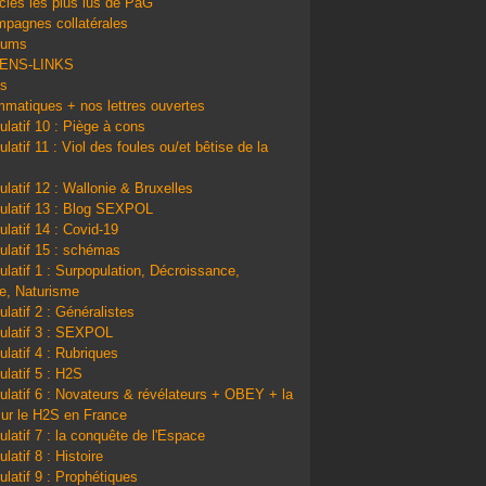
icles les plus lus de PàG
pagnes collatérales
bums
IENS-LINKS
ns
matiques + nos lettres ouvertes
ulatif 10 : Piège à cons
latif 11 : Viol des foules ou/et bêtise de la
ulatif 12 : Wallonie & Bruxelles
ulatif 13 : Blog SEXPOL
ulatif 14 : Covid-19
ulatif 15 : schémas
ulatif 1 : Surpopulation, Décroissance,
e, Naturisme
ulatif 2 : Généralistes
ulatif 3 : SEXPOL
ulatif 4 : Rubriques
ulatif 5 : H2S
ulatif 6 : Novateurs & révélateurs + OBEY + la
sur le H2S en France
ulatif 7 : la conquête de l'Espace
latif 8 : Histoire
ulatif 9 : Prophétiques