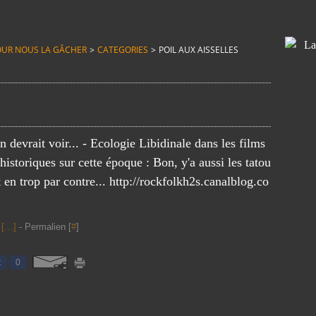
T POUR NOUS LA GÂCHER
>
CATEGORIES
>
POIL AUX AISSELLES
n devrait voir... - Ecologie Libidinale dans les films
istoriques sur cette époque : Bon, y'a aussi les tatou
 en trop par contre... http://rockfolkh2s.canalblog.co
[
…
]
- Permalien [
#
]
t
0