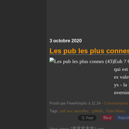
3 octobre 2020
Les pub les plus connes
Euh ? C
qui es
es vale
ys - la
nversio
Posté par FreeArmpits à 11:24 -
Commentaires 
Tags:
poil aux aisselles
,
gillette
,
Kate Moss
Repos
Vous aimez ?
0 vote