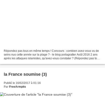
Répondez pas tous en même temps ! Concours : combien avez-vous vu de
seins nus cette année sur la plage ? - le blog poilagratter Août 2016 2 ans
après les attaques islamistes, qu'avez-vous constater ? (Répondez pas tous
en même temps !). Les françaises...
la France soumise (3)
Publié le 16/02/2017 à 01:16
Par
FreeArmpits