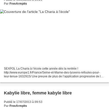
Par
FreeArmpits
SEXPOL La Charia à l’école cette année dès la rentrée !
http://www.europe1.fr/France/Seine-et-Marne-des-lyceens-refoules-pour-
leur-tenue-1632915/ Une preuve de plus de l’application progressive de la
Charia en France. Une direction d’établissement qui...
Kabylie libre, femme kabyle libre
Publié le 17/07/2013 à 09:53
Par
FreeArmpits