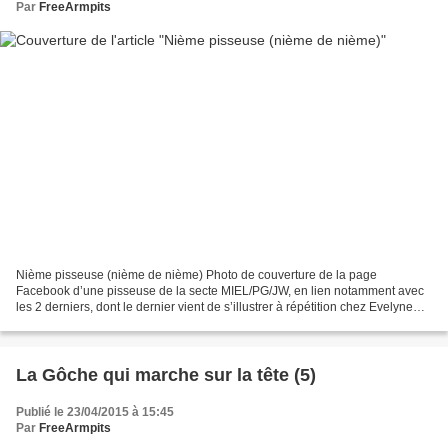
Par
FreeArmpits
Nième pisseuse (nième de nième) Photo de couverture de la page
Facebook d’une pisseuse de la secte MIEL/PG/JW, en lien notamment avec
les 2 derniers, dont le dernier vient de s’illustrer à répétition chez Evelyne
Thomas et en redemande encore. Un peu...
La Gôche qui marche sur la tête (5)
Publié le 23/04/2015 à 15:45
Par
FreeArmpits