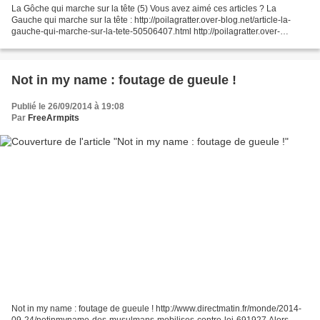
La Gôche qui marche sur la tête (5) Vous avez aimé ces articles ? La
Gauche qui marche sur la tête : http://poilagratter.over-blog.net/article-la-
gauche-qui-marche-sur-la-tete-50506407.html http://poilagratter.over-
blog.net/article-la-gauche-qui-marche-sur-la-tete-2-50777055.html...
Not in my name : foutage de gueule !
Publié le 26/09/2014 à 19:08
Par
FreeArmpits
Not in my name : foutage de gueule ! http://www.directmatin.fr/monde/2014-