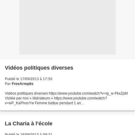
Vidéos politiques diverses
Publié le 17/09/2013 à 17:50
Par
FreeArmpits
Vidéos politiques diverses https://www.youtube.com/watch?v=ig_w-FkxZpM
Violée par nos « libérateurs » https://www.youtube.com/watch?
v=wP_KaFhooYw Femme battue pendant 1 an
https://www.youtube.com/watch?v=KKswn1VoKqs coupée le nez
https://www.youtube.com/watch?v=SkFQtrOR8t8...
La Charia à l’école
Publié le 16/09/2013 à 09:21