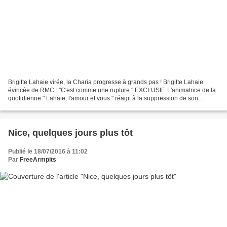
Brigitte Lahaie virée, la Charia progresse à grands pas ! Brigitte Lahaie
évincée de RMC : "C'est comme une rupture " EXCLUSIF. L'animatrice de la
quotidienne " Lahaie, l'amour et vous " réagit à la suppression de son
émission par RMC, après quinze ans...
Nice, quelques jours plus tôt
Publié le 18/07/2016 à 11:02
Par
FreeArmpits