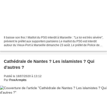
Il baisse son froc ! Maillot du PSG interdit à Marseille : "La loi est très sévère",
prévient le préfet aux supporters parisiens Le maillot du PSG est interdit
autour du Vieux-Port à Marseille dimanche 23 août. Le préfet de Police des
Bouche-du-Rhône...
Cathédrale de Nantes ? Les islamistes ? Qui
d'autres ?
Publié le 18/07/2020 à 13:12
Par
FreeArmpits