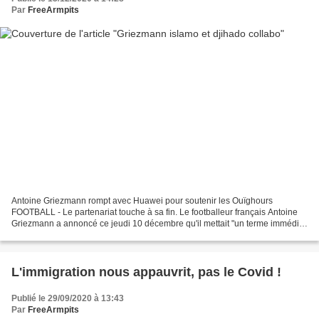
Par
FreeArmpits
Antoine Griezmann rompt avec Huawei pour soutenir les Ouïghours
FOOTBALL - Le partenariat touche à sa fin. Le footballeur français Antoine
Griezmann a annoncé ce jeudi 10 décembre qu'il mettait "un terme immédiat
à (son) partenariat" avec Huawei, invoquant...
L'immigration nous appauvrit, pas le Covid !
Publié le 29/09/2020 à 13:43
Par
FreeArmpits