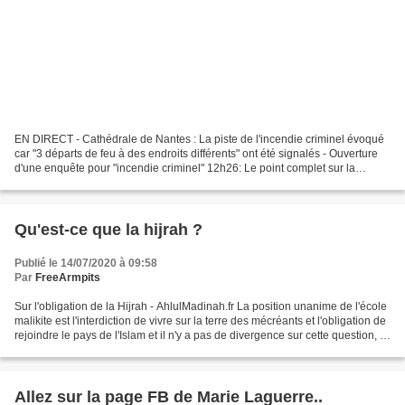
EN DIRECT - Cathédrale de Nantes : La piste de l'incendie criminel évoqué
car "3 départs de feu à des endroits différents" ont été signalés - Ouverture
d'une enquête pour "incendie criminel" 12h26: Le point complet sur la
situation à 12h30 avec les faits...
Qu'est-ce que la hijrah ?
Publié le 14/07/2020 à 09:58
Par
FreeArmpits
Sur l'obligation de la Hijrah - AhlulMadinah.fr La position unanime de l'école
malikite est l'interdiction de vivre sur la terre des mécréants et l'obligation de
rejoindre le pays de l'Islam et il n'y a pas de divergence sur cette question, ni
entre les...
Allez sur la page FB de Marie Laguerre..