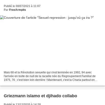
Publié le 08/07/2021 à 11:07
Par
FreeArmpits
Mais 68 et la Révolution sexuelle qui s'est terminée en 1992, 94 avec
l'arrivée en boite de nuit de la racaille née du Regroupement Familial de
1975, 76 ; c'est bien loin derrière ! Maintenant, c'est la Charia partout en
France : Après la sexuel-repression...
Griezmann islamo et djihado collabo
Publié le 13/12/2020 à 14:28