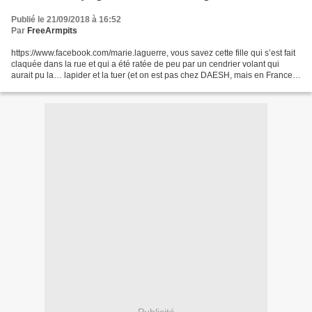
Publié le 21/09/2018 à 16:52
Par
FreeArmpits
https://www.facebook.com/marie.laguerre, vous savez cette fille qui s’est fait
claquée dans la rue et qui a été ratée de peu par un cendrier volant qui
aurait pu la… lapider et la tuer (et on est pas chez DAESH, mais en France) ;
elle y est l’objet de...
Publicité