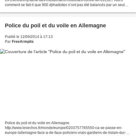
09-24/notinmyname-des-musulmans-mobilises-contre-lei-691927 Alors
comment se fait-il que 900 djihadistes n’ont pas été balancés par un seul
d’entre-eux ? Pas un membre de leur famille,...
Police du poil et du voile en Allemagne
Publié le 12/09/2014 à 17:13
Par
FreeArmpits
Police du poil et du voile en Allemagne.
http://www.lesechos.fr/monde/europe/0203757765550-ca-se-passe-en-
europe-lallemagne-face-a-de-faux-policiers-vrais-gardiens-de-lislam-dur-