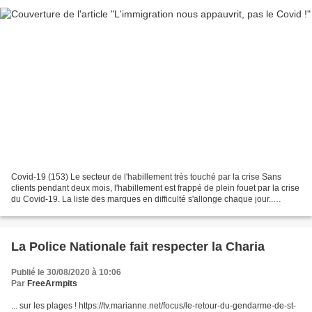
Covid-19 (153) Le secteur de l'habillement très touché par la crise Sans
clients pendant deux mois, l'habillement est frappé de plein fouet par la crise
du Covid-19. La liste des marques en difficulté s'allonge chaque jour..
Emploi : video, Le secteur...
La Police Nationale fait respecter la Charia
Publié le 30/08/2020 à 10:06
Par
FreeArmpits
... sur les plages ! https://tv.marianne.net/focus/le-retour-du-gendarme-de-st-